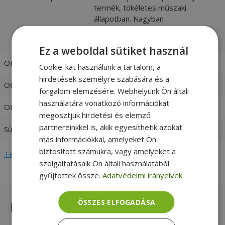
termék, tökéletes műszaki
állapotban. Nagyban
megkülönböztethetetlen az újtól. -
vásárlói értékelések és fotók
Ez a weboldal sütiket használ
ODD NB Interface
SATA (Serial ATA)
Cookie-kat használunk a tartalom, a
hirdetések személyre szabására és a
ODD NB Format
DVD-RW
forgalom elemzésére. Webhelyünk Ön általi
használatára vonatkozó információkat
ODD NB Thickness
9.5mm
megosztjuk hirdetési és elemző
partnereinkkel is, akik egyesíthetik azokat
Súly
0,6 kg
más információkkal, amelyeket Ön
biztosított számukra, vagy amelyeket a
Teljes adatlap megtekintése
szolgáltatásaik Ön általi használatából
gyűjtöttek össze.
Adatvédelmi irányelvek
ÖSSZES ELFOGADÁSA
Hasonló termékek