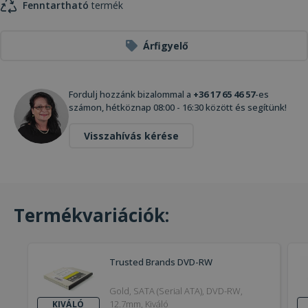
Fenntartható
termék
Árfigyelő
Fordulj hozzánk bizalommal a
+36 17 65 46 57
-es
számon, hétköznap 08:00 - 16:30 között és segítünk!
Visszahívás kérése
Termékvariációk:
Trusted Brands DVD-RW
Gold, SATA (Serial ATA), DVD-RW,
12.7mm, Kiváló
KIVÁLÓ