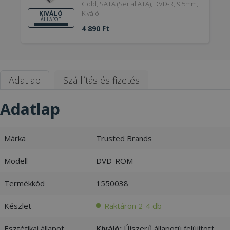
Gold, SATA (Serial ATA), DVD-R, 9.5mm,
Kiváló
KIVÁLÓ
ÁLLAPOT
4 890 Ft
Adatlap
Szállítás és fizetés
Adatlap
Márka
Trusted Brands
Modell
DVD-ROM
Termékkód
1550038
Készlet
Raktáron 2-4 db
Esztétikai állapot
Kiváló:
Újszerű állapotú felújított