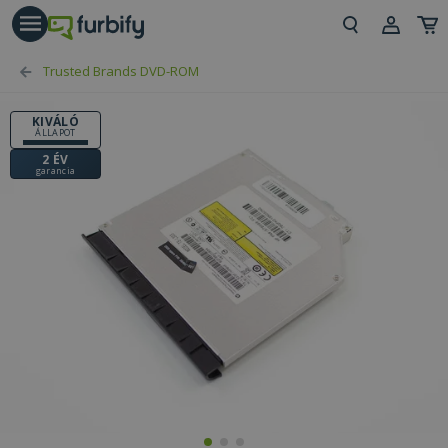
árás gomb
Beje
Trusted Brands DVD-ROM
Regi
KIVÁLÓ
ÁLLAPOT
2 ÉV
garancia