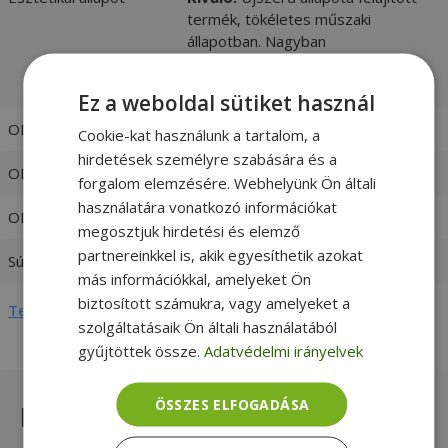
termék, tökéletes műszaki
állapotban. Nagyban
megkülönböztethetetlen az újtól. -
vásárlói értékelések és fotók
Ez a weboldal sütiket használ
ODD NB Interface
SATA (Serial ATA)
Cookie-kat használunk a tartalom, a
hirdetések személyre szabására és a
ODD NB Format
DVD-R
forgalom elemzésére. Webhelyünk Ön általi
használatára vonatkozó információkat
ODD NB Thickness
12.7mm
megosztjuk hirdetési és elemző
partnereinkkel is, akik egyesíthetik azokat
Súly
0,6 kg
más információkkal, amelyeket Ön
biztosított számukra, vagy amelyeket a
Teljes adatlap megtekintése
szolgáltatásaik Ön általi használatából
gyűjtöttek össze.
Adatvédelmi irányelvek
ÖSSZES ELFOGADÁSA
Hasonló termékek