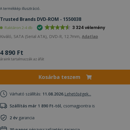
A termékkép illusztráció.
Trusted Brands DVD-ROM - 1550038
3 324 vélemény
Raktáron 2-4 db
Kiváló, SATA (Serial ATA), DVD-R, 12.7mm,
Adatlap
4 890 Ft
áraink tartalmazzák az áfát
Kosárba teszem
Várható szállítás:
11.08.2026.
Lehetőségek...
Szállítás már 1 890 Ft-tól
, csomagpontra is
2 év
garancia
30 napos
pénzvisszafizetési garancia