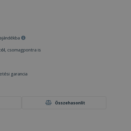
 ajándékba
tól
, csomagpontra is
etési garancia
Összehasonlít