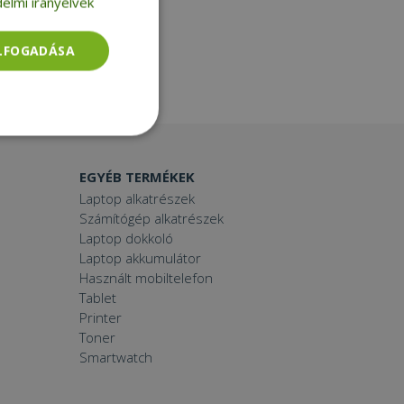
elmi irányelvek
ELFOGADÁSA
Besorolatlan
EGYÉB TERMÉKEK
Laptop alkatrészek
Számítógép alkatrészek
Laptop dokkoló
Laptop akkumulátor
Használt mobiltelefon
rolatlan
Tablet
ói bejelentkezést és
Printer
Toner
Smartwatch
tatás használja a