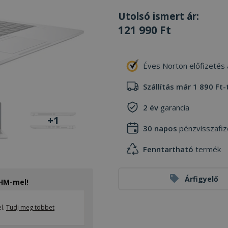
Utolsó ismert ár:
121 990 Ft
Éves Norton előfizetés
Szállítás már 1 890 Ft-
2 év
garancia
+1
30 napos
pénzvisszafiz
Fenntartható
termék
Árfigyelő
THM-mel!
el.
Tudj meg többet