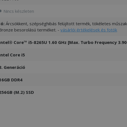
Nincs készleten
Jó:
Árcsökkent, szépséghibás felújított termék, tökéletes műszaki
Bronze besorolású terméket. -
vásárlói értékelések és fotók
Intel® Core™ i5-8265U 1.60 GHz [Max. Turbo Frequency 3.90
Intel Core i5
8. Generáció
16GB DDR4
256GB (M.2) SSD