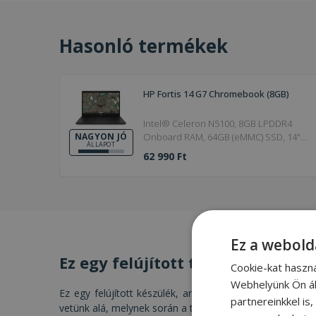
Hasonló termékek
HP Fortis 14 G7 Chromebook (8GB)
Intel® Celeron N5100, 8GB LPDDR4
Onboard RAM, 64GB (eMMC) SSD, 14"
NAGYON JÓ
ÁLLAPOT
(35,5 cm), 1366 x 768, Intel UHD, Chrome
62 990 Ft
OS
Ez a webold
Ez egy felújított termék
Cookie-kat haszn
Webhelyünk Ön ál
Ez egy felújított készülék, amelyet szakértő csapatunk 
partnereinkkel is
vetünk alá, melynek során a termék műszaki- és esztéti