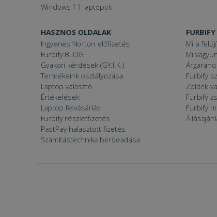
Windows 11 laptopok
VISITOR_PRIVACY
HASZNOS OLDALAK
FURBIFY
Ingyenes Norton előfizetés
Mi a felúj
Furbify BLOG
Mi vagyun
Gyakori kérdések (GY.I.K.)
Árgaranci
Termékeink osztályozása
Furbify s
Googl
_tt_enable_cookie
Laptop választó
Zöldek v
Értékelések
Furbify 
Laptop felvásárlás
Furbify 
Furbify részletfizetés
Állásaján
Név
PastPay halasztott fizetés
Név
ttcsid_CJ1S5PJC77
Számítástechnika bérbeadása
Név
__Secure-YNID
Clarity
YSC
prism_612475886
__Secure-ROLLOU
MUID
_ga
ttcsid
frb2023