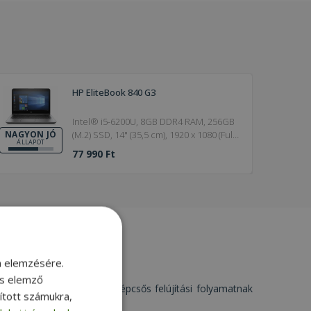
HP EliteBook 840 G3
Intel® i5-6200U, 8GB DDR4 RAM, 256GB
(M.2) SSD, 14" (35,5 cm), 1920 x 1080 (Full
NAGYON JÓ
ÁLLAPOT
HD), HD 520, Windows OS
77 990 Ft
m elemzésére.
és elemző
. Minden terméket egy többlépcsős felújítási folyamatnak
sított számukra,