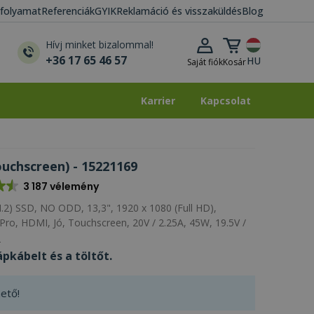
i folyamat
Referenciák
GYIK
Reklamáció és visszaküldés
Blog
Kosár lenyitása
Hívj minket bizalommal!
+36 17 65 46 57
HU
Saját fiók
Kosár
Karrier
Kapcsolat
Karrier
Kapcsolat
uchscreen) - 15221169
3 187 vélemény
2) SSD, NO ODD, 13,3", 1920 x 1080 (Full HD),
o, HDMI, Jó, Touchscreen, 20V / 2.25A, 45W, 19.5V /
p
pkábelt és a töltőt.
ető!