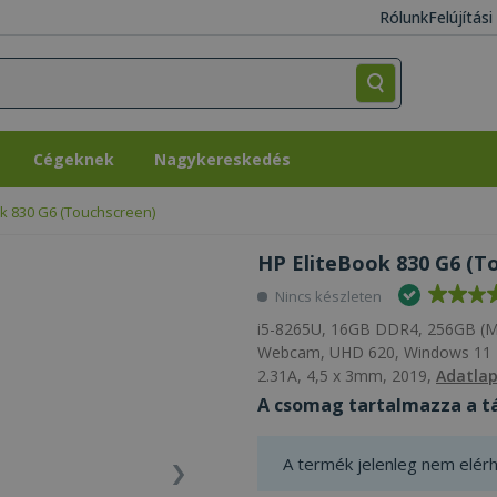
Rólunk
Felújítás
Cégeknek
Nagykereskedés
Cégeknek
Nagykereskedés
ok 830 G6 (Touchscreen)
HP EliteBook 830 G6 (To
Nincs készleten
i5-8265U, 16GB DDR4, 256GB (M.
Webcam, UHD 620, Windows 11 Pr
2.31A, 4,5 x 3mm, 2019,
Adatla
A csomag tartalmazza a tá
A termék jelenleg nem elérh