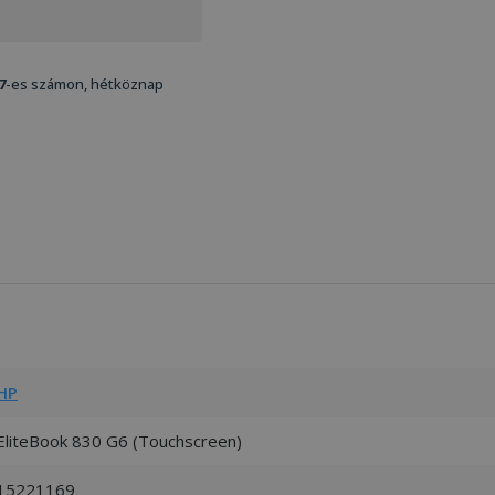
7
-es számon, hétköznap
HP
EliteBook 830 G6 (Touchscreen)
15221169