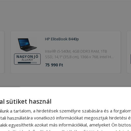
HP EliteBook 8440p
Intel® i5-540M, 4GB DDR3 RAM, 1TB
SSD, 14,1" (35,8 cm), 1366 x 768, Intel HD,
NAGYON JÓ
ÁLLAPOT
Windows OS
75 990 Ft
al sütiket használ
álunk a tartalom, a hirdetések személyre szabására és a forgalo
tali használatára vonatkozó információkat megosztjuk hirdetési 
teljes körűen felújított, alaposan tisztított és részletesen tesztelt
, akik egyesíthetik azokat más információkkal, amelyeket Ön bizto
kai szempontból is megújul.