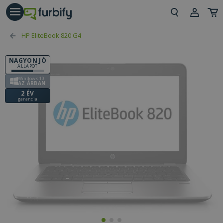
árás gomb
Beje
HP EliteBook 820 G4
Regi
NAGYON JÓ
ÁLLAPOT
Windows 10
AZ ÁRBAN
2 ÉV
garancia