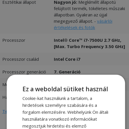
Esztétikai állapot
Nagyon jó:
Megkímélt állapotú
felújított termék, tökéletes műszaki
állapotban. Gyakran az újjal
megegyező állapot. -
vásárlói
értékelések és fotók
Processzor
Intel® Core™ i7-7500U 2.7 GHz,
[Max. Turbo Frequency 3.50 GHz]
Processzor család
Intel Core i7
Processzor generáció
7. Generáció
Memória (RAM)
8GB DDR4
Ez a weboldal sütiket használ
Háttértár
256GB (M.2) SSD
Cookie-kat használunk a tartalom, a
hirdetések személyre szabására és a
Teljes adatlap megtekintése
forgalom elemzésére. Webhelyünk Ön általi
használatára vonatkozó információkat
megosztjuk hirdetési és elemző