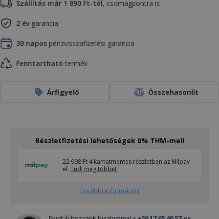
Szállítás már 1 890 Ft-tól
, csomagpontra is
2 év
garancia
30 napos
pénzvisszafizetési garancia
Fenntartható
termék
Árfigyelő
Összehasonlít
Részletfizetési lehetőségek 0% THM-mel!
22 998 Ft 4 kamatmentes részletben az Milpay-
el.
Tudj meg többet
További információk
Fordulj hozzánk bizalommal a
+36 17 65 46 57
-es