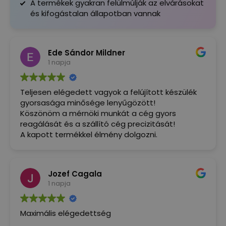
A termékek gyakran felülmúlják az elvárásokat
és kifogástalan állapotban vannak
Ede Sándor Mildner
1 napja
Teljesen elégedett vagyok a felújított készülék
gyorsasága minősége lenyűgözött!
Köszönöm a mérnöki munkát a cég gyors
reagálását és a szállító cég precizitását!
A kapott termékkel élmény dolgozni.
Jozef Cagala
1 napja
Maximális elégedettség