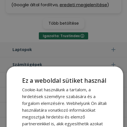
(Google által fordítva,
eredeti megjelenítése
)
Több betöltése
Igazolta: Trustindex
Laptopok
Számítógépek
Ez a weboldal sütiket használ
Monitorok
Cookie-kat használunk a tartalom, a
Egyéb termékek
hirdetések személyre szabására és a
forgalom elemzésére. Webhelyünk Ön általi
használatára vonatkozó információkat
Hasznos oldalak
megosztjuk hirdetési és elemző
partnereinkkel is, akik egyesíthetik azokat
Furbify things