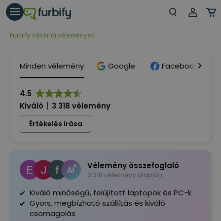
árás gomb
Beje
Furbify vásárlói vélemények
Regi
Minden vélemény
Google
Facebook
4.5
Kiváló
3 318 vélemény
Értékelés írása
Vélemény összefoglaló
3 318 vélemény alapján
Kiváló minőségű, felújított laptopok és PC-k
Gyors, megbízható szállítás és kiváló
csomagolás