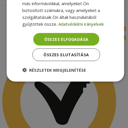
más információkkal, amelyeket Ön
biztosított számukra, vagy amelyeket a
Apróbetűs rész
szolgáltatásaik Ön általi használatából
gyűjtöttek össze.
Adatvédelmi irányelvek
ÖSSZES ELFOGADÁSA
ÖSSZES ELUTASÍTÁSA
RÉSZLETEK MEGJELENÍTÉSE
Elengedhetetlenül
Teljesítmény
szükséges
Célzás
Funkcionalitás
Besorolatlan