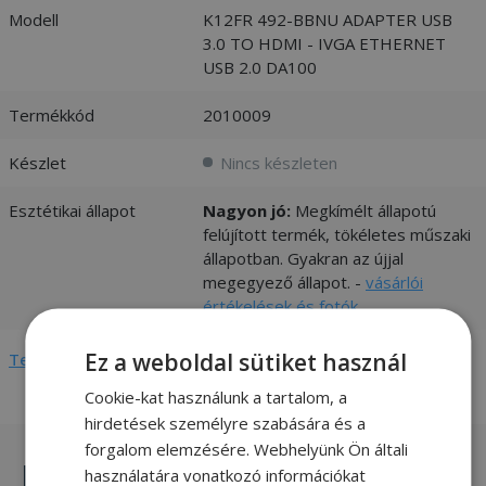
Modell
K12FR 492-BBNU ADAPTER USB
3.0 TO HDMI - IVGA ETHERNET
USB 2.0 DA100
Termékkód
2010009
Készlet
Nincs készleten
Esztétikai állapot
Nagyon jó:
Megkímélt állapotú
felújított termék, tökéletes műszaki
állapotban. Gyakran az újjal
megegyező állapot. -
vásárlói
értékelések és fotók
Ez a weboldal sütiket használ
Teljes adatlap megtekintése
Cookie-kat használunk a tartalom, a
hirdetések személyre szabására és a
forgalom elemzésére. Webhelyünk Ön általi
Hasonló termékek
használatára vonatkozó információkat