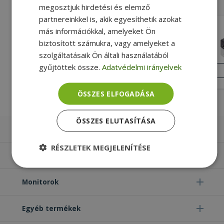
megosztjuk hirdetési és elemző
partnereinkkel is, akik egyesíthetik azokat
Replacement 2x USB PCI Output from
más információkkal, amelyeket Ön
Internal Connector
biztosított számukra, vagy amelyeket a
Gold, Alacsony profilú (LP) Formátum,
szolgáltatásaik Ön általi használatából
25 cm Hosszúság
KIVÁLÓ
gyűjtöttek össze.
Adatvédelmi irányelvek
ÁLLAPOT
1 190 Ft
ÖSSZES ELFOGADÁSA
ÖSSZES ELUTASÍTÁSA
Laptopok
RÉSZLETEK MEGJELENÍTÉSE
Számítógépek
Elengedhetetlenül
Teljesítmény
szükséges
Monitorok
Egyéb termékek
Célzás
Funkcionalitás
Besorolatlan