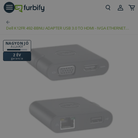
árás gomb
Beje
Dell K12FR 492-BBNU ADAPTER USB 3.0 TO HDMI - IVGA ETHERNET
Regi
USB 2.0 DA100
NAGYON JÓ
ÁLLAPOT
2 ÉV
garancia