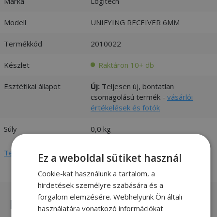
Márka
Logitech
Modell
UNIFYING RECEIVER 6MM
Termékkód
2010022
Készlet
Raktáron 10+ db
Esztétikai állapot
Új:
Teljesen új, bontatlan
csomagolású termék -
vásárlói
értékelések és fotók
Súly
0,0 kg
Teljes adatlap megtekintése
Ez a weboldal sütiket használ
Cookie-kat használunk a tartalom, a
hirdetések személyre szabására és a
forgalom elemzésére. Webhelyünk Ön általi
Hasonló termékek
használatára vonatkozó információkat