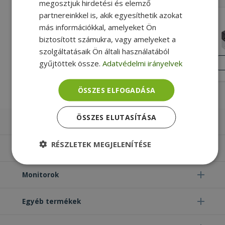
megosztjuk hirdetési és elemző
partnereinkkel is, akik egyesíthetik azokat
Replacement 2x USB PCI Output from
más információkkal, amelyeket Ön
Internal Connector
biztosított számukra, vagy amelyeket a
Gold, Alacsony profilú (LP) Formátum,
szolgáltatásaik Ön általi használatából
25 cm Hosszúság
KIVÁLÓ
ÁLLAPOT
gyűjtöttek össze.
Adatvédelmi irányelvek
1 190 Ft
ÖSSZES ELFOGADÁSA
ÖSSZES ELUTASÍTÁSA
Laptopok
RÉSZLETEK MEGJELENÍTÉSE
Számítógépek
Elengedhetetlenül
Teljesítmény
szükséges
Monitorok
Egyéb termékek
Célzás
Funkcionalitás
Besorolatlan