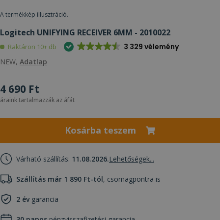
A termékkép illusztráció.
Logitech UNIFYING RECEIVER 6MM - 2010022
3 329 vélemény
Raktáron 10+ db
NEW,
Adatlap
4 690 Ft
áraink tartalmazzák az áfát
Kosárba teszem
Várható szállítás:
11.08.2026.
Lehetőségek...
Szállítás már 1 890 Ft-tól
, csomagpontra is
2 év
garancia
30 napos
pénzvisszafizetési garancia