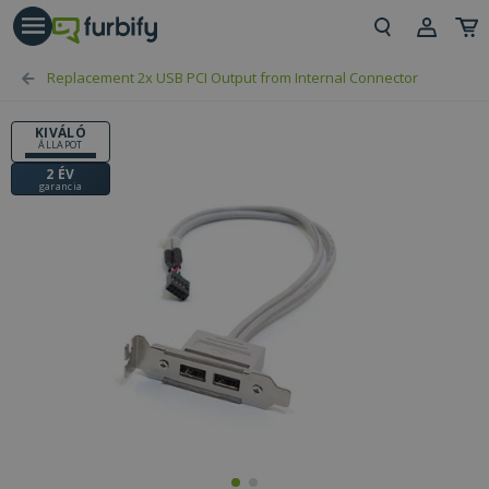
árás gomb
Beje
Replacement 2x USB PCI Output from Internal Connector
Regi
KIVÁLÓ
ÁLLAPOT
2 ÉV
garancia