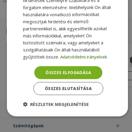
hirdetések személyre szabására és a
forgalom elemzésére. Webhelyünk Ön általi
használatára vonatkozó információkat
megosztjuk hirdetési és elemző
partnereinkkel is, akik egyesíthetik azokat
Hasonló termékek
más információkkal, amelyeket Ön
biztosított számukra, vagy amelyeket a
szolgáltatásaik Ön általi használatából
Replacement KZWIN USB Fingerprint
gyűjtöttek össze.
Adatvédelmi irányelvek
Reader - compatible with Windows
Hello
Új, Silver
ÚJ
ÖSSZES ELFOGADÁSA
ÁLLAPOT
15 990 Ft
ÖSSZES ELUTASÍTÁSA
RÉSZLETEK MEGJELENÍTÉSE
Laptopok
Elengedhetetlenül
Teljesítmény
szükséges
Számítógépek