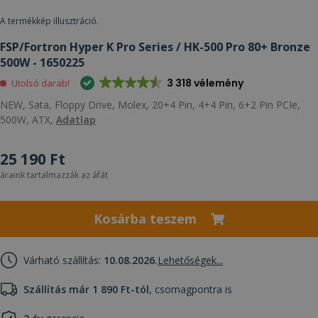
A termékkép illusztráció.
FSP/Fortron Hyper K Pro Series / HK-500 Pro 80+ Bronze
500W - 1650225
3 318 vélemény
Utolsó darab!
NEW, Sata, Floppy Drive, Molex, 20+4 Pin, 4+4 Pin, 6+2 Pin PCIe,
500W, ATX,
Adatlap
25 190 Ft
áraink tartalmazzák az áfát
Kosárba teszem
Várható szállítás:
10.08.2026.
Lehetőségek...
Szállítás már 1 890 Ft-tól
, csomagpontra is