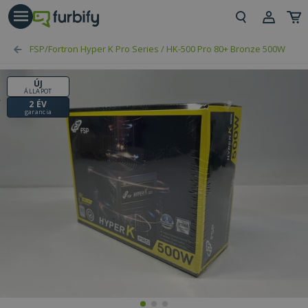
árás gomb
Beje
FSP/Fortron Hyper K Pro Series / HK-500 Pro 80+ Bronze 500W
Regi
ÚJ
ÁLLAPOT
2 ÉV
garancia