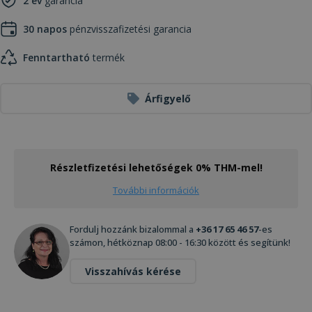
2 év
garancia
30 napos
pénzvisszafizetési garancia
Fenntartható
termék
Árfigyelő
Részletfizetési lehetőségek 0% THM-mel!
További információk
Fordulj hozzánk bizalommal a
+36 17 65 46 57
-es
számon, hétköznap 08:00 - 16:30 között és segítünk!
Visszahívás kérése