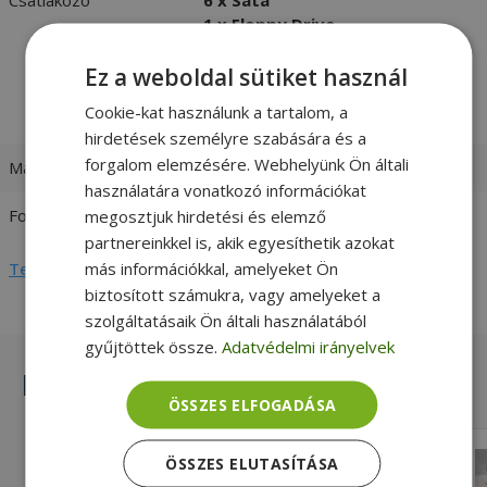
1 x Floppy Drive
3 x Molex
1 x 20+4 Pin
Ez a weboldal sütiket használ
1 x 4+4 Pin
Cookie-kat használunk a tartalom, a
2 x 6+2 Pin PCIe
hirdetések személyre szabására és a
forgalom elemzésére. Webhelyünk Ön általi
Max. teljesítmény
500W
használatára vonatkozó információkat
Formátum
ATX
megosztjuk hirdetési és elemző
partnereinkkel is, akik egyesíthetik azokat
más információkkal, amelyeket Ön
Teljes adatlap megtekintése
biztosított számukra, vagy amelyeket a
szolgáltatásaik Ön általi használatából
gyűjtöttek össze.
Adatvédelmi irányelvek
Hasonló termékek
ÖSSZES ELFOGADÁSA
FSP/Fortron FSP350-60APN 350W ATX
ÖSSZES ELUTASÍTÁSA