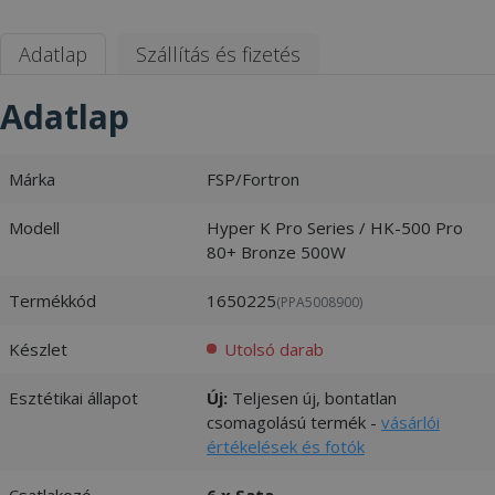
Adatlap
Szállítás és fizetés
Adatlap
Márka
FSP/Fortron
Modell
Hyper K Pro Series / HK-500 Pro
80+ Bronze 500W
Termékkód
1650225
(PPA5008900)
Készlet
Utolsó darab
Esztétikai állapot
Új:
Teljesen új, bontatlan
csomagolású termék -
vásárlói
értékelések és fotók
Csatlakozó
6 x Sata