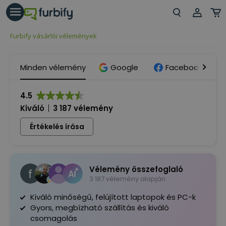
árás gomb
Beje
Furbify vásárlói vélemények
Regi
Minden vélemény
Google
Facebook
4.5
Kiváló
3 187 vélemény
Értékelés írása
Vélemény összefoglaló
3 187 vélemény alapján
Kiváló minőségű, felújított laptopok és PC-k
Gyors, megbízható szállítás és kiváló
csomagolás