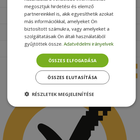
megosztjuk hirdetési és elemző
partnereinkkel is, akik egyesíthetik azokat
Hasznos oldalak
más információkkal, amelyeket Ön
biztosított számukra, vagy amelyeket a
Furbify things
szolgáltatásaik Ön általi használatából
gyűjtöttek össze.
Adatvédelmi irányelvek
Apróbetűs rész
ÖSSZES ELFOGADÁSA
ÖSSZES ELUTASÍTÁSA
RÉSZLETEK MEGJELENÍTÉSE
Elengedhetetlenül
Teljesítmény
szükséges
Célzás
Funkcionalitás
Besorolatlan