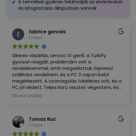
A termékek gyakran felülmúlják az elvárásokat
és kifogástalan állapotban vannak
fabrice gervais
1 napja
Sikeres vásárlás, Lenovo X1 gen6. A Turbify
gyorsan reagált; problémám volt a
rendelésemmel, amit megoldottak. Expressz
szállítást rendeltem, és a PC 2 napon belül
megérkezett. A csomagolás tökéletes volt, és a
PC jól védett. Teljes körű tesztet végeztem, és
minden megfelel a leírásnak. Most, hogy
Olvass tovább
használni tudom... ez a PC igazi öröm,
alacsonyabb áron, mint a versenytársak. Nagyon
elégedett vagyok, ajánlom.
Tomas Ruc
1 napja
(Google által fordítva,
eredeti megjelenítése
)