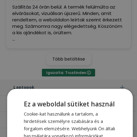
Szállítás 24 órán belül. A termék felülmúlta az
elvárásokat, vizuálisan újszerű. Minden, amit
rendeltem, a weboldalon leírtak szerint érkezett
meg. Számomra nagy elégedettség. Köszönöm
a kis ajándékot is, örültem.
(Google által fordítva,
eredeti megjelenítése
)
Több betöltése
Igazolta: Trustindex
Laptopok
Ez a weboldal sütiket használ
Számítógépek
Cookie-kat használunk a tartalom, a
Monitorok
hirdetések személyre szabására és a
forgalom elemzésére. Webhelyünk Ön általi
használatára vonatkozó információkat
Egyéb termékek