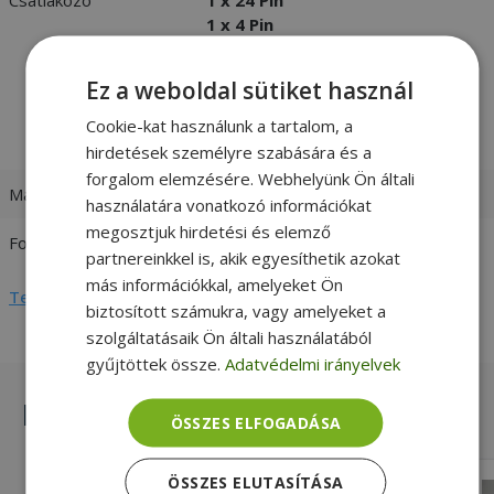
1 x 4 Pin
3 x Sata
1 x Floppy Drive
Ez a weboldal sütiket használ
2 x Molex
1 x 6 Pin PCIe
Cookie-kat használunk a tartalom, a
1 x 6+2 Pin PCIe
hirdetések személyre szabására és a
forgalom elemzésére. Webhelyünk Ön általi
Max. teljesítmény
450W
használatára vonatkozó információkat
megosztjuk hirdetési és elemző
Formátum
ATX
partnereinkkel is, akik egyesíthetik azokat
más információkkal, amelyeket Ön
Teljes adatlap megtekintése
biztosított számukra, vagy amelyeket a
szolgáltatásaik Ön általi használatából
gyűjtöttek össze.
Adatvédelmi irányelvek
Hasonló termékek
ÖSSZES ELFOGADÁSA
ÖSSZES ELUTASÍTÁSA
FSP/Fortron FSP350-60APN 350W ATX