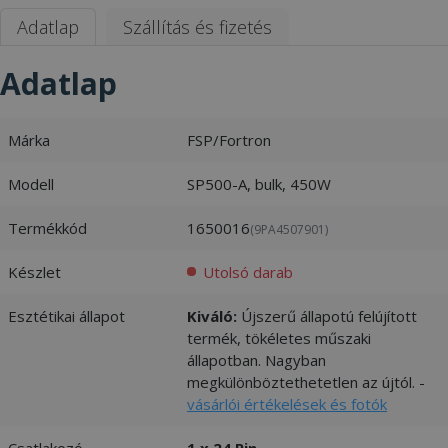
Adatlap
Szállítás és fizetés
Adatlap
Márka
FSP/Fortron
Modell
SP500-A, bulk, 450W
Termékkód
1650016
(9PA4507901)
Készlet
Utolsó darab
Esztétikai állapot
Kiváló:
Újszerű állapotú felújított
termék, tökéletes műszaki
állapotban. Nagyban
megkülönböztethetetlen az újtól. -
vásárlói értékelések és fotók
Csatlakozó
1 x 24 Pin