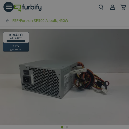
árás gomb
Beje
FSP/Fortron SP500-A, bulk, 450W
Regi
KIVÁLÓ
ÁLLAPOT
2 ÉV
garancia