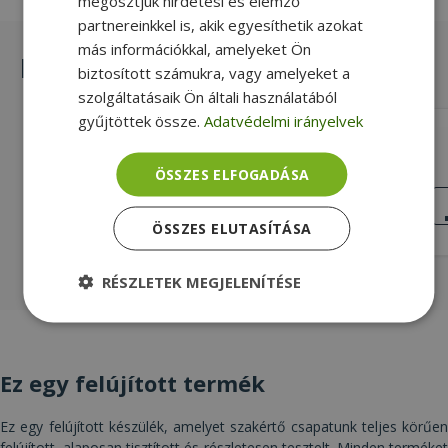
megosztjuk hirdetési és elemző
partnereinkkel is, akik egyesíthetik azokat
más információkkal, amelyeket Ön
Hasonló termékek
biztosított számukra, vagy amelyeket a
szolgáltatásaik Ön általi használatából
gyűjtöttek össze.
Adatvédelmi irányelvek
Dell Precision T3500 T
ÖSSZES ELFOGADÁSA
Intel® Xeon W3565, 8GB DDR3 RAM,
240GB SSD, Quadro 2000 1GB,
JÓ
ÁLLAPOT
Windows OS
89 990 Ft
ÖSSZES ELUTASÍTÁSA
RÉSZLETEK MEGJELENÍTÉSE
Elengedhetetlenül
Teljesítmény
szükséges
Ez egy felújított termék
Célzás
Funkcionalitás
Besorolatlan
Ez egy felújított készülék, amelyet szakértő csapatunk teljes körűen
felújított, alaposan tisztított és részletesen tesztelt. Minden terméket