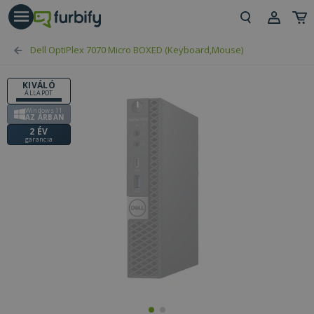
árás gomb
Beje
Dell OptiPlex 7070 Micro BOXED (Keyboard,Mouse)
Regi
KIVÁLÓ
ÁLLAPOT
Windows 11
AZ ÁRBAN
2 ÉV
garancia