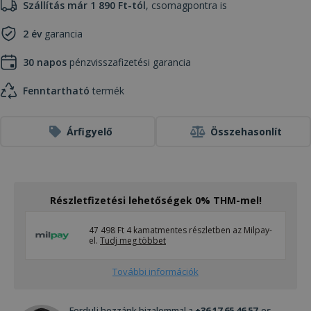
Szállítás már 1 890 Ft-tól
, csomagpontra is
2 év
garancia
30 napos
pénzvisszafizetési garancia
Fenntartható
termék
Árfigyelő
Összehasonlít
Részletfizetési lehetőségek 0% THM-mel!
47 498 Ft 4 kamatmentes részletben az Milpay-
el.
Tudj meg többet
További információk
Fordulj hozzánk bizalommal a
+36 17 65 46 57
-es