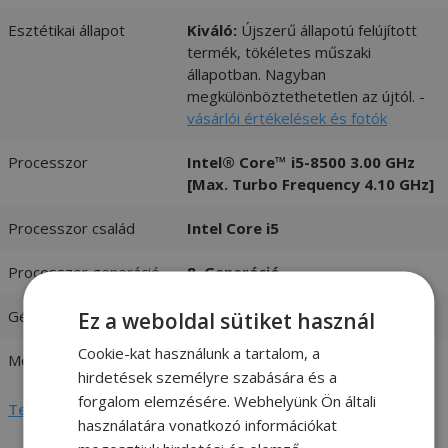
Esztétikai állapot
Kiváló:
Újszerű állapotú felújított
termék, tökéletes műszaki
állapotban. Nagyban
megkülönböztethetetlen az újtól. -
vásárlói értékelések és fotók
Processzor
Intel® Core™ i5-8500 3.00 GHz
[Max. Turbo Frequency 4.10 GHz]
Processzor család
Intel Core i5
Processzor generáció
8. Generáció
Gépház formátum
MINI PC
Ez a weboldal sütiket használ
Cookie-kat használunk a tartalom, a
Memória (RAM)
8GB DDR4
hirdetések személyre szabására és a
forgalom elemzésére. Webhelyünk Ön általi
Teljes adatlap megtekintése
használatára vonatkozó információkat