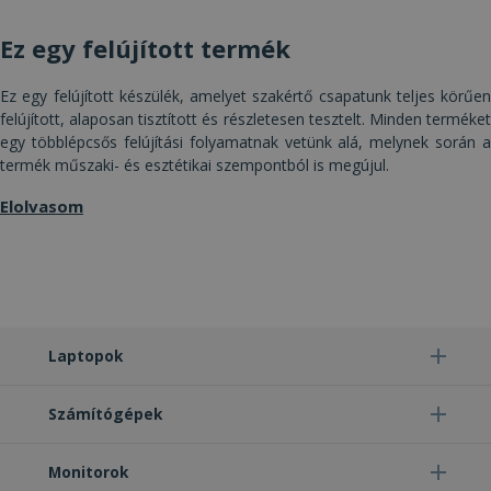
Az elengedhetetlenül szükséges sütik lehetővé
teszik a webhely alapvető funkcióit, például a
Ez egy felújított termék
felhasználói bejelentkezést és a fiókkezelést. A
weboldal nem használható megfelelően az
elengedhetetlenül szükséges sütik nélkül.
Ez egy felújított készülék, amelyet szakértő csapatunk teljes körűen
Szolgáltató /
felújított, alaposan tisztított és részletesen tesztelt. Minden terméket
Név
Lejárat
Leí
Domain
egy többlépcsős felújítási folyamatnak vetünk alá, melynek során a
termék műszaki- és esztétikai szempontból is megújul.
CookieScriptConsent
4 hét 2
Ezt 
CookieScript
nap
Coo
www.furbify.hu
Scr
Elolvasom
szol
hasz
láto
bel
beál
eml
Szü
a C
Scr
coo
Laptopok
meg
műk
VISITOR_PRIVACY_METADATA
5
Ezt 
Számítógépek
YouTube
hónap
fel
.youtube.com
4 hét
bel
és 
Monitorok
Google Adatvédelmi irányelvek
dön
tár