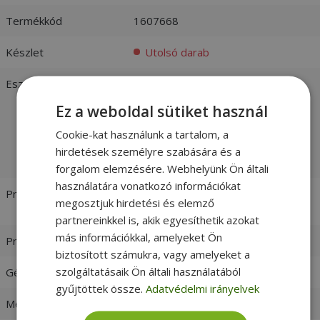
Termékkód
1607668
Készlet
Utolsó darab
Esztétikai állapot
Jó:
Árcsökkent, szépséghibás
felújított termék, tökéletes műszaki
Ez a weboldal sütiket használ
állapotban. Ha az ár a legfontosabb,
válassz Bronze besorolású
Cookie-kat használunk a tartalom, a
terméket. -
vásárlói értékelések és
hirdetések személyre szabására és a
fotók
forgalom elemzésére. Webhelyünk Ön általi
használatára vonatkozó információkat
Processzor
Intel® Xeon® W3565 3.20 GHz
megosztjuk hirdetési és elemző
[Max. Turbo Frequency 3.46 GHz]
partnereinkkel is, akik egyesíthetik azokat
más információkkal, amelyeket Ön
Processzor család
Intel Xeon
biztosított számukra, vagy amelyeket a
szolgáltatásaik Ön általi használatából
Gépház formátum
TOWER
gyűjtöttek össze.
Adatvédelmi irányelvek
Memória (RAM)
8GB DDR3