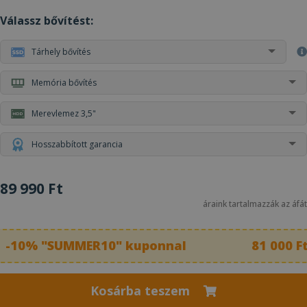
Válassz bővítést:
Tárhely bővítés
Memória bővítés
Merevlemez 3,5"
Hosszabbított garancia
89 990 Ft
áraink tartalmazzák az áfát
-10% "SUMMER10" kuponnal
81 000 F
Kosárba teszem