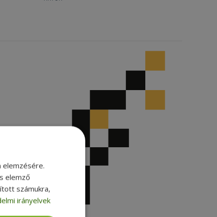
m elemzésére.
és elemző
sított számukra,
elmi irányelvek