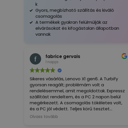
k
Gyors, megbízható szállítás és kiváló
csomagolás
A termékek gyakran felülmúlják az
elvárásokat és kifogástalan állapotban
vannak
fabrice gervais
1 napja
Sikeres vásárlás, Lenovo X1 gen6. A Turbify
gyorsan reagált; problémám volt a
rendelésemmel, amit megoldottak. Expressz
szállítást rendeltem, és a PC 2 napon belül
megérkezett. A csomagolás tökéletes volt,
és a PC jól védett. Teljes körű tesztet
végeztem, és minden megfelel a leírásnak.
Olvass tovább
Most, hogy használni tudom... ez a PC igazi
öröm, alacsonyabb áron, mint a