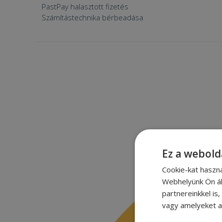
PastPay halasztott fizetés
Számítástechnika bérbeadása
Ez a webold
Cookie-kat haszn
Webhelyünk Ön ál
partnereinkkel is
vagy amelyeket a 