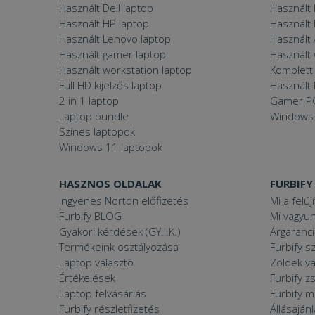
Használt Dell laptop
Használt
Használt HP laptop
Használt
Használt Lenovo laptop
Használt 
Használt gamer laptop
Használt
Használt workstation laptop
Komplett 
Full HD kijelzős laptop
Használt 
2 in 1 laptop
Gamer P
Laptop bundle
Windows
Színes laptopok
Windows 11 laptopok
HASZNOS OLDALAK
FURBIFY
Ingyenes Norton előfizetés
Mi a felúj
Furbify BLOG
Mi vagyun
Gyakori kérdések (GY.I.K.)
Árgaranci
Termékeink osztályozása
Furbify s
Laptop választó
Zöldek v
Értékelések
Furbify 
Laptop felvásárlás
Furbify 
Furbify részletfizetés
Állásaján