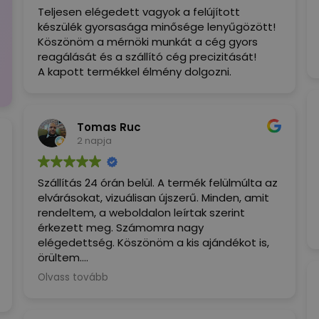
Teljesen elégedett vagyok a felújított
készülék gyorsasága minősége lenyűgözött!
Köszönöm a mérnöki munkát a cég gyors
reagálását és a szállító cég precizitását!
A kapott termékkel élmény dolgozni.
Tomas Ruc
2 napja
Szállítás 24 órán belül. A termék felülmúlta az
elvárásokat, vizuálisan újszerű. Minden, amit
rendeltem, a weboldalon leírtak szerint
érkezett meg. Számomra nagy
elégedettség. Köszönöm a kis ajándékot is,
örültem.
Olvass tovább
(Google által fordítva,
eredeti
megjelenítése
)