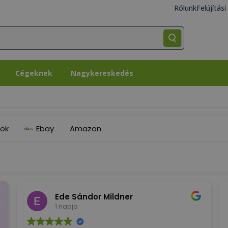
Rólunk
Felújítás
Cégeknek
Nagykereskedés
Cégeknek
Nagykereskedés
ok
Ebay
Amazon
Ede Sándor Mildner
1 napja