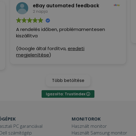
eBay automated feedback
2 napja
A rendelés időben, problémamentesen
kiszállítva
(Google által fordítva,
eredeti
megjelenítése
)
Több betöltése
Igazolta: Trustindex
ÓGÉPEK
MONITOROK
asztali PC garanciával
Használt monitor
Dell számítógép
Használt Samsung monitor