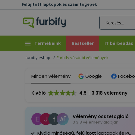
Felújított laptopok és számítógépek
rás gomb
Bestseller
IT bérbeadás
Termékeink
Bestseller
IT bérbeadás
furbify eshop
Furbify vásárlói vélemények
Minden vélemény
Google
Facebo
Kiváló
4.5
3 318 vélemény
Vélemény összefoglaló
3 318 vélemény alapján
Kiváló minőségű, felújított laptopok és PC-