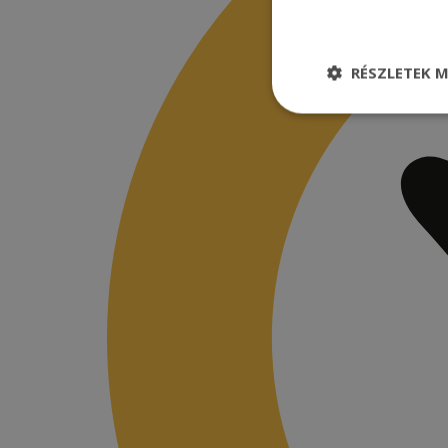
RÉSZLETEK M
Elengedhetetle
szükséges
Elenge
Az elengedhetetlenül
a fiókkezelést. A w
Név
CookieScriptConse