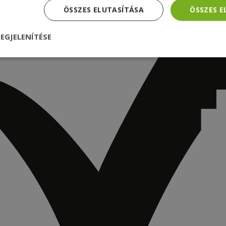
ÖSSZES ELUTASÍTÁSA
ÖSSZES 
EGJELENÍTÉSE
nül
Teljesítmény
Célzás
Funkcionalitás
dhetetlenül szükséges
Teljesítmény
Célzás
Funkcionalitás
Beso
 szükséges sütik lehetővé teszik a webhely alapvető funkcióit, például a felhasznál
eboldal nem használható megfelelően az elengedhetetlenül szükséges sütik nélkül.
Szolgáltató /
Lejárat
Leírás
Domain
nt
4 hét 2
Ezt a cookie-t a Cookie-Script.com szolgál
CookieScript
nap
látogatói cookie-k beleegyezési beállítás
www.furbify.hu
emlékezésére. Szükséges, hogy a Cookie
banner megfelelően működjön.