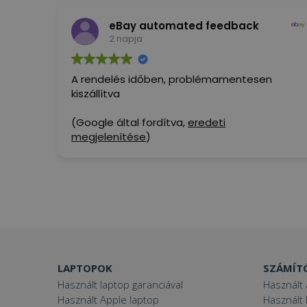
versenytársak. Nagyon elégedett vagyok,
eBay automated feedback
ajánlom.
2 napja
(Google által fordítva,
eredeti
megjelenítése
)
A rendelés időben, problémamentesen
kiszállítva
(Google által fordítva,
eredeti
megjelenítése
)
LAPTOPOK
SZÁMÍT
Használt laptop garanciával
Használt 
Használt Apple laptop
Használt 