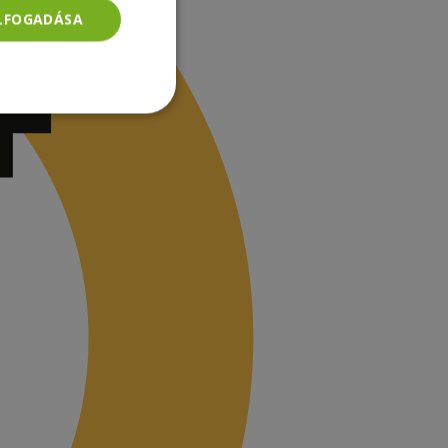
ELFOGADÁSA
Besorolatlan
rolatlan
ói bejelentkezést és
tatás használja a
ainak
-Script.com cookie