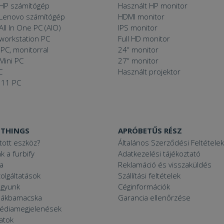
 HP számítógép
Használt HP monitor
 Lenovo számítógép
HDMI monitor
All In One PC (AIO)
IPS monitor
 workstation PC
Full HD monitor
PC, monitorral
24“ monitor
Mini PC
27“ monitor
C
Használt projektor
 11 PC
 THINGS
APRÓBETŰS RÉSZ
ított eszköz?
Általános Szerződési Feltételek
k a furbify
Adatkezelési tájékoztató
a
Reklamáció és visszaküldés
zolgáltatások
Szállítási feltételek
agyunk
Céginformációk
zsákbamacska
Garancia ellenőrzése
médiamegjelenések
latok