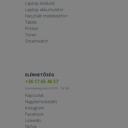
Laptop dokkoló
Laptop akkumulátor
Használt mobiltelefon
Tablet
Printer
Toner
Smartwatch
ELÉRHETŐSÉG
+36 17 65 46 57
(munkanapokon 8:00 - 16:30)
Kapcsolat
Nagykereskedés
Instagram
Facebook
LinkedIn
TikTok