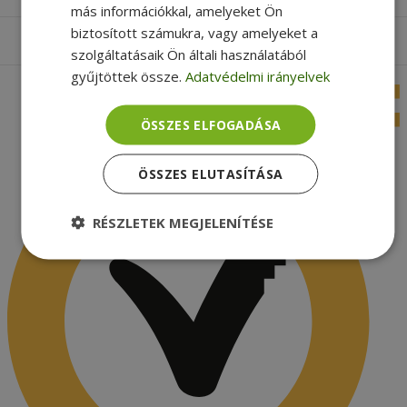
más információkkal, amelyeket Ön
biztosított számukra, vagy amelyeket a
Apróbetűs rész
szolgáltatásaik Ön általi használatából
gyűjtöttek össze.
Adatvédelmi irányelvek
ÖSSZES ELFOGADÁSA
ÖSSZES ELUTASÍTÁSA
RÉSZLETEK MEGJELENÍTÉSE
Elengedhetetlenül
Teljesítmény
szükséges
Célzás
Funkcionalitás
Besorolatlan