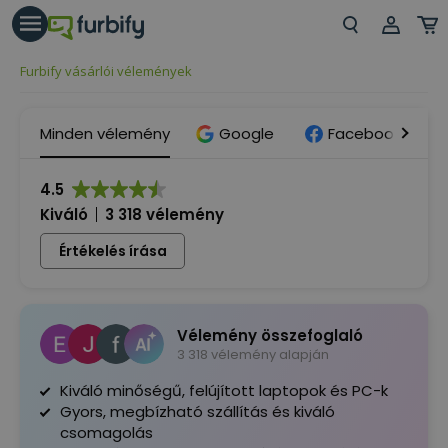
árás gomb
Beje
Furbify vásárlói vélemények
Regi
Minden vélemény
Google
Facebook
4.5
Kiváló
3 318 vélemény
Értékelés írása
Vélemény összefoglaló
3 318 vélemény alapján
Kiváló minőségű, felújított laptopok és PC-k
Gyors, megbízható szállítás és kiváló
csomagolás