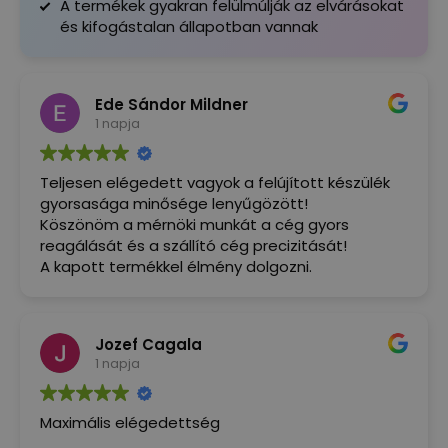
A termékek gyakran felülmúlják az elvárásokat
és kifogástalan állapotban vannak
Ede Sándor Mildner
1 napja
Teljesen elégedett vagyok a felújított készülék
gyorsasága minősége lenyűgözött!
Köszönöm a mérnöki munkát a cég gyors
reagálását és a szállító cég precizitását!
A kapott termékkel élmény dolgozni.
Jozef Cagala
1 napja
Maximális elégedettség