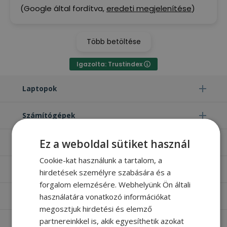
(Google által fordítva,
eredeti megjelenítése
)
Több betöltése
Igazolta: Trustindex
Laptopok
Számítógépek
Ez a weboldal sütiket használ
Monitorok
Cookie-kat használunk a tartalom, a
Egyéb termékek
hirdetések személyre szabására és a
forgalom elemzésére. Webhelyünk Ön általi
használatára vonatkozó információkat
Hasznos oldalak
megosztjuk hirdetési és elemző
partnereinkkel is, akik egyesíthetik azokat
Furbify things