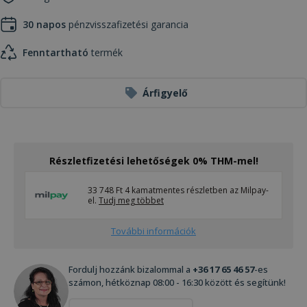
30 napos
pénzvisszafizetési garancia
Fenntartható
termék
Árfigyelő
Részletfizetési lehetőségek 0% THM-mel!
33 748 Ft 4 kamatmentes részletben az Milpay-
el.
Tudj meg többet
További információk
Fordulj hozzánk bizalommal a
+36 17 65 46 57
-es
számon, hétköznap 08:00 - 16:30 között és segítünk!