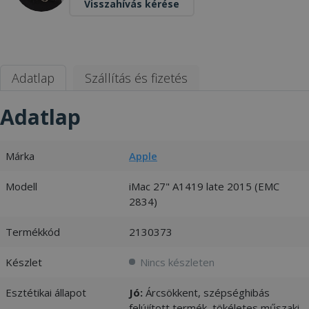
Visszahívás kérése
Adatlap
Szállítás és fizetés
Adatlap
Márka
Apple
Modell
iMac 27" A1419 late 2015 (EMC
2834)
Termékkód
2130373
Készlet
Nincs készleten
Esztétikai állapot
Jó:
Árcsökkent, szépséghibás
felújított termék, tökéletes műszaki