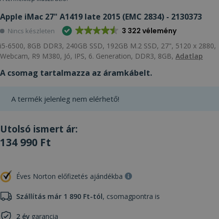
Apple iMac 27" A1419 late 2015 (EMC 2834) - 2130373
3 322 vélemény
Nincs készleten
i5-6500, 8GB DDR3, 240GB SSD, 192GB M.2 SSD, 27", 5120 x 2880,
Webcam, R9 M380, Jó, IPS, 6. Generation, DDR3, 8GB,
Adatlap
A csomag tartalmazza az áramkábelt.
A termék jelenleg nem elérhető!
Utolsó ismert ár:
134 990 Ft
Éves Norton előfizetés ajándékba
Szállítás már 1 890 Ft-tól
, csomagpontra is
2 év
garancia