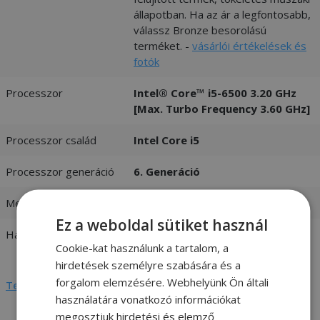
állapotban. Ha az ár a legfontosabb,
válassz Bronze besorolású
terméket. -
vásárlói értékelések és
fotók
Processzor
Intel® Core™ i5-6500 3.20 GHz
[Max. Turbo Frequency 3.60 GHz]
Processzor család
Intel Core i5
Processzor generáció
6. Generáció
Memória (RAM)
8GB DDR3
Ez a weboldal sütiket használ
Háttértár
240GB SSD
Cookie-kat használunk a tartalom, a
192GB M.2 SSD
hirdetések személyre szabására és a
forgalom elemzésére. Webhelyünk Ön általi
Teljes adatlap megtekintése
használatára vonatkozó információkat
megosztjuk hirdetési és elemző