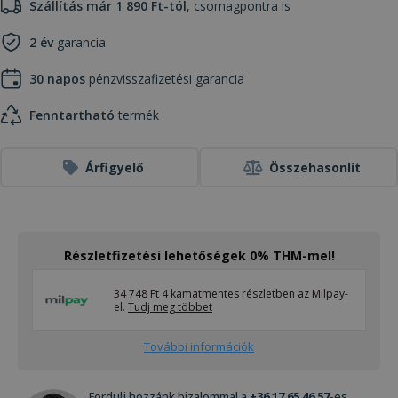
Szállítás már 1 890 Ft-tól
, csomagpontra is
2 év
garancia
30 napos
pénzvisszafizetési garancia
Fenntartható
termék
Árfigyelő
Összehasonlít
Részletfizetési lehetőségek 0% THM-mel!
34 748 Ft 4 kamatmentes részletben az Milpay-
el.
Tudj meg többet
További információk
Fordulj hozzánk bizalommal a
+36 17 65 46 57
-es