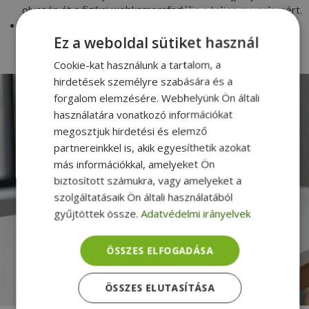
olvasón át a fizikai webkamerafedélig a teljes nyugalomért.
Prémium Billentyűzet:
A kényelmes, háttérvilágítással
Ez a weboldal sütiket használ
ellátott és cseppálló billentyűzet kiváló gépelési élményt
nyújt az egész napos produktivitáshoz.
Cookie-kat használunk a tartalom, a
hirdetések személyre szabására és a
forgalom elemzésére. Webhelyünk Ön általi
használatára vonatkozó információkat
megosztjuk hirdetési és elemző
partnereinkkel is, akik egyesíthetik azokat
más információkkal, amelyeket Ön
biztosított számukra, vagy amelyeket a
szolgáltatásaik Ön általi használatából
gyűjtöttek össze.
Adatvédelmi irányelvek
ÖSSZES ELFOGADÁSA
ÖSSZES ELUTASÍTÁSA