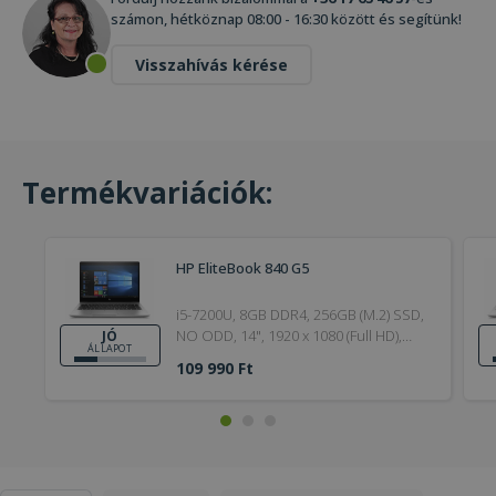
számon, hétköznap 08:00 - 16:30 között és segítünk!
Visszahívás kérése
Termékvariációk:
HP EliteBook 840 G5
i5-7200U, 8GB DDR4, 256GB (M.2) SSD,
NO ODD, 14", 1920 x 1080 (Full HD),
JÓ
ÁLLAPOT
Webcam, HD 620, Win 10 Pro, HDMI,
109 990 Ft
Bronze, 20V / 2.25A, 45W, 19.5V / 2.31A,
4,5 x 3mm, DDR4, 8GB, Jó