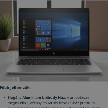
Főbb jellemzők:
Elegáns Alumínium Unibody Ház:
A precíziósan
megmunkált, vékony és tartós készülékház prémium
megjelenést és érzetet biztosít, amely bármilyen üzleti