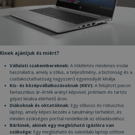
Szolgáltató /
Név
Lejárat
Leí
Domain
CookieScriptConsent
4 hét 2
Ezt 
CookieScript
nap
Coo
www.furbify.hu
Scr
szol
hasz
láto
bel
beál
eml
Kinek ajánljuk és miért?
Szü
a C
Scr
Vállalati szakembereknek:
A tökéletes mindenes irodai
coo
használatra, amely a stílus, a teljesítmény, a biztonság és a
meg
műk
csatlakoztathatóság nagyszerű egyensúlyát kínálja.
Kis- és középvállalkozásoknak (KKV):
A felújított piacon
VISITOR_PRIVACY_METADATA
5
Ezt 
YouTube
hónap
fel
.youtube.com
fantasztikus ár-érték arányt képvisel, prémium és tartós
4 hét
bel
és 
gépet kínálva elérhető áron.
Google Adatvédelmi irányelvek
dön
Diákoknak és oktatóknak:
Egy stílusos és robusztus
tár
has
laptop, amely képes kezelni a tanulmányi terhelést, és
olda
minden szükséges porttal rendelkezik az előadásokhoz.
int
Felj
Bárkinek, akinek egy megbízható igáslóra van
lát
szüksége:
Egy megbízható és sokoldalú laptop otthoni
bel