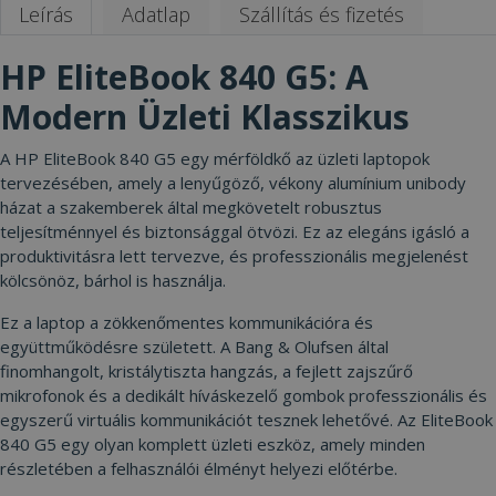
Leírás
Adatlap
Szállítás és fizetés
HP EliteBook 840 G5: A
Modern Üzleti Klasszikus
A HP EliteBook 840 G5 egy mérföldkő az üzleti laptopok
tervezésében, amely a lenyűgöző, vékony alumínium unibody
házat a szakemberek által megkövetelt robusztus
teljesítménnyel és biztonsággal ötvözi. Ez az elegáns igásló a
produktivitásra lett tervezve, és professzionális megjelenést
kölcsönöz, bárhol is használja.
Ez a laptop a zökkenőmentes kommunikációra és
együttműködésre született. A Bang & Olufsen által
finomhangolt, kristálytiszta hangzás, a fejlett zajszűrő
mikrofonok és a dedikált híváskezelő gombok professzionális és
egyszerű virtuális kommunikációt tesznek lehetővé. Az EliteBook
840 G5 egy olyan komplett üzleti eszköz, amely minden
részletében a felhasználói élményt helyezi előtérbe.