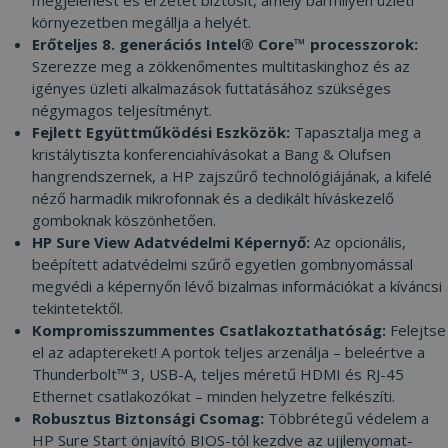
környezetben megállja a helyét.
Erőteljes 8. generációs Intel® Core™ processzorok:
Szerezze meg a zökkenőmentes multitaskinghoz és az
igényes üzleti alkalmazások futtatásához szükséges
négymagos teljesítményt.
Fejlett Együttműködési Eszközök:
Tapasztalja meg a
kristálytiszta konferenciahívásokat a Bang & Olufsen
hangrendszernek, a HP zajszűrő technológiájának, a kifelé
néző harmadik mikrofonnak és a dedikált híváskezelő
gomboknak köszönhetően.
HP Sure View Adatvédelmi Képernyő:
Az opcionális,
beépített adatvédelmi szűrő egyetlen gombnyomással
megvédi a képernyőn lévő bizalmas információkat a kíváncsi
tekintetektől.
Kompromisszummentes Csatlakoztathatóság:
Felejtse
el az adaptereket! A portok teljes arzenálja – beleértve a
Thunderbolt™ 3, USB-A, teljes méretű HDMI és RJ-45
Ethernet csatlakozókat – minden helyzetre felkészíti.
Robusztus Biztonsági Csomag:
Többrétegű védelem a
HP Sure Start önjavító BIOS-tól kezdve az ujjlenyomat-