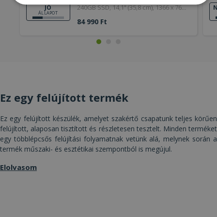
Elengedhetetlenül
Teljesítmény
240GB SSD, 14,1" (35,8 cm), 1366 x 768,
JÓ
N
szükséges
ÁLLAPOT
HD 520, Windows OS
84 990 Ft
Célzás
Funkcionalitás
Besorolatlan
Ez egy felújított termék
Ez egy felújított készülék, amelyet szakértő csapatunk teljes körűen
Elengedhetetlenül szükséges
Teljesítmény
felújított, alaposan tisztított és részletesen tesztelt. Minden terméket
Célzás
Funkcionalitás
Besorolatlan
egy többlépcsős felújítási folyamatnak vetünk alá, melynek során a
termék műszaki- és esztétikai szempontból is megújul.
Az elengedhetetlenül szükséges sütik lehetővé
teszik a webhely alapvető funkcióit, például a
Elolvasom
felhasználói bejelentkezést és a fiókkezelést. A
weboldal nem használható megfelelően az
elengedhetetlenül szükséges sütik nélkül.
Szolgáltató /
Név
Lejárat
Leí
Domain