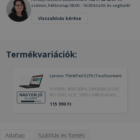
számon, hétköznap 08:00 - 16:30 között és segítünk!
Visszahívás kérése
Termékvariációk:
Lenovo ThinkPad X270 (Touchscreen)
i5-6300U, 8GB DDR4, 256GB (M.2) SSD,
NO ODD, 12,5", 1920 x 1080 (Full HD),
NAGYON JÓ
ÁLLAPOT
Webcam, HD 520, Win 10 Pro, HDMI,
115 990 Ft
Silver, Touchscreen, 6. Generation,
2017, Nagyon jó
Adatlap
Szállítás és fizetés