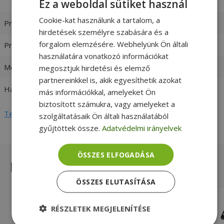
[Max. Turbo Frequency 3.00 GHz]
Ez a weboldal sütiket használ
Cookie-kat használunk a tartalom, a
Processzor család
Intel Core i5
hirdetések személyre szabására és a
forgalom elemzésére. Webhelyünk Ön általi
Processzor generáció
6. Generáció
használatára vonatkozó információkat
Memória (RAM)
8GB DDR4
megosztjuk hirdetési és elemző
partnereinkkel is, akik egyesíthetik azokat
Háttértár
256GB (M.2) SSD
más információkkal, amelyeket Ön
biztosított számukra, vagy amelyeket a
Teljes adatlap megtekintése
szolgáltatásaik Ön általi használatából
gyűjtöttek össze.
Adatvédelmi irányelvek
ÖSSZES ELFOGADÁSA
Hasonló termékek
ÖSSZES ELUTASÍTÁSA
Lenovo ThinkPad T470
RÉSZLETEK MEGJELENÍTÉSE
Intel® i5-6200U, 8GB DDR4 RAM,