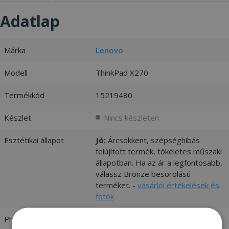
Adatlap
Márka
Lenovo
Modell
ThinkPad X270
Termékkód
15219480
Készlet
Nincs készleten
Esztétikai állapot
Jó:
Árcsökkent, szépséghibás
felújított termék, tökéletes műszaki
állapotban. Ha az ár a legfontosabb,
válassz Bronze besorolású
terméket. -
vásárlói értékelések és
fotók
Processzor
Intel® Core™ i5-6300U 2.40 GHz