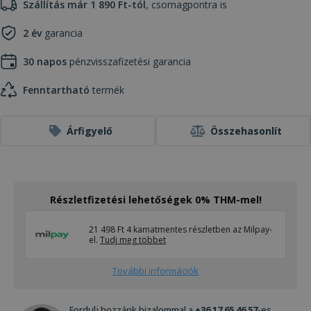
Szállítás már 1 890 Ft-tól
, csomagpontra is
2 év
garancia
30 napos
pénzvisszafizetési garancia
Fenntartható
termék
Árfigyelő
Összehasonlít
Részletfizetési lehetőségek 0% THM-mel!
21 498 Ft 4 kamatmentes részletben az Milpay-
el.
Tudj meg többet
További információk
Fordulj hozzánk bizalommal a
+36 17 65 46 57
-es