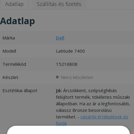
Adatlap
Szállítás és fizetés
Adatlap
Márka
Dell
Modell
Latitude 7400
Termékkód
15216808
Készlet
Nincs készleten
Esztétikai állapot
Jó:
Árcsökkent, szépséghibás
felújított termék, tökéletes műszaki
állapotban. Ha az ár a legfontosabb,
válassz Bronze besorolású
terméket. -
vásárlói értékelések és
fotók