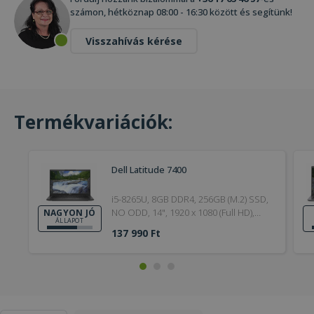
számon, hétköznap 08:00 - 16:30 között és segítünk!
Visszahívás kérése
Termékvariációk:
Dell Latitude 7400
i5-8265U, 8GB DDR4, 256GB (M.2) SSD,
NO ODD, 14", 1920 x 1080 (Full HD),
NAGYON JÓ
ÁLLAPOT
Webcam, UHD 620, Windows 11 Pro,
137 990 Ft
HDMI, Silver, Nagyon jó