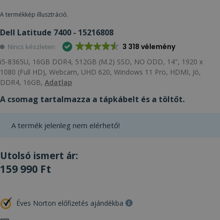
A termékkép illusztráció.
Dell Latitude 7400 - 15216808
3 318 vélemény
Nincs készleten
i5-8365U, 16GB DDR4, 512GB (M.2) SSD, NO ODD, 14", 1920 x
1080 (Full HD), Webcam, UHD 620, Windows 11 Pro, HDMI, Jó,
DDR4, 16GB,
Adatlap
A csomag tartalmazza a tápkábelt és a töltőt.
A termék jelenleg nem elérhető!
Utolsó ismert ár:
159 990 Ft
Éves Norton előfizetés ajándékba