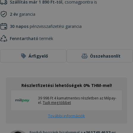
Szállítás már 1 890 Ft-tól
, csomagpontra is
2 év
garancia
30 napos
pénzvisszafizetési garancia
Fenntartható
termék
Árfigyelő
Összehasonlít
Részletfizetési lehetőségek 0% THM-mel!
39 998 Ft 4 kamatmentes részletben az Milpay-
el.
Tudj meg többet
További információk
Fordulj hozzánk bizalommal a
+36 17 65 46 57
-es