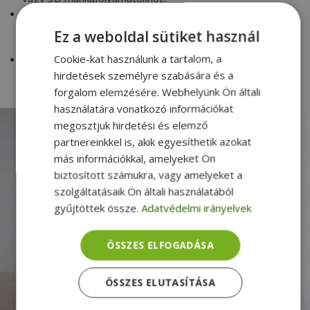
Touch Bar és Touch ID
Innovatív vezérlés és biztonságos, jelszó nélküli
Ez a weboldal sütiket használ
bejelentkezés.
Cookie-kat használunk a tartalom, a
macOS operációs rendszer
Stabil, hatékony környezet fejlesztéshez, irodai munkához
hirdetések személyre szabására és a
és kreatív szoftverek futtatásához.
forgalom elemzésére. Webhelyünk Ön általi
használatára vonatkozó információkat
megosztjuk hirdetési és elemző
partnereinkkel is, akik egyesíthetik azokat
más információkkal, amelyeket Ön
biztosított számukra, vagy amelyeket a
szolgáltatásaik Ön általi használatából
gyűjtöttek össze.
Adatvédelmi irányelvek
ÖSSZES ELFOGADÁSA
ÖSSZES ELUTASÍTÁSA