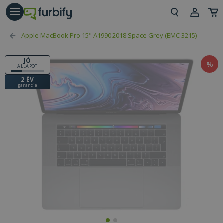
árás gomb
Beje
Apple MacBook Pro 15" A1990 2018 Space Grey (EMC 3215)
Regi
JÓ
%
ÁLLAPOT
2 ÉV
garancia