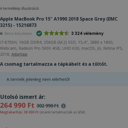
A termékkép illusztráció.
Apple MacBook Pro 15" A1990 2018 Space Grey (EMC
3215) - 15216873
3 324 vélemény
Nincs készleten
i7-8750H, 16GB DDR4, 256GB (M.2) SSD, 15,4", 2880 x 1800,
Webcam, Radeon Pro 560X 4GB, UHD 630, macOS, Jó, Retina IPS,
2018,
Adatlap
A csomag tartalmazza a tápkábelt és a töltőt.
A termék jelenleg nem elérhető!
Utolsó ismert ár:
264 990 Ft
302 990 Ft
Megtakarítás: 38 000 Ft
(áraink tartalmazzák az áfát)