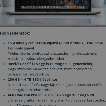
Főbb jellemzők:
15,4 hüvelykes Retina kijelző (2880 x 1800), True Tone
technológiával
Tűéles kép és pontos színvisszaadás – professzionális
kreatív munkához elengedhetetlen.
Intel® Core™ i7 vagy i9 (6 magos, 8. generációs)
Nagy számítási kapacitás a fejlett szoftverekhez és
párhuzamos feladatokhoz.
256 GB – 4 TB SSD háttértár
Azonnali hozzáférés nagy fájlokhoz, gyors rendszerindítás
és megbízható adattárolás.
AMD Radeon Pro 555X / 560X / Vega 16 / Vega 20
Erőteljes grafikai teljesítmény akár 4K videószerkesztéshez
vagy 3D munkafolyamatokhoz.