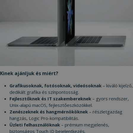
Szolgáltató /
Név
Lejárat
Leí
Domain
CookieScriptConsent
4 hét 2
Ezt 
CookieScript
nap
Coo
www.furbify.hu
Scr
szol
hasz
láto
bel
beál
eml
Szü
a C
Scr
coo
meg
műk
Kinek ajánljuk és miért?
VISITOR_PRIVACY_METADATA
5
Ezt 
YouTube
Grafikusoknak, fotósoknak, videósoknak
– kiváló kijelző,
hónap
fel
.youtube.com
4 hét
bel
dedikált grafika és színpontosság.
és 
Google Adatvédelmi irányelvek
dön
Fejlesztőknek és IT szakembereknek
– gyors rendszer,
tár
Unix-alapú macOS, fejlesztőeszközökkel.
has
olda
Zenészeknek és hangmérnököknek
– részletgazdag
int
hangzás, Logic Pro-kompatibilitás.
Felj
lát
Üzleti felhasználóknak
– prémium megjelenés,
bel
biztonságos Touch ID bejelentkezés.
kül