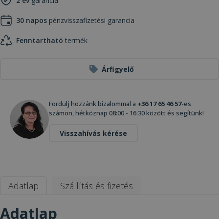
2 év
garancia
30 napos
pénzvisszafizetési garancia
Fenntartható
termék
Árfigyelő
Fordulj hozzánk bizalommal a
+36 17 65 46 57
-es
számon, hétköznap 08:00 - 16:30 között és segítünk!
Visszahívás kérése
Adatlap
Szállítás és fizetés
Adatlap