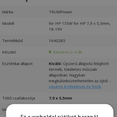
Márka
TRUMPower
Modell
for HP 135W for HP 7,9 x 5,5mm,
18-19V
Termékkód
1640285
Készlet
Raktáron 2-4 db
Esztétikai állapot
Kiváló:
Újszerű állapotú felújított
termék, tökéletes műszaki
állapotban. Nagyban
megkülönböztethetetlen az újtól. -
vásárlói értékelések és fotók
Töltő csatlakozója
7,9 x 5,5mm
Max. teljesítmény
135W
Ez a weboldal sütiket használ