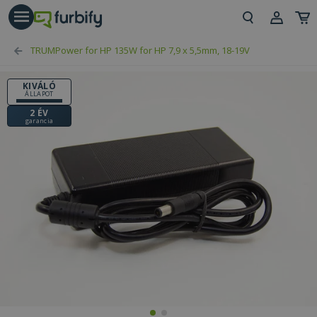
árás gomb
Beje
TRUMPower for HP 135W for HP 7,9 x 5,5mm, 18-19V
Regi
KIVÁLÓ
ÁLLAPOT
2 ÉV
garancia