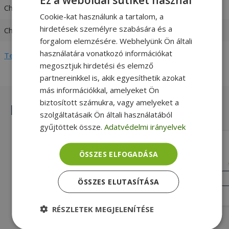
Charger input
100-240V 1,6-0,8A 47-63 Hz
Cookie-kat használunk a tartalom, a
hirdetések személyre szabására és a
Charger output
18-19V / 7,5A
forgalom elemzésére. Webhelyünk Ön általi
használatára vonatkozó információkat
Teljes adatlap megtekintése
megosztjuk hirdetési és elemző
partnereinkkel is, akik egyesíthetik azokat
más információkkal, amelyeket Ön
biztosított számukra, vagy amelyeket a
Hasonló termékek
szolgáltatásaik Ön általi használatából
gyűjtöttek össze.
Adatvédelmi irányelvek
Lenovo Adapter (round -> flat /
ÖSSZES ELFOGADÁSA
square plug) rectangle 90degree
Új, Lenovo Kompatibilitás, Adapter
Töltőkábel
ÚJ
ÖSSZES ELUTASÍTÁSA
ÁLLAPOT
1 590 Ft
RÉSZLETEK MEGJELENÍTÉSE