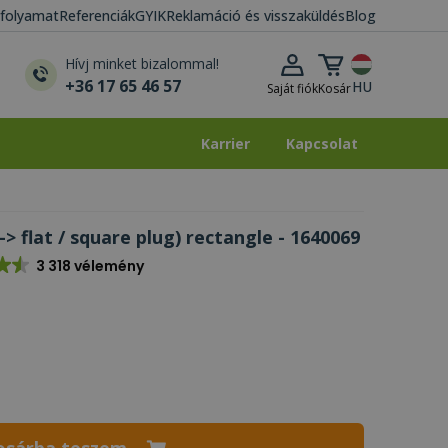
i folyamat
Referenciák
GYIK
Reklamáció és visszaküldés
Blog
Kosár lenyitása
Hívj minket bizalommal!
+36 17 65 46 57
HU
Saját fiók
Kosár
Karrier
Kapcsolat
Karrier
Kapcsolat
 flat / square plug) rectangle - 1640069
3 318 vélemény