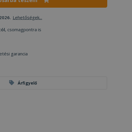
osárba teszem
2026.
Lehetőségek...
tól
, csomagpontra is
etési garancia
Árfigyelő