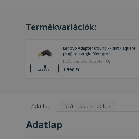
Termékvariációk:
Lenovo Adapter (round -> flat / square
plug) rectangle 90degree
NEW, Lenovo, Adapter, Új
ÚJ
1 590 Ft
ÁLLAPOT
Adatlap
Szállítás és fizetés
Adatlap