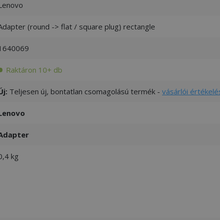
Lenovo
Adapter (round -> flat / square plug) rectangle
1640069
Raktáron 10+ db
Új:
Teljesen új, bontatlan csomagolású termék -
vásárlói értékelé
Lenovo
Adapter
0,4 kg