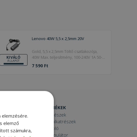
Lenovo 40W 5,5 x 2,5mm 20V
Gold, 5,5 x 2,5mm Töltő csatlakozója,
40W Max. teljesítmény, 100-240V 1A 50-
KIVÁLÓ
ÁLLAPOT
60 Hz Charger input
7 590 Ft
EGYÉB TERMÉKEK
Laptop alkatrészek
m elemzésére.
Számítógép alkatrészek
és elemző
Laptop dokkoló
sított számukra,
Laptop akkumulátor