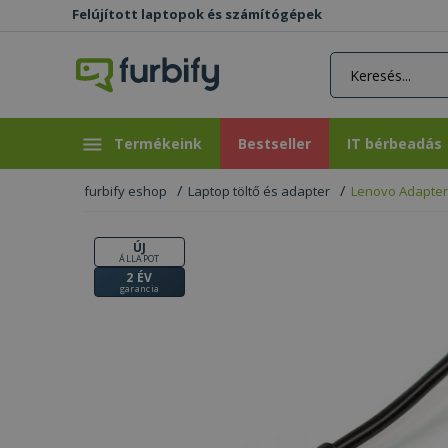
Felújított laptopok és számítógépek
rás gomb
Bestseller
IT bérbeadás
Termékeink
Bestseller
IT bérbeadás
furbify eshop
Laptop töltő és adapter
Lenovo Adapter (
ÚJ
ÁLLAPOT
2 ÉV
garancia