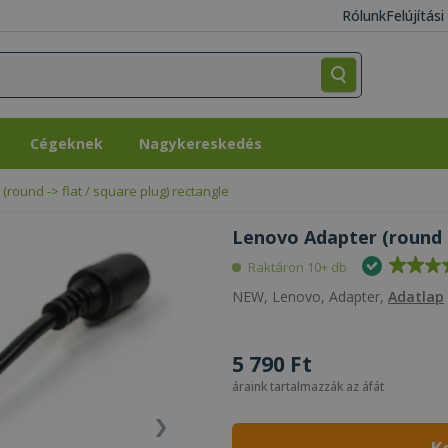
Rólunk
Felújítás
Cégeknek
Nagykereskedés
Cégeknek
Nagykereskedés
round -> flat / square plug) rectangle
Lenovo Adapter (round ->
Raktáron 10+ db
NEW, Lenovo, Adapter,
Adatlap
5 790 Ft
áraink tartalmazzák az áfát