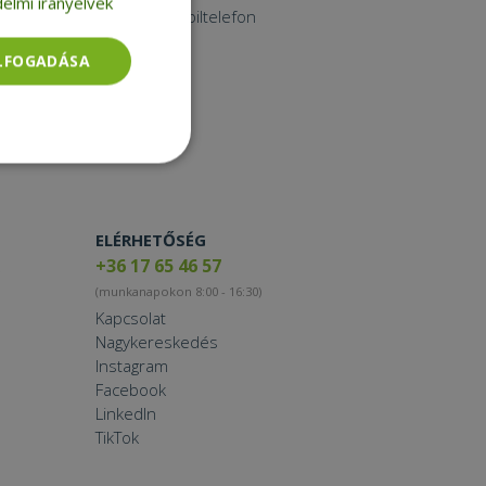
elmi irányelvek
Használt mobiltelefon
Tablet
ELFOGADÁSA
Printer
Toner
Smartwatch
Besorolatlan
ELÉRHETŐSÉG
+36 17 65 46 57
(munkanapokon 8:00 - 16:30)
Kapcsolat
rolatlan
Nagykereskedés
Instagram
ói bejelentkezést és
Facebook
LinkedIn
TikTok
tatás használja a