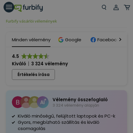
árás gomb
Beje
Furbify vásárlói vélemények
Regi
Minden vélemény
Google
Facebook
4.5
Kiváló
3 324 vélemény
Értékelés írása
Vélemény összefoglaló
3 324 vélemény alapján
Kiváló minőségű, felújított laptopok és PC-k
Gyors, megbízható szállítás és kiváló
csomagolás