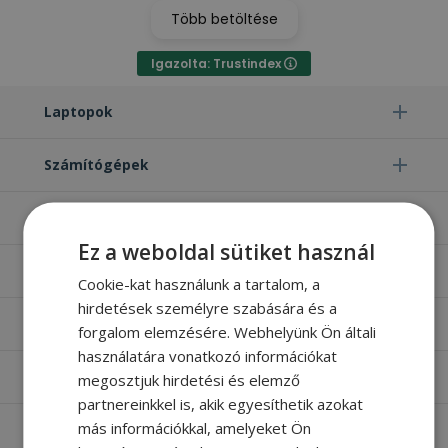
Több betöltése
Igazolta: Trustindex
Laptopok
Számítógépek
Monitorok
Ez a weboldal sütiket használ
Egyéb termékek
Cookie-kat használunk a tartalom, a
hirdetések személyre szabására és a
Hasznos oldalak
forgalom elemzésére. Webhelyünk Ön általi
használatára vonatkozó információkat
Furbify things
megosztjuk hirdetési és elemző
partnereinkkel is, akik egyesíthetik azokat
más információkkal, amelyeket Ön
Apróbetűs rész