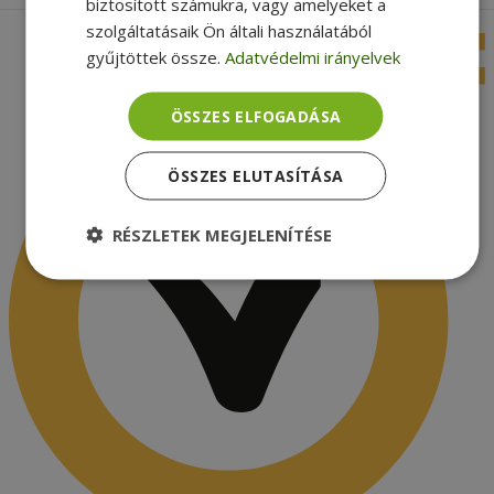
biztosított számukra, vagy amelyeket a
szolgáltatásaik Ön általi használatából
gyűjtöttek össze.
Adatvédelmi irányelvek
ÖSSZES ELFOGADÁSA
ÖSSZES ELUTASÍTÁSA
RÉSZLETEK MEGJELENÍTÉSE
Elengedhetetlenül
Teljesítmény
szükséges
Célzás
Funkcionalitás
Besorolatlan