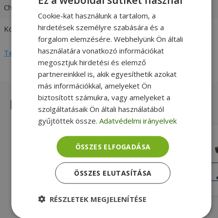
Charger output
19V / 2,37A
Cookie-kat használunk a tartalom, a
hirdetések személyre szabására és a
Kompatibilitás
Toshiba
forgalom elemzésére. Webhelyünk Ön általi
használatára vonatkozó információkat
Teljes adatlap megtekintése
megosztjuk hirdetési és elemző
partnereinkkel is, akik egyesíthetik azokat
más információkkal, amelyeket Ön
biztosított számukra, vagy amelyeket a
Hasonló termékek
szolgáltatásaik Ön általi használatából
gyűjtöttek össze.
Adatvédelmi irányelvek
Toshiba 40W 6,3 x 3,0mm, 15V
ÖSSZES ELFOGADÁSA
Gold, 6,3 x 3,0mm Töltő csatlakozója,
40W Max. teljesítmény, 100-240V 1,0-
KIVÁLÓ
ÖSSZES ELUTASÍTÁSA
ÁLLAPOT
0,6A 50-60 Hz Charger input
7 590 Ft
RÉSZLETEK MEGJELENÍTÉSE