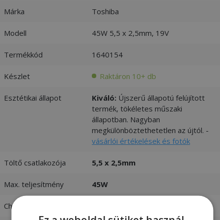
Márka
Toshiba
Modell
45W 5,5 x 2,5mm, 19V
Termékkód
1640154
Készlet
Raktáron 10+ db
Esztétikai állapot
Kiváló:
Újszerű állapotú felújított
termék, tökéletes műszaki
állapotban. Nagyban
megkülönböztethetetlen az újtól. -
vásárlói értékelések és fotók
Töltő csatlakozója
5,5 x 2,5mm
Max. teljesítmény
45W
Charger input
100-240V 1,3A 50-60 Hz
Ez a weboldal sütiket használ