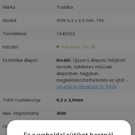
Márka
Toshiba
Modell
45W 6.3 x 3.0 mm, 19V
Termékkód
1640363
Készlet
Raktáron 10+ db
Esztétikai állapot
Kiváló:
Újszerű állapotú felújított
termék, tökéletes műszaki
állapotban. Nagyban
megkülönböztethetetlen az újtól. -
vásárlói értékelések és fotók
Töltő csatlakozója
6,3 x 3,0mm
Max. teljesítmény
45W
Charger input
100-240V 1,1A 50-60 Hz
Ez a weboldal sütiket használ