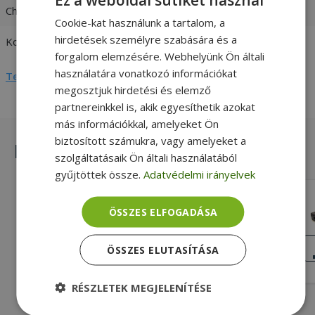
Charger output
19V / 2,37A
Cookie-kat használunk a tartalom, a
hirdetések személyre szabására és a
Kompatibilitás
Toshiba
forgalom elemzésére. Webhelyünk Ön általi
használatára vonatkozó információkat
Teljes adatlap megtekintése
megosztjuk hirdetési és elemző
partnereinkkel is, akik egyesíthetik azokat
más információkkal, amelyeket Ön
biztosított számukra, vagy amelyeket a
Hasonló termékek
szolgáltatásaik Ön általi használatából
gyűjtöttek össze.
Adatvédelmi irányelvek
Toshiba 40W 6,3 x 3,0mm, 15V
ÖSSZES ELFOGADÁSA
Gold, 6,3 x 3,0mm Töltő csatlakozója,
40W Max. teljesítmény, 100-240V 1,0-
KIVÁLÓ
ÖSSZES ELUTASÍTÁSA
ÁLLAPOT
0,6A 50-60 Hz Charger input
7 590 Ft
RÉSZLETEK MEGJELENÍTÉSE