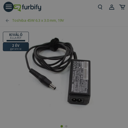
árás gomb
Beje
Toshiba 45W 6.3 x 3.0 mm, 19V
Regi
KIVÁLÓ
ÁLLAPOT
2 ÉV
garancia