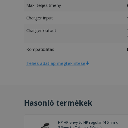
Max. teljesítmény
Charger input
Charger output
Kompatibilitás
Teljes adatlap megtekintése
Hasonló termékek
HP HP envy to HP regular (4.5mm x
3.0mm to 7.4mm x 5.0mm)