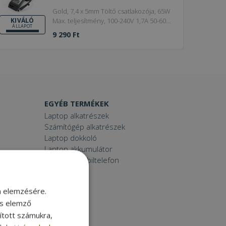
Gold, 7,4 x 5mm Töltő csatlakozója, 65W
Max. teljesítmény, 100-240V 1,7A 50-60
KIVÁLÓ
ÁLLAPOT
Hz Charger input
9 290 Ft
EGYÉB TERMÉKEK
Laptop alkatrészek
Számítógép alkatrészek
Laptop dokkoló
Laptop akkumulátor
Használt mobiltelefon
Tablet
Printer
m elemzésére.
Toner
és elemző
Smartwatch
sított számukra,