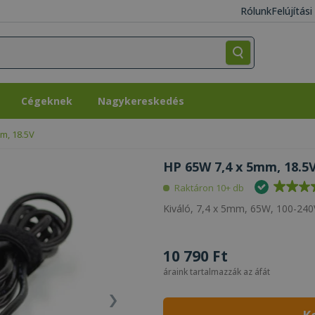
Rólunk
Felújítás
Cégeknek
Nagykereskedés
Cégeknek
Nagykereskedés
m, 18.5V
HP 65W 7,4 x 5mm, 18.5V
Raktáron 10+ db
Kiváló, 7,4 x 5mm, 65W, 100-240V
10 790 Ft
áraink tartalmazzák az áfát