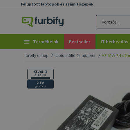
Felújított laptopok és számítógépek
rás gomb
Bestseller
IT bérbeadás
Termékeink
Bestseller
IT bérbeadás
furbify eshop
Laptop töltő és adapter
HP 65W 7,4 x 5m
KIVÁLÓ
ÁLLAPOT
2 ÉV
garancia