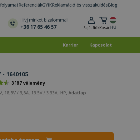
i folyamat
Referenciák
GYIK
Reklamáció és visszaküldés
Blog
Kosár lenyitása
Hívj minket bizalommal!
+36 17 65 46 57
HU
Saját fiók
Kosár
Karrier
Kapcsolat
Karrier
Kapcsolat
 - 1640105
3 187 vélemény
, 18,5V / 3,5A, 19.5V / 3.33A, HP,
Adatlap