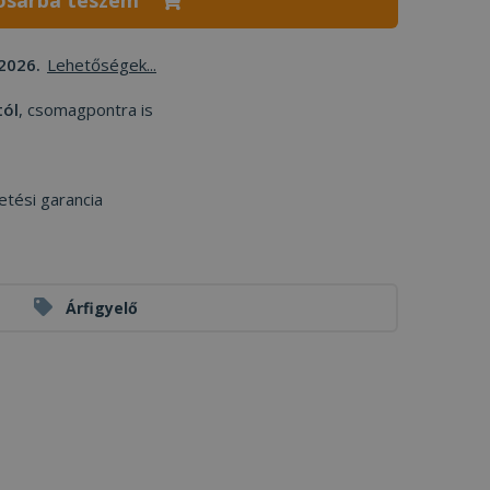
osárba teszem
2026.
Lehetőségek...
tól
, csomagpontra is
etési garancia
Árfigyelő