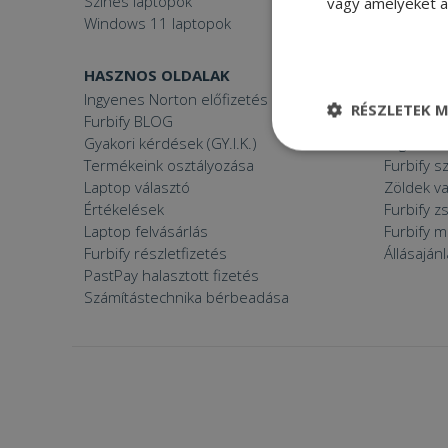
Színes laptopok
vagy amelyeket a 
Windows 11 laptopok
HASZNOS OLDALAK
FURBIFY
Ingyenes Norton előfizetés
Mi a felúj
RÉSZLETEK M
Furbify BLOG
Mi vagyun
Gyakori kérdések (GY.I.K.)
Árgaranci
Elengedhetetle
Termékeink osztályozása
Furbify s
szükséges
Laptop választó
Zöldek v
Értékelések
Furbify 
Laptop felvásárlás
Furbify 
Furbify részletfizetés
Állásaján
PastPay halasztott fizetés
Számítástechnika bérbeadása
Elenge
Az elengedhetetlenül
a fiókkezelést. A w
Név
CookieScriptConse