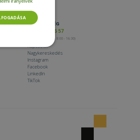
elmi irányelvek
ELFOGADÁSA
ELÉRHETŐSÉG
+36 17 65 46 57
(munkanapokon 8:00 - 16:30)
Kapcsolat
Besorolatlan
Nagykereskedés
Instagram
Facebook
LinkedIn
TikTok
rolatlan
ói bejelentkezést és
tatás használja a