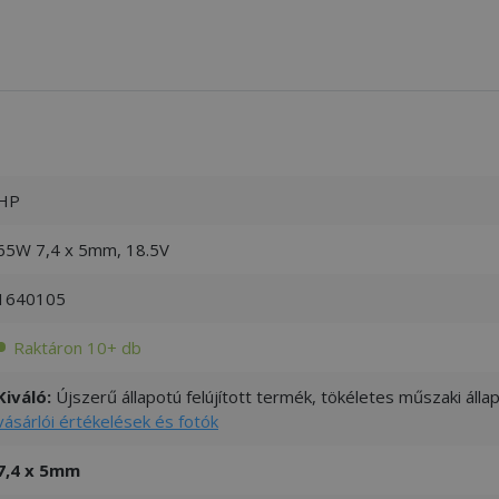
HP
65W 7,4 x 5mm, 18.5V
1640105
Raktáron 10+ db
Kiváló:
Újszerű állapotú felújított termék, tökéletes műszaki áll
vásárlói értékelések és fotók
7,4 x 5mm