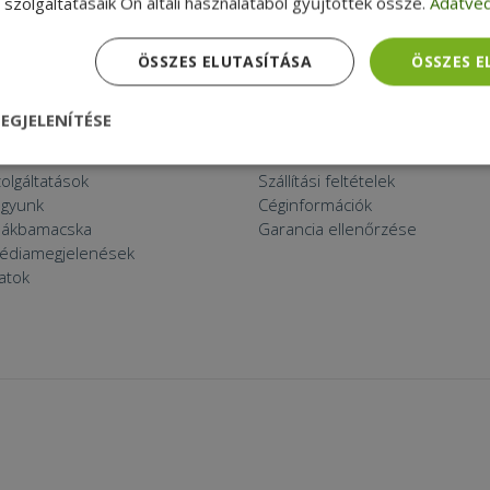
szolgáltatásaik Ön általi használatából gyűjtöttek össze.
Adatvéd
ÖSSZES ELUTASÍTÁSA
ÖSSZES 
 THINGS
APRÓBETŰS RÉSZ
ított eszköz?
Általános Szerződési Feltételek
EGJELENÍTÉSE
k a furbify
Adatkezelési tájékoztató
a
Reklamáció és visszaküldés
nül
Teljesítmény
Célzás
Funkcionalitás
zolgáltatások
Szállítási feltételek
agyunk
Céginformációk
zsákbamacska
Garancia ellenőrzése
médiamegjelenések
latok
dhetetlenül szükséges
Teljesítmény
Célzás
Funkcionalitás
Beso
 szükséges sütik lehetővé teszik a webhely alapvető funkcióit, például a felhasznál
eboldal nem használható megfelelően az elengedhetetlenül szükséges sütik nélkül.
Szolgáltató /
Lejárat
Leírás
Domain
nt
4 hét 2
Ezt a cookie-t a Cookie-Script.com szolgál
CookieScript