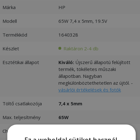
Márka
HP
Modell
65W 7,4 x 5mm, 19.5V
Termékkód
1640328
Készlet
Raktáron 2-4 db
Esztétikai állapot
Kiváló:
Újszerű állapotú felújított
termék, tökéletes műszaki
állapotban. Nagyban
megkülönböztethetetlen az újtól. -
vásárlói értékelések és fotók
Töltő csatlakozója
7,4 x 5mm
Max. teljesítmény
65W
Charger input
100-240V 1,7A 50-60 Hz
Ez a weboldal sütiket használ