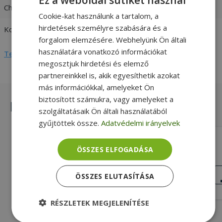
Charger output
19.5V / 3.33A
Cookie-kat használunk a tartalom, a
hirdetések személyre szabására és a
Kompatibilitás
HP
forgalom elemzésére. Webhelyünk Ön általi
használatára vonatkozó információkat
Teljes adatlap megtekintése
megosztjuk hirdetési és elemző
partnereinkkel is, akik egyesíthetik azokat
más információkkal, amelyeket Ön
biztosított számukra, vagy amelyeket a
Hasonló termékek
szolgáltatásaik Ön általi használatából
gyűjtöttek össze.
Adatvédelmi irányelvek
HP HP envy to HP regular (4.5mm x
ÖSSZES ELFOGADÁSA
3.0mm to 7.4mm x 5.0mm)
Silver, HP Kompatibilitás, Adapter
Töltőkábel
NAGYON JÓ
ÖSSZES ELUTASÍTÁSA
ÁLLAPOT
5 790 Ft
RÉSZLETEK MEGJELENÍTÉSE