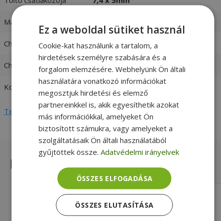
Max. teljesítmény
135W
Ez a weboldal sütiket használ
Charger input
100-240V 2,2A 50-60 Hz
Cookie-kat használunk a tartalom, a
hirdetések személyre szabására és a
Charger output
19V / 7,1A
forgalom elemzésére. Webhelyünk Ön általi
használatára vonatkozó információkat
Kompatibilitás
HP
megosztjuk hirdetési és elemző
partnereinkkel is, akik egyesíthetik azokat
Teljes adatlap megtekintése
más információkkal, amelyeket Ön
biztosított számukra, vagy amelyeket a
szolgáltatásaik Ön általi használatából
gyűjtöttek össze.
Adatvédelmi irányelvek
Hasonló termékek
ÖSSZES ELFOGADÁSA
HP HP envy to HP regular (4.5mm x
ÖSSZES ELUTASÍTÁSA
3.0mm to 7.4mm x 5.0mm)
Silver, HP Kompatibilitás, Adapter