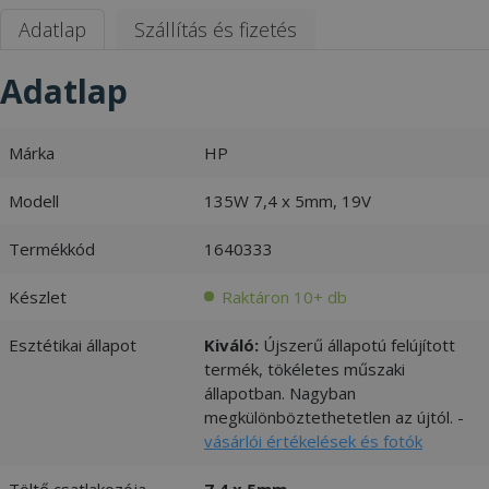
Adatlap
Szállítás és fizetés
Adatlap
Márka
HP
Modell
135W 7,4 x 5mm, 19V
Termékkód
1640333
Készlet
Raktáron 10+ db
Esztétikai állapot
Kiváló:
Újszerű állapotú felújított
termék, tökéletes műszaki
állapotban. Nagyban
megkülönböztethetetlen az újtól. -
vásárlói értékelések és fotók
Töltő csatlakozója
7,4 x 5mm