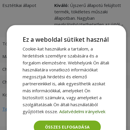
Esztétikai állapot
Kiváló:
Újszerű állapotú felújított
termék, tökéletes műszaki
állapotban. Nagyban
megkülönböztethetetlen az újtól. -
vásárlói értékelések és fotók
Ez a weboldal sütiket használ
Töltő csatlakozója
5,5 x 2,5mm
Cookie-kat használunk a tartalom, a
hirdetések személyre szabására és a
Max. teljesítmény
65W
forgalom elemzésére. Webhelyünk Ön általi
Charger input
100-240V 1,5A 50-60 Hz
használatára vonatkozó információkat
megosztjuk hirdetési és elemző
Charger output
20V / 3,25A
partnereinkkel is, akik egyesíthetik azokat
más információkkal, amelyeket Ön
Kompatibilitás
Fujitsu
biztosított számukra, vagy amelyeket a
szolgáltatásaik Ön általi használatából
Teljes adatlap megtekintése
gyűjtöttek össze.
Adatvédelmi irányelvek
ÖSSZES ELFOGADÁSA