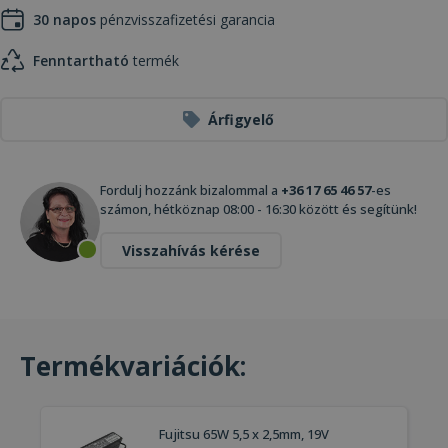
30 napos
pénzvisszafizetési garancia
Fenntartható
termék
Árfigyelő
Fordulj hozzánk bizalommal a
+36 17 65 46 57
-es
számon, hétköznap 08:00 - 16:30 között és segítünk!
Visszahívás kérése
Termékvariációk:
Fujitsu 65W 5,5 x 2,5mm, 19V