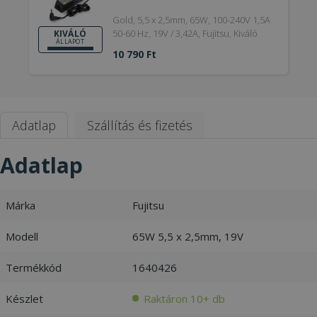
Gold, 5,5 x 2,5mm, 65W, 100-240V 1,5A
50-60 Hz, 19V / 3,42A, Fujitsu, Kiváló
KIVÁLÓ
ÁLLAPOT
10 790 Ft
Adatlap
Szállítás és fizetés
Adatlap
Márka
Fujitsu
Modell
65W 5,5 x 2,5mm, 19V
Termékkód
1640426
Készlet
Raktáron 10+ db