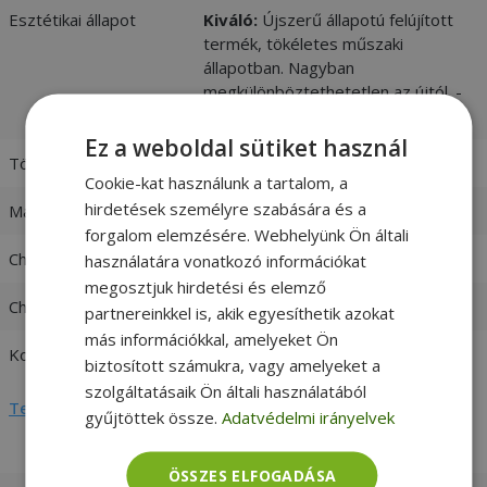
Esztétikai állapot
Kiváló:
Újszerű állapotú felújított
termék, tökéletes műszaki
állapotban. Nagyban
megkülönböztethetetlen az újtól. -
vásárlói értékelések és fotók
Ez a weboldal sütiket használ
Töltő csatlakozója
5,5 x 2,5mm
Cookie-kat használunk a tartalom, a
hirdetések személyre szabására és a
Max. teljesítmény
65W
forgalom elemzésére. Webhelyünk Ön általi
Charger input
100-240V 1,5A 50-60 Hz
használatára vonatkozó információkat
megosztjuk hirdetési és elemző
Charger output
19V / 3,42A
partnereinkkel is, akik egyesíthetik azokat
más információkkal, amelyeket Ön
Kompatibilitás
Fujitsu
biztosított számukra, vagy amelyeket a
szolgáltatásaik Ön általi használatából
Teljes adatlap megtekintése
gyűjtöttek össze.
Adatvédelmi irányelvek
ÖSSZES ELFOGADÁSA