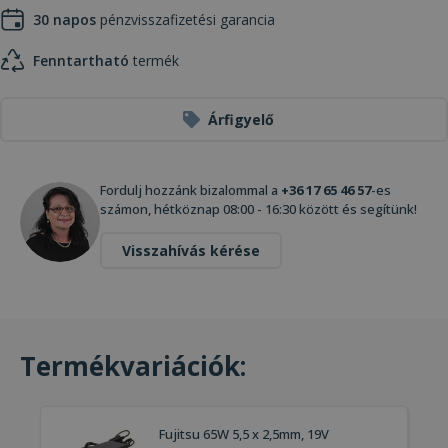
30 napos
pénzvisszafizetési garancia
Fenntartható
termék
Árfigyelő
Fordulj hozzánk bizalommal a
+36 17 65 46 57
-es
számon, hétköznap 08:00 - 16:30 között és segítünk!
Visszahívás kérése
Termékvariációk:
Fujitsu 65W 5,5 x 2,5mm, 19V