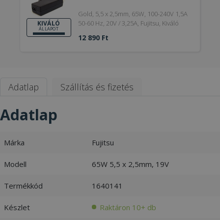
Gold, 5,5 x 2,5mm, 65W, 100-240V 1,5A
50-60 Hz, 20V / 3,25A, Fujitsu, Kiváló
KIVÁLÓ
ÁLLAPOT
12 890 Ft
Adatlap
Szállítás és fizetés
Adatlap
Márka
Fujitsu
Modell
65W 5,5 x 2,5mm, 19V
Termékkód
1640141
Készlet
Raktáron 10+ db