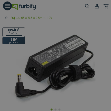
árás gomb
Beje
Fujitsu 65W 5,5 x 2,5mm, 19V
Regi
KIVÁLÓ
ÁLLAPOT
2 ÉV
garancia