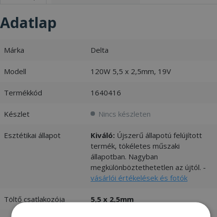
Adatlap
Márka
Delta
Modell
120W 5,5 x 2,5mm, 19V
Termékkód
1640416
Készlet
Nincs készleten
Esztétikai állapot
Kiváló:
Újszerű állapotú felújított
termék, tökéletes műszaki
állapotban. Nagyban
megkülönböztethetetlen az újtól. -
vásárlói értékelések és fotók
Töltő csatlakozója
5,5 x 2,5mm