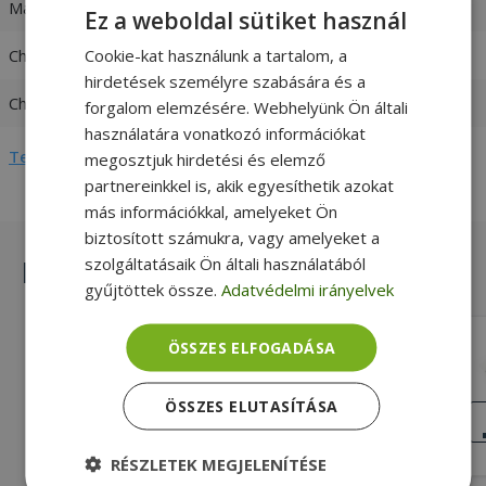
Max. teljesítmény
120W
Ez a weboldal sütiket használ
Cookie-kat használunk a tartalom, a
Charger input
100-240V 2A 50-60 Hz
hirdetések személyre szabására és a
Charger output
19V / 6,32A
forgalom elemzésére. Webhelyünk Ön általi
használatára vonatkozó információkat
Teljes adatlap megtekintése
megosztjuk hirdetési és elemző
partnereinkkel is, akik egyesíthetik azokat
más információkkal, amelyeket Ön
biztosított számukra, vagy amelyeket a
szolgáltatásaik Ön általi használatából
Hasonló termékek
gyűjtöttek össze.
Adatvédelmi irányelvek
Delta 44W adapter for Cisco 4,5 x
ÖSSZES ELFOGADÁSA
3mm, 19,5V
Gold, 4,5 x 3mm Töltő csatlakozója,
ÖSSZES ELUTASÍTÁSA
44W Max. teljesítmény, 100-240V 1,3A
KIVÁLÓ
ÁLLAPOT
50-60 Hz Charger input
9 690 Ft
RÉSZLETEK MEGJELENÍTÉSE