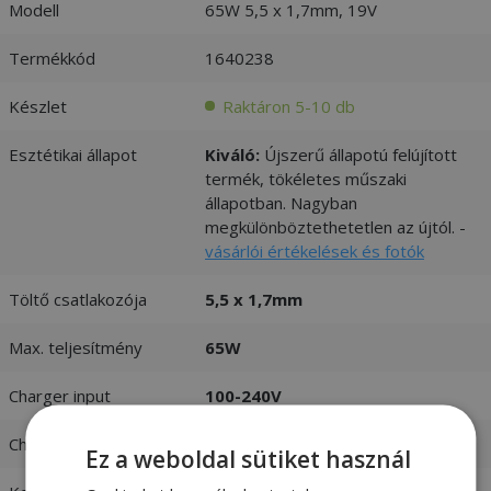
Modell
65W 5,5 x 1,7mm, 19V
Termékkód
1640238
Készlet
Raktáron 5-10 db
Esztétikai állapot
Kiváló:
Újszerű állapotú felújított
termék, tökéletes műszaki
állapotban. Nagyban
megkülönböztethetetlen az újtól. -
vásárlói értékelések és fotók
Töltő csatlakozója
5,5 x 1,7mm
Max. teljesítmény
65W
Charger input
100-240V
Charger output
19V / 3,42A
Ez a weboldal sütiket használ