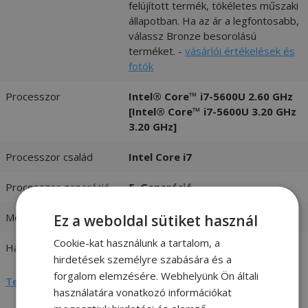
felújított termék, tökéletes műszaki
állapotban. Ha az ár a legfontosabb,
válassz Bronze besorolású
terméket. -
vásárlói értékelések és
fotók
Processzor
Intel® Core™ i7-5600U 2.60 GHz
[Intel® Core™ i7-5600U 3.20 GHz
3.20 GHz]
Processzor család
Intel Core i7
Processzor generáció
5. Generáció
Memória (RAM)
8GB DDR3
Ez a weboldal sütiket használ
Cookie-kat használunk a tartalom, a
Háttértár
240GB SSD
hirdetések személyre szabására és a
forgalom elemzésére. Webhelyünk Ön általi
Teljes adatlap megtekintése
használatára vonatkozó információkat