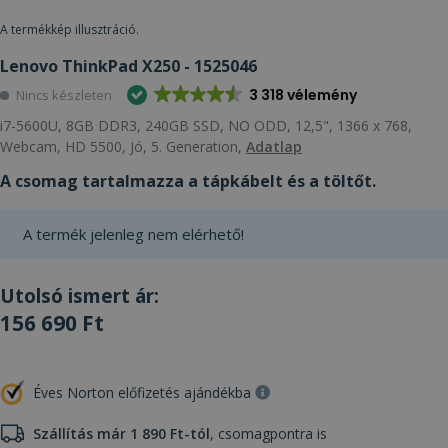
A termékkép illusztráció.
Lenovo ThinkPad X250 - 1525046
3 318 vélemény
Nincs készleten
i7-5600U, 8GB DDR3, 240GB SSD, NO ODD, 12,5", 1366 x 768,
Webcam, HD 5500, Jó, 5. Generation,
Adatlap
A csomag tartalmazza a tápkábelt és a töltőt.
A termék jelenleg nem elérhető!
Utolsó ismert ár:
156 690 Ft
Éves Norton előfizetés ajándékba
Szállítás már 1 890 Ft-tól
, csomagpontra is