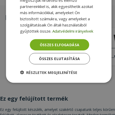
megosztjuk hirdetési és elemző
partnereinkkel is, akik egyesíthetik azokat
más információkkal, amelyeket Ön
Hasonló termékek
biztosított számukra, vagy amelyeket a
szolgáltatásaik Ön általi használatából
gyűjtöttek össze.
Adatvédelmi irányelvek
Lenovo ThinkPad T450s
ÖSSZES ELFOGADÁSA
Intel® i5-5300U, 8GB DDR3 RAM,
120GB SSD, 14,1" (35,8 cm), 1920 x 1080
JÓ
ÁLLAPOT
(Full HD), HD 5500, Windows OS
68 990 Ft
ÖSSZES ELUTASÍTÁSA
RÉSZLETEK MEGJELENÍTÉSE
Elengedhetetlenül
Teljesítmény
szükséges
Ez egy felújított termék
Célzás
Funkcionalitás
Besorolatlan
Ez egy felújított készülék, amelyet szakértő csapatunk teljes körűen
felújított, alaposan tisztított és részletesen tesztelt. Minden terméket