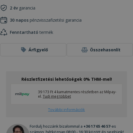
2 év
garancia
30 napos
pénzvisszafizetési garancia
Fenntartható
termék
Árfigyelő
Összehasonlít
Részletfizetési lehetőségek 0% THM-mel!
39 173 Ft 4 kamatmentes részletben az Milpay-
el.
Tudj meg többet
További információk
Fordulj hozzánk bizalommal a
+36 17 65 46 57
-es
számon, hétköznap 08:00 - 16:30 között és segítünk!