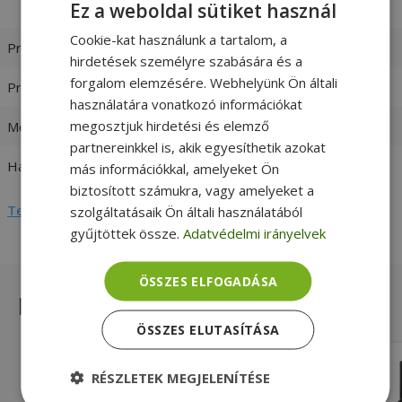
Ez a weboldal sütiket használ
[Max. Turbo Frequency 3.00 GHz]
Cookie-kat használunk a tartalom, a
Processzor család
Intel Core i5
hirdetések személyre szabására és a
forgalom elemzésére. Webhelyünk Ön általi
Processzor generáció
6. Generáció
használatára vonatkozó információkat
megosztjuk hirdetési és elemző
Memória (RAM)
8GB DDR4
partnereinkkel is, akik egyesíthetik azokat
Háttértár
256GB (M.2) SSD
más információkkal, amelyeket Ön
biztosított számukra, vagy amelyeket a
Teljes adatlap megtekintése
szolgáltatásaik Ön általi használatából
gyűjtöttek össze.
Adatvédelmi irányelvek
ÖSSZES ELFOGADÁSA
Hasonló termékek
ÖSSZES ELUTASÍTÁSA
Dell Latitude 7280
RÉSZLETEK MEGJELENÍTÉSE