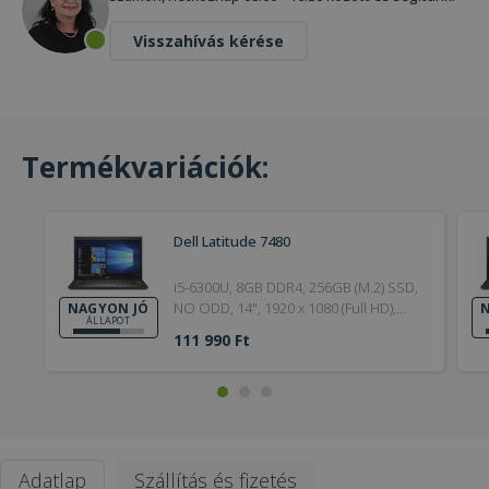
Visszahívás kérése
Termékvariációk:
Dell Latitude 7480
i5-6300U, 8GB DDR4, 256GB (M.2) SSD,
NO ODD, 14", 1920 x 1080 (Full HD),
NAGYON JÓ
N
ÁLLAPOT
Webcam, HD 520, Win 10 Pro, HDMI,
111 990 Ft
Silver, 6. Generation, 2017, Nagyon jó
Adatlap
Szállítás és fizetés