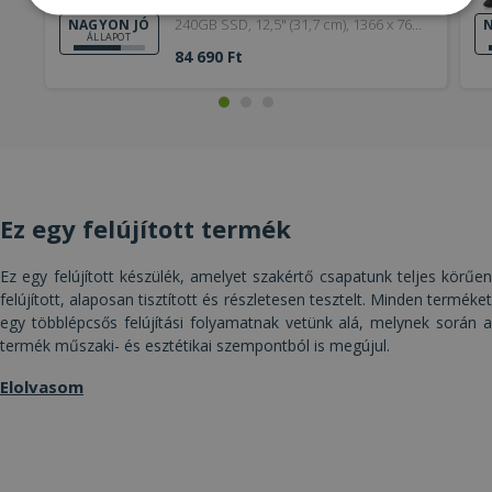
Intel® i5-6300U, 16GB DDR4 RAM,
Elengedhetetlenül
Teljesítmény
240GB SSD, 12,5" (31,7 cm), 1366 x 768,
NAGYON JÓ
N
szükséges
ÁLLAPOT
HD 520, Windows OS
84 690 Ft
Célzás
Funkcionalitás
Besorolatlan
Ez egy felújított termék
Ez egy felújított készülék, amelyet szakértő csapatunk teljes körűen
Elengedhetetlenül szükséges
Teljesítmény
felújított, alaposan tisztított és részletesen tesztelt. Minden terméket
Célzás
Funkcionalitás
Besorolatlan
egy többlépcsős felújítási folyamatnak vetünk alá, melynek során a
termék műszaki- és esztétikai szempontból is megújul.
Az elengedhetetlenül szükséges sütik lehetővé
teszik a webhely alapvető funkcióit, például a
felhasználói bejelentkezést és a fiókkezelést. A
Elolvasom
weboldal nem használható megfelelően az
elengedhetetlenül szükséges sütik nélkül.
Szolgáltató /
Név
Lejárat
Leí
Domain