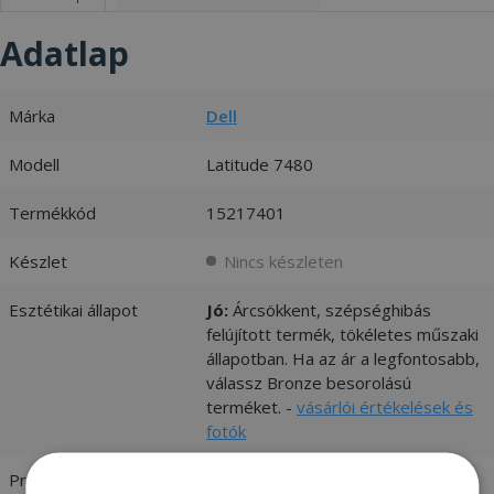
Adatlap
Márka
Dell
Modell
Latitude 7480
Termékkód
15217401
Készlet
Nincs készleten
Esztétikai állapot
Jó:
Árcsökkent, szépséghibás
felújított termék, tökéletes műszaki
állapotban. Ha az ár a legfontosabb,
válassz Bronze besorolású
terméket. -
vásárlói értékelések és
fotók
Processzor
Intel® Core™ i5-6300U 2.40 GHz