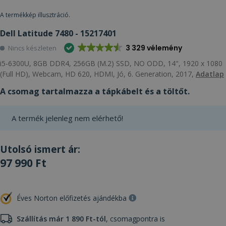
A termékkép illusztráció.
Dell Latitude 7480 - 15217401
3 329 vélemény
Nincs készleten
i5-6300U, 8GB DDR4, 256GB (M.2) SSD, NO ODD, 14", 1920 x 1080
(Full HD), Webcam, HD 620, HDMI, Jó, 6. Generation, 2017,
Adatlap
A csomag tartalmazza a tápkábelt és a töltőt.
A termék jelenleg nem elérhető!
Utolsó ismert ár:
97 990 Ft
Éves Norton előfizetés ajándékba
Szállítás már 1 890 Ft-tól
, csomagpontra is