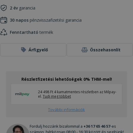
2 év
garancia
30 napos
pénzvisszafizetési garancia
Fenntartható
termék
Árfigyelő
Összehasonlít
Részletfizetési lehetőségek 0% THM-mel!
24 498 Ft 4 kamatmentes részletben az Milpay-
el.
Tudj meg többet
További információk
Fordulj hozzánk bizalommal a
+36 17 65 46 57
-es
számon, hétköznap 08:00 - 16:30 között és segítünk!