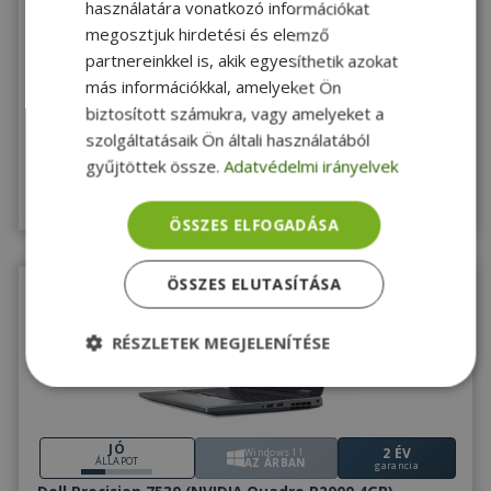
használatára vonatkozó információkat
Dell Latitude 5400 (Touchscreen) - 15216355
megosztjuk hirdetési és elemző
partnereinkkel is, akik egyesíthetik azokat
Intel® i5-8265U, 16GB DDR4 RAM, 256GB (M.2) SSD, 14" (35,5 cm), 1920 x
1080 (Full HD), UHD 620, Windows 11 Pro OS
más információkkal, amelyeket Ön
biztosított számukra, vagy amelyeket a
135 990 Ft
szolgáltatásaik Ön általi használatából
Vásárolj kuponnal
122 400 Ft
gyűjtöttek össze.
Adatvédelmi irányelvek
Raktáron 5-10 db
Megnézem
ÖSSZES ELFOGADÁSA
ÖSSZES ELUTASÍTÁSA
RÉSZLETEK MEGJELENÍTÉSE
Elengedhetetlenül
Teljesítmény
szükséges
JÓ
2 ÉV
Windows 11
ÁLLAPOT
AZ ÁRBAN
garancia