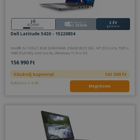
JÓ
2 ÉV
Windows 11
ÁLLAPOT
AZ ÁRBAN
garancia
Dell Latitude 5420 - 15220834
Intel® i5-1135G7, 8GB DDR4 RAM, 256GB (M.2) SSD, 14" (35,5 cm), 1920 x
1080 (Full HD), Intel Iris Xe, Windows 11 Pro OS
156 990 Ft
Vásárolj kuponnal
141 300 Ft
Raktáron 2-4 db
Megnézem