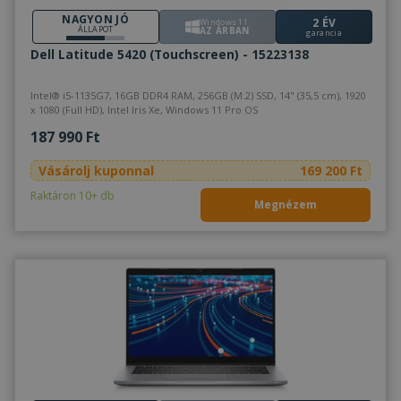
NAGYON JÓ
2 ÉV
Windows 11
ÁLLAPOT
AZ ÁRBAN
garancia
Dell Latitude 5420 (Touchscreen) - 15223138
Intel® i5-1135G7, 16GB DDR4 RAM, 256GB (M.2) SSD, 14" (35,5 cm), 1920
x 1080 (Full HD), Intel Iris Xe, Windows 11 Pro OS
187 990 Ft
Vásárolj kuponnal
169 200 Ft
Raktáron 10+ db
Megnézem