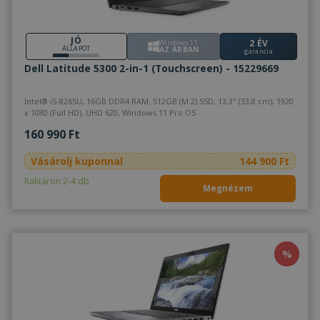
JÓ
2 ÉV
Windows 11
ÁLLAPOT
AZ ÁRBAN
garancia
Dell Latitude 5300 2-in-1 (Touchscreen) - 15229669
Intel® i5-8265U, 16GB DDR4 RAM, 512GB (M.2) SSD, 13,3" (33,8 cm), 1920
x 1080 (Full HD), UHD 620, Windows 11 Pro OS
160 990 Ft
Vásárolj kuponnal
144 900 Ft
Raktáron 2-4 db
Megnézem
%