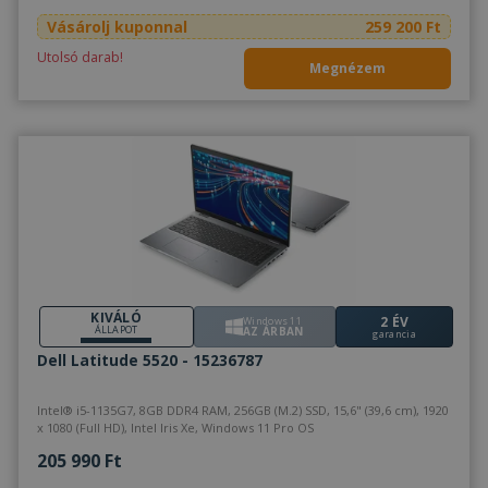
Vásárolj kuponnal
259 200 Ft
Utolsó darab!
Megnézem
KIVÁLÓ
2 ÉV
Windows 11
ÁLLAPOT
AZ ÁRBAN
garancia
Dell Latitude 5520 - 15236787
Intel® i5-1135G7, 8GB DDR4 RAM, 256GB (M.2) SSD, 15,6" (39,6 cm), 1920
x 1080 (Full HD), Intel Iris Xe, Windows 11 Pro OS
205 990 Ft