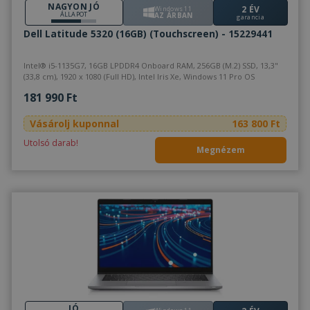
NAGYON JÓ
2 ÉV
Windows 11
ÁLLAPOT
AZ ÁRBAN
garancia
Dell Latitude 5320 (16GB) (Touchscreen) - 15229441
Intel® i5-1135G7, 16GB LPDDR4 Onboard RAM, 256GB (M.2) SSD, 13,3"
(33,8 cm), 1920 x 1080 (Full HD), Intel Iris Xe, Windows 11 Pro OS
181 990 Ft
Vásárolj kuponnal
163 800 Ft
Utolsó darab!
Megnézem
JÓ