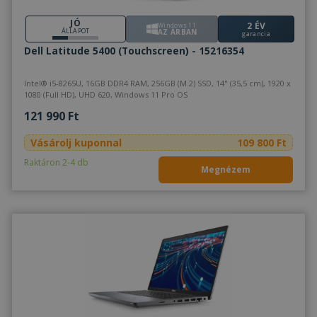
JÓ
2 ÉV
Windows 11
ÁLLAPOT
AZ ÁRBAN
garancia
Dell Latitude 5400 (Touchscreen) - 15216354
Intel® i5-8265U, 16GB DDR4 RAM, 256GB (M.2) SSD, 14" (35,5 cm), 1920 x
1080 (Full HD), UHD 620, Windows 11 Pro OS
121 990 Ft
Vásárolj kuponnal
109 800 Ft
Raktáron 2-4 db
Megnézem