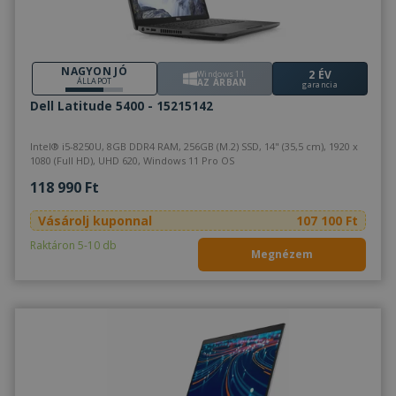
NAGYON JÓ
2 ÉV
Windows 11
ÁLLAPOT
AZ ÁRBAN
garancia
Dell Latitude 5400 - 15215142
Intel® i5-8250U, 8GB DDR4 RAM, 256GB (M.2) SSD, 14" (35,5 cm), 1920 x
1080 (Full HD), UHD 620, Windows 11 Pro OS
118 990 Ft
Vásárolj kuponnal
107 100 Ft
Raktáron 5-10 db
Megnézem