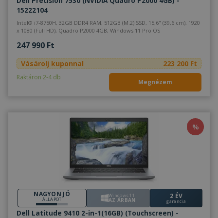
Dell Precision 7530 (NVIDIA Quadro P2000 4GB) -
Célzás
Funkcionalitás
Besorolatlan
15222104
Intel® i7-8750H, 32GB DDR4 RAM, 512GB (M.2) SSD, 15,6" (39,6 cm), 1920
x 1080 (Full HD), Quadro P2000 4GB, Windows 11 Pro OS
247 990 Ft
Vásárolj kuponnal
223 200 Ft
Elengedhetetlenül szükséges
Teljesítmény
Raktáron 2-4 db
Megnézem
Célzás
Funkcionalitás
Besorolatlan
Az elengedhetetlenül szükséges sütik lehetővé
teszik a webhely alapvető funkcióit, például a
felhasználói bejelentkezést és a fiókkezelést. A
weboldal nem használható megfelelően az
%
elengedhetetlenül szükséges sütik nélkül.
Szolgáltató /
Név
Lejárat
Leí
Domain
CookieScriptConsent
4 hét 2
Ezt 
CookieScript
nap
Coo
www.furbify.hu
Scr
szol
NAGYON JÓ
2 ÉV
hasz
Windows 11
ÁLLAPOT
AZ ÁRBAN
garancia
láto
bel
Dell Latitude 9410 2-in-1(16GB) (Touchscreen) -
beál