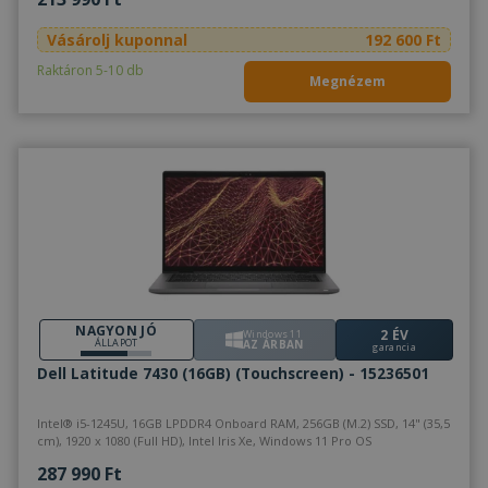
meglátog
említett
Vásárolj kuponnal
192 600 Ft
weboldal
Raktáron 5-10 db
SRM_B
1 év
Ez egy M
Microsoft
Megnézem
MSN első 
Corporation
származó
.c.bing.com
amely biz
webolda
megfele
működés
NAGYON JÓ
2 ÉV
Windows 11
ÁLLAPOT
AZ ÁRBAN
garancia
Dell Latitude 7430 (16GB) (Touchscreen) - 15236501
Intel® i5-1245U, 16GB LPDDR4 Onboard RAM, 256GB (M.2) SSD, 14" (35,5
cm), 1920 x 1080 (Full HD), Intel Iris Xe, Windows 11 Pro OS
287 990 Ft