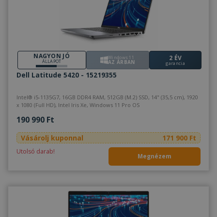
NAGYON JÓ
2 ÉV
Windows 11
ÁLLAPOT
AZ ÁRBAN
garancia
Dell Latitude 5420 - 15219355
Intel® i5-1135G7, 16GB DDR4 RAM, 512GB (M.2) SSD, 14" (35,5 cm), 1920
x 1080 (Full HD), Intel Iris Xe, Windows 11 Pro OS
190 990 Ft
Vásárolj kuponnal
171 900 Ft
Utolsó darab!
Megnézem