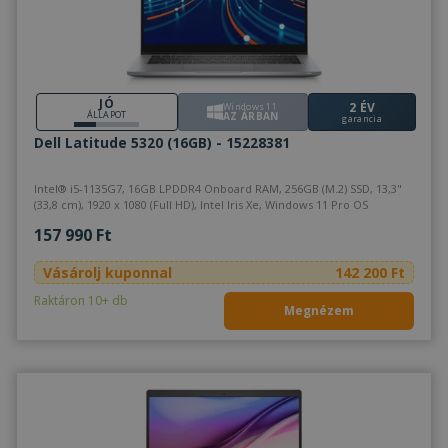
JÓ
2 ÉV
Windows 11
ÁLLAPOT
AZ ÁRBAN
garancia
Dell Latitude 5320 (16GB) - 15228381
Intel® i5-1135G7, 16GB LPDDR4 Onboard RAM, 256GB (M.2) SSD, 13,3"
(33,8 cm), 1920 x 1080 (Full HD), Intel Iris Xe, Windows 11 Pro OS
157 990 Ft
Vásárolj kuponnal
142 200 Ft
Raktáron 10+ db
Megnézem