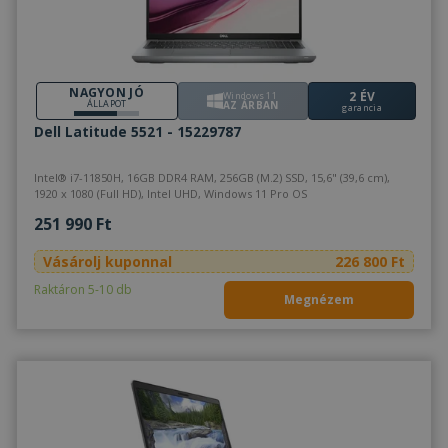
NAGYON JÓ
2 ÉV
Windows 11
ÁLLAPOT
AZ ÁRBAN
garancia
Dell Latitude 5521 - 15229787
Intel® i7-11850H, 16GB DDR4 RAM, 256GB (M.2) SSD, 15,6" (39,6 cm),
1920 x 1080 (Full HD), Intel UHD, Windows 11 Pro OS
251 990 Ft
Vásárolj kuponnal
226 800 Ft
Raktáron 5-10 db
Megnézem