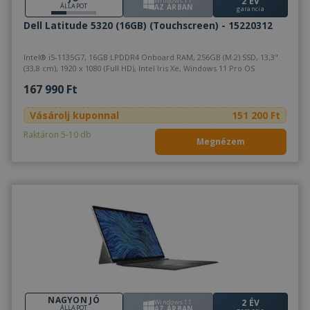
2 ÉV
Windows 11
ÁLLAPOT
AZ ÁRBAN
garancia
Dell Latitude 5320 (16GB) (Touchscreen) - 15220312
Intel® i5-1135G7, 16GB LPDDR4 Onboard RAM, 256GB (M.2) SSD, 13,3"
(33,8 cm), 1920 x 1080 (Full HD), Intel Iris Xe, Windows 11 Pro OS
167 990 Ft
Vásárolj kuponnal
151 200 Ft
Raktáron 5-10 db
Megnézem
NAGYON JÓ
2 ÉV
Windows 11
ÁLLAPOT
AZ ÁRBAN