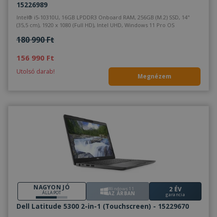
15226989
eml
Szü
Intel® i5-10310U, 16GB LPDDR3 Onboard RAM, 256GB (M.2) SSD, 14"
a C
(35,5 cm), 1920 x 1080 (Full HD), Intel UHD, Windows 11 Pro OS
Scr
coo
180 990 Ft
meg
műk
156 990 Ft
VISITOR_PRIVACY_METADATA
5
Ezt 
YouTube
hónap
fel
.youtube.com
Utolsó darab!
4 hét
bel
Megnézem
és 
Google Adatvédelmi irányelvek
dön
tár
has
olda
int
Felj
lát
bel
kül
ada
poli
beál
tek
bizt
pre
NAGYON JÓ
jöv
2 ÉV
Windows 11
ÁLLAPOT
AZ ÁRBAN
garancia
ülé
tisz
Dell Latitude 5300 2-in-1 (Touchscreen) - 15229670
_tt_enable_cookie
.furbify.hu
2
Ezt 