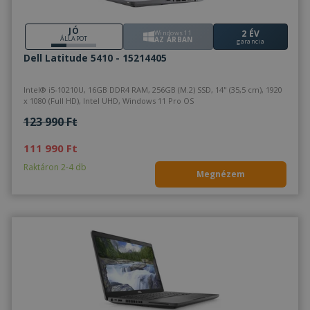
JÓ
2 ÉV
Windows 11
ÁLLAPOT
AZ ÁRBAN
garancia
Dell Latitude 5410 - 15214405
Intel® i5-10210U, 16GB DDR4 RAM, 256GB (M.2) SSD, 14" (35,5 cm), 1920
x 1080 (Full HD), Intel UHD, Windows 11 Pro OS
123 990 Ft
111 990 Ft
Raktáron 2-4 db
Megnézem