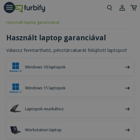
árás gomb
Beje
Használt laptop garanciával
Regi
Használt laptop garanciával
Válassz fenntartható, pénztárcabarát felújított laptopot!
Windows 10 laptopok
Windows 11 laptopok
Laptopok munkához
Workstation laptop