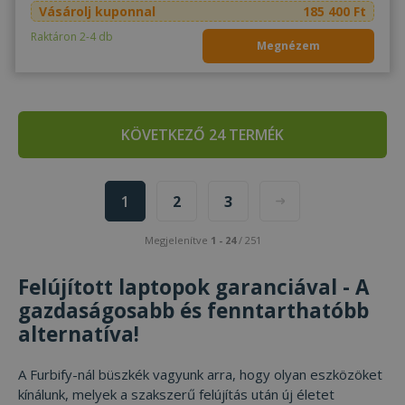
Vásárolj kuponnal
185 400 Ft
Raktáron 2-4 db
Megnézem
KÖVETKEZŐ 24 TERMÉK
1
2
3
Megjelenítve
1 - 24
/ 251
Felújított laptopok garanciával - A
gazdaságosabb és fenntarthatóbb
alternatíva!
A Furbify-nál büszkék vagyunk arra, hogy olyan eszközöket
kínálunk, melyek a szakszerű felújítás után új életet