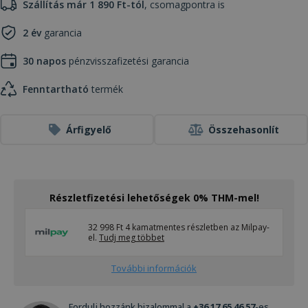
Szállítás már 1 890 Ft-tól
, csomagpontra is
2 év
garancia
30 napos
pénzvisszafizetési garancia
Fenntartható
termék
Árfigyelő
Összehasonlít
Részletfizetési lehetőségek 0% THM-mel!
32 998 Ft 4 kamatmentes részletben az Milpay-
el.
Tudj meg többet
További információk
Fordulj hozzánk bizalommal a
+36 17 65 46 57
-es