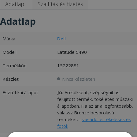
Adatlap
Szállítás és fizetés
Adatlap
Márka
Dell
Modell
Latitude 5490
Termékkód
15222881
Készlet
Nincs készleten
Esztétikai állapot
Jó:
Árcsökkent, szépséghibás
felújított termék, tökéletes műszaki
állapotban. Ha az ár a legfontosabb,
válassz Bronze besorolású
terméket. -
vásárlói értékelések és
fotók