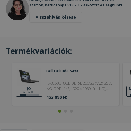
számon, hétköznap 08:00 - 16:30 között és segítünk!
Visszahívás kérése
Termékvariációk:
Dell Latitude 5490
i5-8250U, 8GB DDR4, 256GB (M.2) SSD,
NO ODD, 14", 1920 x 1080 (Full HD),
JÓ
N
ÁLLAPOT
Webcam, UHD 620, Windows 11 Pro,
123 990 Ft
HDMI, Bronze, DDR4, 8GB, Jó