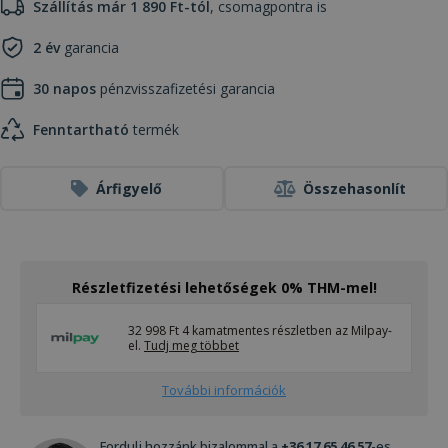
Szállítás már 1 890 Ft-tól
, csomagpontra is
2 év
garancia
30 napos
pénzvisszafizetési garancia
Fenntartható
termék
Árfigyelő
Összehasonlít
Részletfizetési lehetőségek 0% THM-mel!
32 998 Ft 4 kamatmentes részletben az Milpay-
el.
Tudj meg többet
További információk
Fordulj hozzánk bizalommal a
+36 17 65 46 57
-es