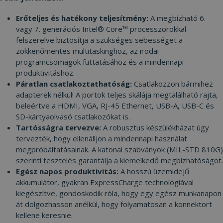
Erőteljes és hatékony teljesítmény:
A megbízható 6.
vagy 7. generációs Intel® Core™ processzorokkal
felszerelve biztosítja a szükséges sebességet a
zökkenőmentes multitaskinghoz, az irodai
programcsomagok futtatásához és a mindennapi
produktivitáshoz.
Páratlan csatlakoztathatóság:
Csatlakozzon bármihez
adapterek nélkül! A portok teljes skálája megtalálható rajta,
beleértve a HDMI, VGA, RJ-45 Ethernet, USB-A, USB-C és
SD-kártyaolvasó csatlakozókat is.
Tartósságra tervezve:
A robusztus készülékházat úgy
tervezték, hogy ellenálljon a mindennapi használat
megpróbáltatásainak. A katonai szabványok (MIL-STD 810G)
szerinti tesztelés garantálja a kiemelkedő megbízhatóságot.
Egész napos produktivitás:
A hosszú üzemidejű
akkumulátor, gyakran ExpressCharge technológiával
kiegészítve, gondoskodik róla, hogy egy egész munkanapon
át dolgozhasson anélkül, hogy folyamatosan a konnektort
kellene keresnie.