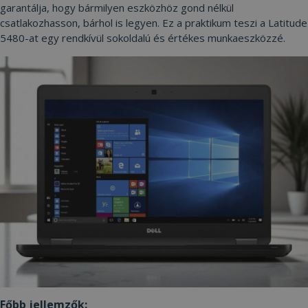
garantálja, hogy bármilyen eszközhöz gond nélkül
csatlakozhasson, bárhol is legyen. Ez a praktikum teszi a Latitude
5480-at egy rendkívül sokoldalú és értékes munkaeszközzé.
Főbb jellemzők: