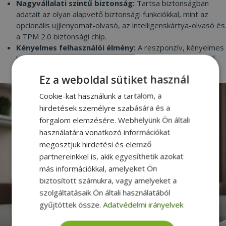
Nagyvállalati szintű biztonság:
Tartsa biztonságban
adatait az olyan alapvető biztonsági funkciókkal, mint az
opcionális ujjlenyomat-olvasó, az intelligenskártya-olvasó és
a TPM 2.0 biztonsági chip.
Kényelmes felhasználói élmény:
A reszponzív, kényelmes
billentyűzet és a 14 hüvelykes, tükröződésmentes kijelző
kevésbé megterhelővé teszik a hosszú munkanapokat.
Ez a weboldal sütiket használ
Cookie-kat használunk a tartalom, a
hirdetések személyre szabására és a
forgalom elemzésére. Webhelyünk Ön általi
használatára vonatkozó információkat
megosztjuk hirdetési és elemző
partnereinkkel is, akik egyesíthetik azokat
más információkkal, amelyeket Ön
biztosított számukra, vagy amelyeket a
szolgáltatásaik Ön általi használatából
gyűjtöttek össze.
Adatvédelmi irányelvek