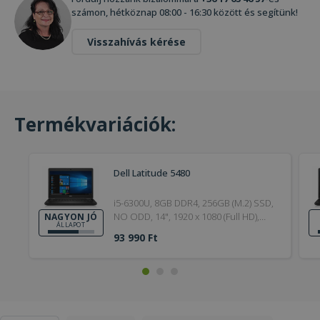
számon, hétköznap 08:00 - 16:30 között és segítünk!
Visszahívás kérése
Termékvariációk:
Dell Latitude 5480
i5-6300U, 8GB DDR4, 256GB (M.2) SSD,
NO ODD, 14", 1920 x 1080 (Full HD),
NAGYON JÓ
ÁLLAPOT
Webcam, HD 520, Win 10 Pro, HDMI,
93 990 Ft
Silver, 6. Generation, 2017, Nagyon jó