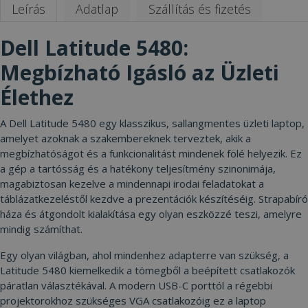
Leírás
Adatlap
Szállítás és fizetés
Dell Latitude 5480:
Megbízható Igásló az Üzleti
Élethez
A Dell Latitude 5480 egy klasszikus, sallangmentes üzleti laptop,
amelyet azoknak a szakembereknek terveztek, akik a
megbízhatóságot és a funkcionalitást mindenek fölé helyezik. Ez
a gép a tartósság és a hatékony teljesítmény szinonimája,
magabiztosan kezelve a mindennapi irodai feladatokat a
táblázatkezeléstől kezdve a prezentációk készítéséig. Strapabíró
háza és átgondolt kialakítása egy olyan eszközzé teszi, amelyre
mindig számíthat.
Egy olyan világban, ahol mindenhez adapterre van szükség, a
Latitude 5480 kiemelkedik a tömegből a beépített csatlakozók
páratlan választékával. A modern USB-C porttól a régebbi
projektorokhoz szükséges VGA csatlakozóig ez a laptop