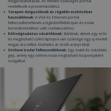
megpróbáltatásait, és minden szükséges porttal
has
rendelkezik a prezentációkhoz.
olda
int
Terepen dolgozóknak és régebbi eszközöket
Felj
használóknak:
A VGA és Ethernet portok
lát
bel
felbecsülhetetlenek a legkülönfélébb ipari és irodai
kül
berendezésekhez való csatlakozáshoz.
ada
poli
Költségtudatos vásárlóknak:
Bárkinek, akinek egy erős
beál
tek
és megbízható üzleti laptopra van szüksége egy új modell
bizt
magas ára nélkül. Kivételes ár-érték arányt kínál.
pre
jöv
Otthoni irodai felhasználóknak:
Egy stabil és sokoldalú
ülé
gép, amely egy otthoni iroda megbízható központjaként
tisz
szolgálhat.
_tt_enable_cookie
.furbify.hu
2
Ezt 
hónap
arra
4 hét
hog
eml
fel
pre
web
talá
has
kap