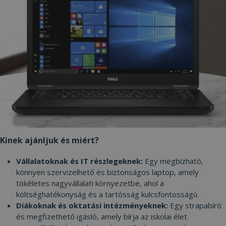
Az elengedhetetlenül szükséges sütik lehetővé
teszik a webhely alapvető funkcióit, például a
felhasználói bejelentkezést és a fiókkezelést. A
weboldal nem használható megfelelően az
elengedhetetlenül szükséges sütik nélkül.
Szolgáltató /
Név
Lejárat
Leí
Domain
CookieScriptConsent
4 hét 2
Ezt 
CookieScript
nap
Coo
www.furbify.hu
Scr
szol
hasz
láto
bel
beál
eml
Kinek ajánljuk és miért?
Szü
a C
Scr
Vállalatoknak és IT részlegeknek:
Egy megbízható,
coo
meg
könnyen szervizelhető és biztonságos laptop, amely
műk
tökéletes nagyvállalati környezetbe, ahol a
VISITOR_PRIVACY_METADATA
5
Ezt 
YouTube
költséghatékonyság és a tartósság kulcsfontosságú.
hónap
fel
.youtube.com
Diákoknak és oktatási intézményeknek:
Egy strapabíró
4 hét
bel
és 
és megfizethető igásló, amely bírja az iskolai élet
Google Adatvédelmi irányelvek
dön
tár