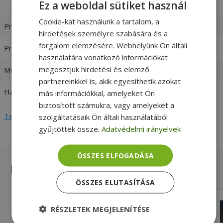
Ez a weboldal sütiket használ
[Max. Turbo Frequency 4.10 GHz]
Cookie-kat használunk a tartalom, a
Processzor család
Intel Core i5
hirdetések személyre szabására és a
forgalom elemzésére. Webhelyünk Ön általi
Processzor generáció
8. Generáció
használatára vonatkozó információkat
megosztjuk hirdetési és elemző
Memória (RAM)
8GB DDR4
partnereinkkel is, akik egyesíthetik azokat
Háttértár
240GB SSD
más információkkal, amelyeket Ön
biztosított számukra, vagy amelyeket a
Teljes adatlap megtekintése
szolgáltatásaik Ön általi használatából
gyűjtöttek össze.
Adatvédelmi irányelvek
ÖSSZES ELFOGADÁSA
Hasonló termékek
ÖSSZES ELUTASÍTÁSA
Dell OptiPlex 7460 AIO No Wifi
RÉSZLETEK MEGJELENÍTÉSE