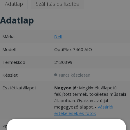
Adatlap
Szállítás és fizetés
Adatlap
Márka
Dell
Modell
OptiPlex 7460 AIO
Termékkód
2130399
Készlet
Nincs készleten
Esztétikai állapot
Nagyon jó:
Megkímélt állapotú
felújított termék, tökéletes műszaki
állapotban. Gyakran az újjal
megegyező állapot. -
vásárlói
értékelések és fotók
Processzor
Intel® Core™ i5-8500 3.00 GHz