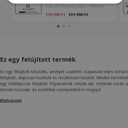
Intel® i5-8500, 8GB DDR4 RAM, 240GB
Elengedhetetlenül
Teljesítmény
SSD, 23" (58,4 cm), 1920 x 1080 (Full
JÓ
N
szükséges
ÁLLAPOT
HD), UHD 630, Windows 11 Pro OS
119 990 Ft
131 990 Ft
Célzás
Funkcionalitás
Besorolatlan
Ez egy felújított termék
Ez egy felújított készülék, amelyet szakértő csapatunk teljes körűen
Elengedhetetlenül szükséges
Teljesítmény
felújított, alaposan tisztított és részletesen tesztelt. Minden terméket
Célzás
Funkcionalitás
Besorolatlan
egy többlépcsős felújítási folyamatnak vetünk alá, melynek során a
termék műszaki- és esztétikai szempontból is megújul.
Az elengedhetetlenül szükséges sütik lehetővé
teszik a webhely alapvető funkcióit, például a
felhasználói bejelentkezést és a fiókkezelést. A
Elolvasom
weboldal nem használható megfelelően az
elengedhetetlenül szükséges sütik nélkül.
Szolgáltató /
Név
Lejárat
Leí
Domain