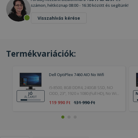
számon, hétköznap 08:00 - 16:30 között és segítünk!
Visszahívás kérése
Termékvariációk:
Dell OptiPlex 7460 AIO No Wifi
i5-8500, 8GB DDR4, 240GB SSD, NO
ODD, 23", 1920 x 1080 (Full HD), No Wi-
JÓ
N
ÁLLAPOT
Fi, Webcam, UHD 630, Windows 11 Pro,
119 990 Ft
131 990 Ft
HDMI, Bronze, Jó