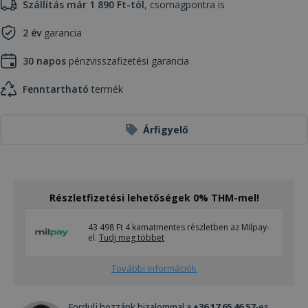
Szállítás már 1 890 Ft-tól
, csomagpontra is
2 év
garancia
30 napos
pénzvisszafizetési garancia
Fenntartható
termék
Árfigyelő
Részletfizetési lehetőségek 0% THM-mel!
43 498 Ft 4 kamatmentes részletben az Milpay-
el.
Tudj meg többet
További információk
Fordulj hozzánk bizalommal a
+36 17 65 46 57
-es