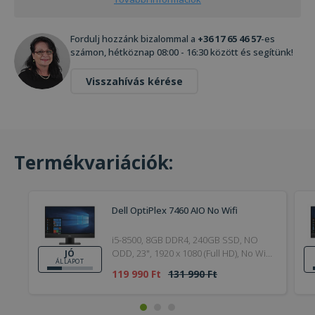
Fordulj hozzánk bizalommal a
+36 17 65 46 57
-es
számon, hétköznap 08:00 - 16:30 között és segítünk!
Visszahívás kérése
Termékvariációk:
Dell OptiPlex 7460 AIO No Wifi
i5-8500, 8GB DDR4, 240GB SSD, NO
ODD, 23", 1920 x 1080 (Full HD), No Wi-
JÓ
ÁLLAPOT
Fi, Webcam, UHD 630, Windows 11 Pro,
119 990 Ft
131 990 Ft
HDMI, Bronze, Jó