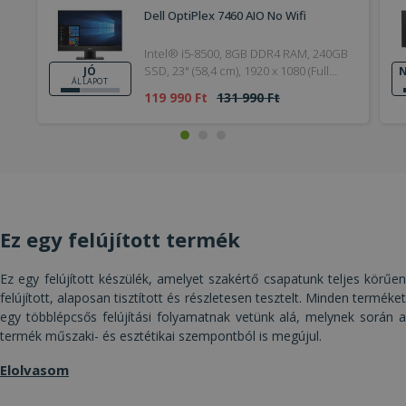
Dell OptiPlex 7460 AIO No Wifi
Intel® i5-8500, 8GB DDR4 RAM, 240GB
Elengedhetetlenül szükséges
Teljesítmény
SSD, 23" (58,4 cm), 1920 x 1080 (Full
JÓ
N
Célzás
Funkcionalitás
Besorolatlan
ÁLLAPOT
HD), UHD 630, Windows 11 Pro OS
119 990 Ft
131 990 Ft
Az elengedhetetlenül szükséges sütik lehetővé
teszik a webhely alapvető funkcióit, például a
felhasználói bejelentkezést és a fiókkezelést. A
weboldal nem használható megfelelően az
elengedhetetlenül szükséges sütik nélkül.
Szolgáltató /
Név
Lejárat
Leí
Domain
Ez egy felújított termék
CookieScriptConsent
4 hét 2
Ezt 
CookieScript
nap
Coo
www.furbify.hu
Scr
szol
Ez egy felújított készülék, amelyet szakértő csapatunk teljes körűen
hasz
felújított, alaposan tisztított és részletesen tesztelt. Minden terméket
láto
bel
egy többlépcsős felújítási folyamatnak vetünk alá, melynek során a
beál
termék műszaki- és esztétikai szempontból is megújul.
eml
Szü
a C
Elolvasom
Scr
coo
meg