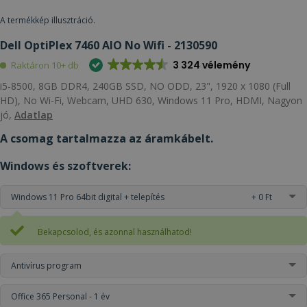
A termékkép illusztráció.
Dell OptiPlex 7460 AIO No Wifi - 2130590
3 324 vélemény
Raktáron 10+ db
i5-8500, 8GB DDR4, 240GB SSD, NO ODD, 23", 1920 x 1080 (Full
HD), No Wi-Fi, Webcam, UHD 630, Windows 11 Pro, HDMI, Nagyon
jó,
Adatlap
A csomag tartalmazza az áramkábelt.
Windows és szoftverek:
Windows 11 Pro 64bit digital + telepítés
+ 0 Ft
Bekapcsolod, és azonnal használhatod!
Antivírus program
Office 365 Personal - 1 év