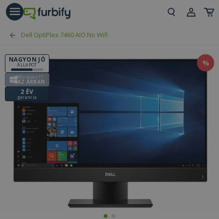
árás gomb
Beje
Dell OptiPlex 7460 AIO No Wifi
Regi
NAGYON JÓ
%
ÁLLAPOT
Windows 11
AZ ÁRBAN
2 ÉV
garancia