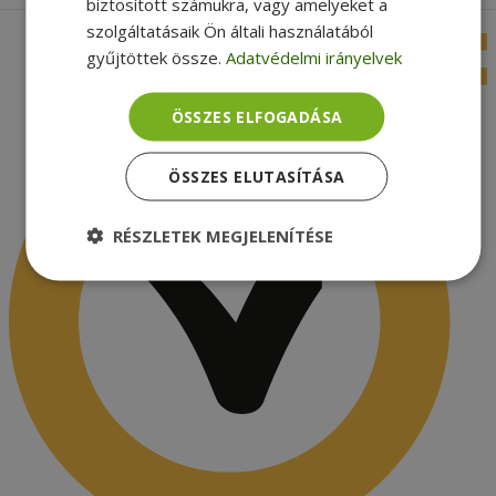
biztosított számukra, vagy amelyeket a
szolgáltatásaik Ön általi használatából
gyűjtöttek össze.
Adatvédelmi irányelvek
ÖSSZES ELFOGADÁSA
ÖSSZES ELUTASÍTÁSA
RÉSZLETEK MEGJELENÍTÉSE
Elengedhetetlenül
Teljesítmény
szükséges
Célzás
Funkcionalitás
Besorolatlan