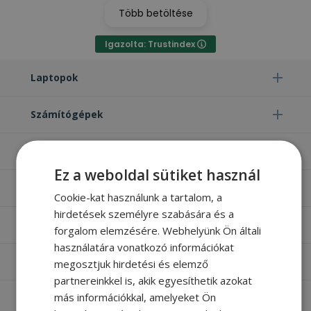
Több betöltése
Igazolta: Trustindex
Laptopok
Számítógépek
Monitorok
Ez a weboldal sütiket használ
Egyéb termékek
Cookie-kat használunk a tartalom, a
hirdetések személyre szabására és a
Hasznos oldalak
forgalom elemzésére. Webhelyünk Ön általi
használatára vonatkozó információkat
Furbify things
megosztjuk hirdetési és elemző
partnereinkkel is, akik egyesíthetik azokat
más információkkal, amelyeket Ön
Apróbetűs rész