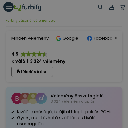
árás gomb
Beje
Furbify vásárlói vélemények
Regi
Minden vélemény
Google
Facebook
4.5
Kiváló
3 324 vélemény
Értékelés írása
Vélemény összefoglaló
3 324 vélemény alapján
Kiváló minőségű, felújított laptopok és PC-k
Gyors, megbízható szállítás és kiváló
csomagolás