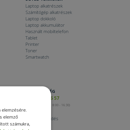
Laptop alkatrészek
Számítógép alkatrészek
Laptop dokkoló
Laptop akkumulátor
Használt mobiltelefon
Tablet
Printer
Toner
Smartwatch
ELÉRHETŐSÉG
+36 17 65 46 57
(munkanapokon 8:00 - 16:30)
m elemzésére.
Kapcsolat
és elemző
Nagykereskedés
sított számukra,
Instagram