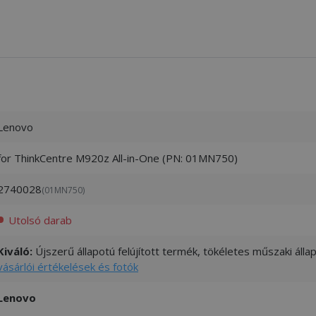
Lenovo
for ThinkCentre M920z All-in-One (PN: 01MN750)
2740028
(01MN750)
Utolsó darab
Kiváló:
Újszerű állapotú felújított termék, tökéletes műszaki áll
vásárlói értékelések és fotók
Lenovo