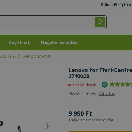
Rólunk
Felújítás
Cégeknek
Nagykereskedés
Cégeknek
Nagykereskedés
20z All-in-One (PN: 01MN750)
Lenovo for ThinkCentre
2740028
Utolsó darab!
Kiváló, Lenovo,
Adatlap
9 990 Ft
áraink tartalmazzák az áfát