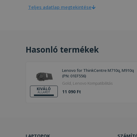
Teljes adatlap megtekintése
Hasonló termékek
Lenovo for ThinkCentre M710q, M910q
(PN: 01EF556)
Gold, Lenovo Kompatibilitás
KIVÁLÓ
11 090 Ft
ÁLLAPOT
LAPTOPOK
SZÁMÍT