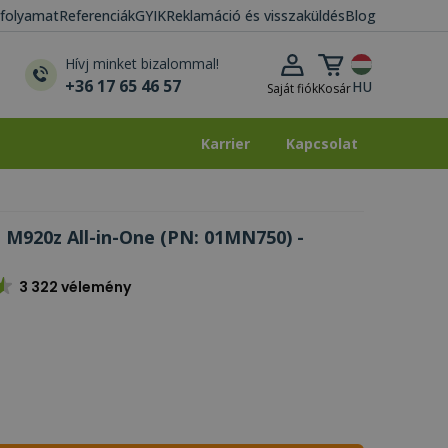
i folyamat
Referenciák
GYIK
Reklamáció és visszaküldés
Blog
Kosár lenyitása
Hívj minket bizalommal!
+36 17 65 46 57
HU
Saját fiók
Kosár
Karrier
Kapcsolat
Karrier
Kapcsolat
 M920z All-in-One (PN: 01MN750) -
3 322 vélemény