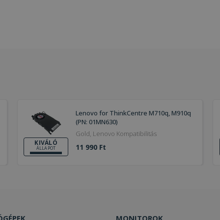
Lenovo for ThinkCentre M710q, M910q
(PN: 01MN630)
Gold, Lenovo Kompatibilitás
KIVÁLÓ
11 990 Ft
ÁLLAPOT
ÓGÉPEK
MONITOROK