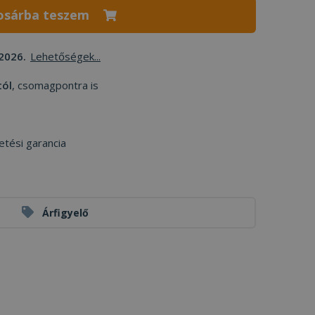
osárba teszem
2026.
Lehetőségek...
tól
, csomagpontra is
etési garancia
Árfigyelő