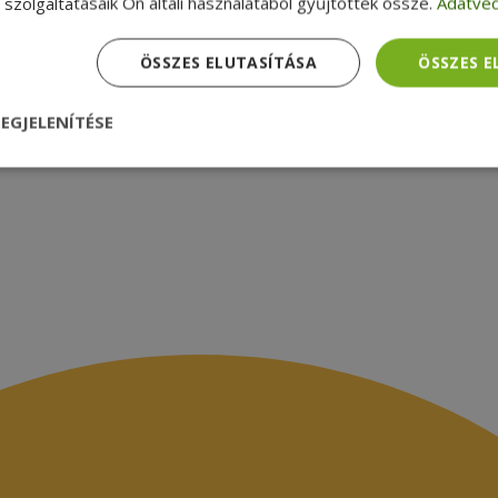
zsákbamacska
Garancia ellenőrzése
szolgáltatásaik Ön általi használatából gyűjtöttek össze.
Adatvéd
médiamegjelenések
latok
ÖSSZES ELUTASÍTÁSA
ÖSSZES 
EGJELENÍTÉSE
nül
Teljesítmény
Célzás
Funkcionalitás
dhetetlenül szükséges
Teljesítmény
Célzás
Funkcionalitás
Beso
 szükséges sütik lehetővé teszik a webhely alapvető funkcióit, például a felhasznál
eboldal nem használható megfelelően az elengedhetetlenül szükséges sütik nélkül.
Szolgáltató /
Lejárat
Leírás
Domain
nt
4 hét 2
Ezt a cookie-t a Cookie-Script.com szolgál
CookieScript