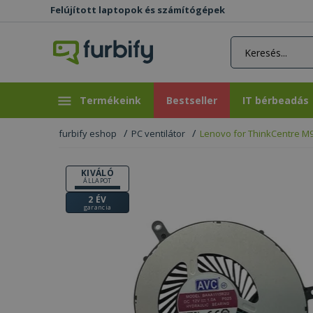
Felújított laptopok és számítógépek
rás gomb
Bestseller
IT bérbeadás
Termékeink
Bestseller
IT bérbeadás
furbify eshop
PC ventilátor
Lenovo for ThinkCentre M9
KIVÁLÓ
ÁLLAPOT
2 ÉV
garancia