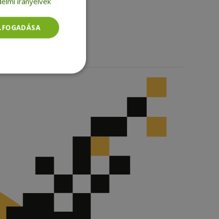
elmi irányelvek
Facebook
LinkedIn
TikTok
ELFOGADÁSA
Besorolatlan
rolatlan
ói bejelentkezést és
tatás használja a