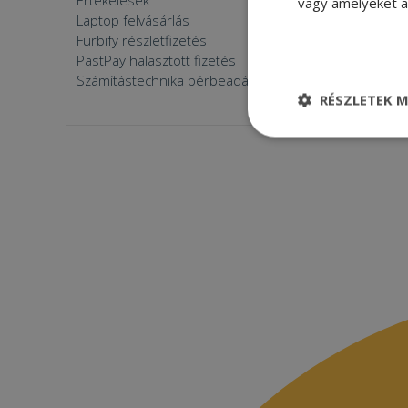
Értékelések
Furbify 
vagy amelyeket a 
Laptop felvásárlás
Furbify 
Furbify részletfizetés
Állásaján
PastPay halasztott fizetés
Számítástechnika bérbeadása
RÉSZLETEK M
Elengedhetetle
szükséges
Elenge
Az elengedhetetlenül
a fiókkezelést. A w
Név
CookieScriptConse