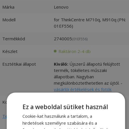
Márka
Lenovo
Modell
for ThinkCentre M710q, M910q (PN:
01EF556)
Termékkód
2740005
(01EF556)
Készlet
Raktáron 2-4 db
Esztétikai állapot
Kiváló:
Újszerű állapotú felújított
termék, tökéletes műszaki
állapotban. Nagyban
megkülönböztethetetlen az újtól. -
vásárlói értékelések és fotók
Kompatibilitás
Lenovo
Ez a weboldal sütiket használ
Cookie-kat használunk a tartalom, a
Teljes adatlap megtekintése
hirdetések személyre szabására és a