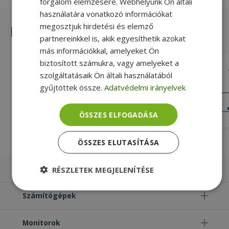
forgalom elemzésére. Webhelyünk Ön általi
használatára vonatkozó információkat
megosztjuk hirdetési és elemző
Hasonló termékek
partnereinkkel is, akik egyesíthetik azokat
más információkkal, amelyeket Ön
biztosított számukra, vagy amelyeket a
Lenovo for ThinkCentre M920z All-in-
szolgáltatásaik Ön általi használatából
One (PN: 01MN750)
gyűjtöttek össze.
Adatvédelmi irányelvek
Gold, Lenovo Kompatibilitás
KIVÁLÓ
ÁLLAPOT
9 990 Ft
ÖSSZES ELFOGADÁSA
ÖSSZES ELUTASÍTÁSA
Laptopok
RÉSZLETEK MEGJELENÍTÉSE
Elengedhetetlenül
Teljesítmény
Számítógépek
szükséges
Monitorok