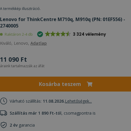
A termékkép illusztráció.
Lenovo for ThinkCentre M710q, M910q (PN: 01EF556) -
2740005
3 324 vélemény
Raktáron 2-4 db
Kiváló, Lenovo,
Adatlap
11 090 Ft
áraink tartalmazzák az áfát
Kosárba teszem
Várható szállítás:
11.08.2026.
Lehetőségek...
Szállítás már 1 890 Ft-tól
, csomagpontra is
2 év
garancia