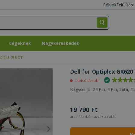
Rólunk
Felújítás
Cégeknek
Nagykereskedés
Cégeknek
Nagykereskedés
20 745 755 DT
Dell for Optiplex GX620 
Utolsó darab!
Nagyon jó, 24 Pin, 4 Pin, Sata, 
19 790 Ft
áraink tartalmazzák az áfát