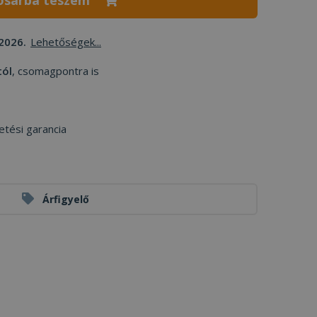
osárba teszem
2026.
Lehetőségek...
tól
, csomagpontra is
etési garancia
Árfigyelő