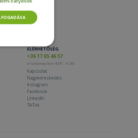
elmi irányelvek
Toner
Smartwatch
ELFOGADÁSA
Besorolatlan
ELÉRHETŐSÉG
+36 17 65 46 57
(munkanapokon 8:00 - 16:30)
Kapcsolat
Nagykereskedés
Instagram
Facebook
rolatlan
LinkedIn
TikTok
ói bejelentkezést és
tatás használja a