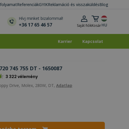
i folyamat
Referenciák
GYIK
Reklamáció és visszaküldés
Blog
Kosár lenyitása
Hívj minket bizalommal!
+36 17 65 46 57
HU
Saját fiók
Kosár
Karrier
Kapcsolat
Karrier
Kapcsolat
720 745 755 DT - 1650087
3 322 vélemény
Floppy Drive, Molex, 280W, DT,
Adatlap