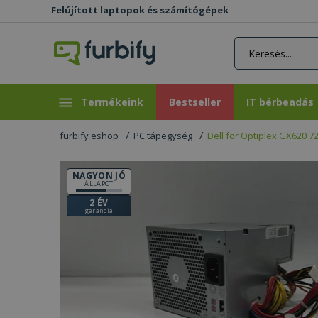
Felújított laptopok és számítógépek
rás gomb
Bestseller
IT bérbeadás
Termékeink
Bestseller
IT bérbeadás
furbify eshop
PC tápegység
Dell for Optiplex GX620 7
NAGYON JÓ
ÁLLAPOT
2 ÉV
garancia