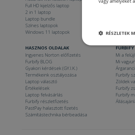
vagy amelyeket a 
Full HD kijelzős laptop
Használt 
2 in 1 laptop
Gamer P
Laptop bundle
Windows
Színes laptopok
Windows 11 laptopok
RÉSZLETEK M
Elengedhetetle
HASZNOS OLDALAK
FURBIFY
szükséges
Ingyenes Norton előfizetés
Mi a felúj
Furbify BLOG
Mi vagyun
Gyakori kérdések (GY.I.K.)
Árgaranci
Termékeink osztályozása
Furbify s
Laptop választó
Zöldek v
Értékelések
Furbify 
Elenge
Laptop felvásárlás
Furbify 
Furbify részletfizetés
Állásaján
Az elengedhetetlenül
PastPay halasztott fizetés
a fiókkezelést. A w
Számítástechnika bérbeadása
Név
CookieScriptConse