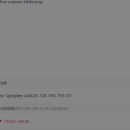
7
-es számon, hétköznap
Dell
for Optiplex GX620 720 745 755 DT
1650087
(PS-5281-5DF-LF,HP-Q2828F3P)
Utolsó darab