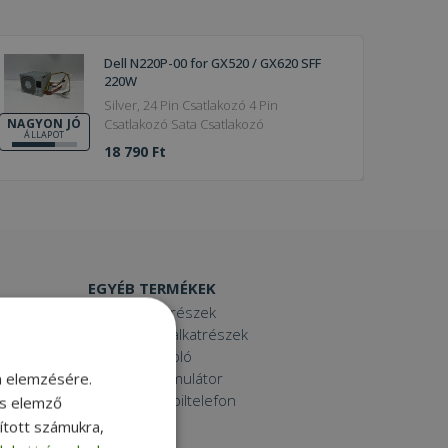
Dell N220P-00 for GX520 / GX620 SFF
220W
Silver, 24 Pin Csatlakozó 4 Pin
Csatlakozó Sata Csatlakozó
NAGYON JÓ
ÁLLAPOT
18 790 Ft
EGYÉB TERMÉKEK
Laptop alkatrészek
Számítógép alkatrészek
Laptop dokkoló
Laptop akkumulátor
m elemzésére.
Használt mobiltelefon
és elemző
Tablet
sított számukra,
Printer