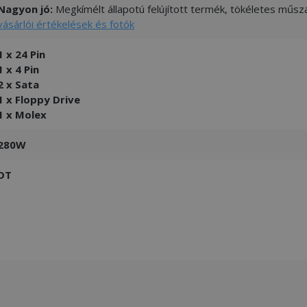
Nagyon jó:
Megkímélt állapotú felújított termék, tökéletes műsza
vásárlói értékelések és fotók
1 x 24 Pin
1 x 4 Pin
2 x Sata
1 x Floppy Drive
1 x Molex
280W
DT