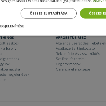
szolgáltatásaik Ön általi használatából gyűjtöttek össze.
Adatvéd
Mini PC
27“ monitor
C
Használt projektor
ÖSSZES ELUTASÍTÁSA
ÖSSZES 
 11 PC
EGJELENÍTÉSE
nül
Teljesítmény
Célzás
Funkcionalitás
 THINGS
APRÓBETŰS RÉSZ
ított eszköz?
Általános Szerződési Feltételek
k a furbify
Adatkezelési tájékoztató
a
Reklamáció és visszaküldés
zolgáltatások
Szállítási feltételek
agyunk
Céginformációk
zsákbamacska
Garancia ellenőrzése
dhetetlenül szükséges
Teljesítmény
Célzás
Funkcionalitás
Beso
médiamegjelenések
latok
 szükséges sütik lehetővé teszik a webhely alapvető funkcióit, például a felhasznál
eboldal nem használható megfelelően az elengedhetetlenül szükséges sütik nélkül.
Szolgáltató /
Lejárat
Leírás
Domain
nt
4 hét 2
Ezt a cookie-t a Cookie-Script.com szolgál
CookieScript