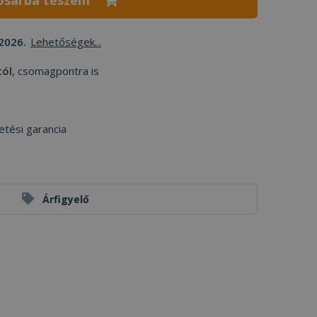
osárba teszem
2026.
Lehetőségek...
tól
, csomagpontra is
etési garancia
Árfigyelő