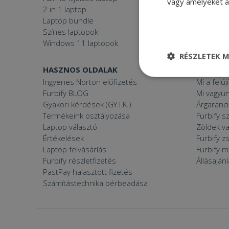
vagy amelyeket a 
2 in 1 laptop
Gamer P
Laptop bundle
Windows
Színes laptopok
Windows 11 laptopok
RÉSZLETEK M
HASZNOS OLDALAK
FURBIFY
Elengedhetetle
Ingyenes Norton előfizetés
Mi a felúj
szükséges
Furbify BLOG
Mi vagyun
Gyakori kérdések (GY.I.K.)
Árgaranci
Termékeink osztályozása
Furbify s
Laptop választó
Zöldek v
Értékelések
Furbify 
Laptop felvásárlás
Furbify 
Elenge
Furbify részletfizetés
Állásaján
PastPay halasztott fizetés
Az elengedhetetlenül
Számítástechnika bérbeadása
a fiókkezelést. A w
Név
CookieScriptConse