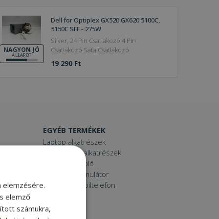
Dell for Optiplex GX520 GX620 5100C,
5150C SFF - 275W
Silver, 24 Pin Csatlakozó 4 Pin
Csatlakozó Sata Csatlakozó
NAGYON JÓ
ÁLLAPOT
19 290 Ft
EGYÉB TERMÉKEK
Laptop alkatrészek
Számítógép alkatrészek
Laptop dokkoló
Laptop akkumulátor
Használt mobiltelefon
m elemzésére.
Tablet
és elemző
Printer
sított számukra,
Toner