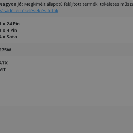
Nagyon jó:
Megkímélt állapotú felújított termék, tökéletes műsza
vásárlói értékelések és fotók
1 x 24 Pin
1 x 4 Pin
4 x Sata
275W
ATX
MT