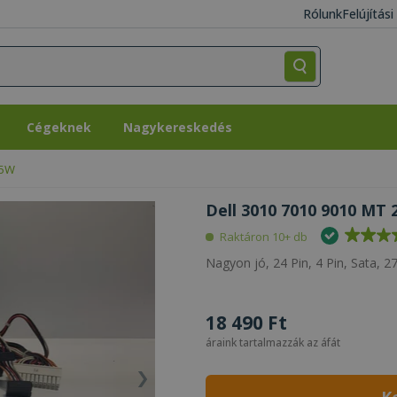
Rólunk
Felújítás
Cégeknek
Nagykereskedés
Cégeknek
Nagykereskedés
75W
Dell 3010 7010 9010 MT 
Raktáron 10+ db
Nagyon jó, 24 Pin, 4 Pin, Sata, 
18 490 Ft
áraink tartalmazzák az áfát