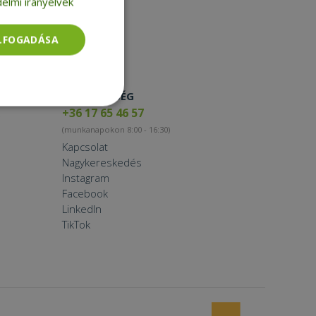
elmi irányelvek
Smartwatch
ELFOGADÁSA
ELÉRHETŐSÉG
Besorolatlan
+36 17 65 46 57
(munkanapokon 8:00 - 16:30)
Kapcsolat
Nagykereskedés
Instagram
Facebook
LinkedIn
rolatlan
TikTok
ói bejelentkezést és
tatás használja a