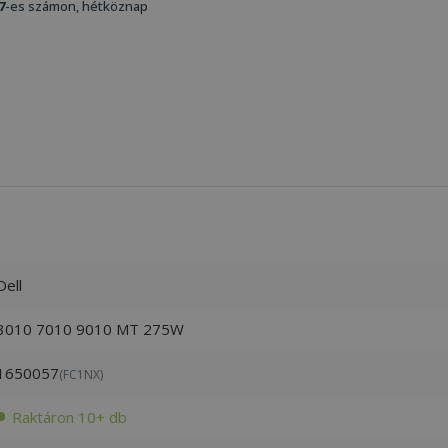
7
-es számon, hétköznap
Dell
3010 7010 9010 MT 275W
1650057
(FC1NX)
Raktáron 10+ db