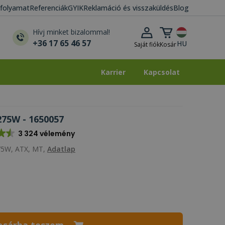
i folyamat
Referenciák
GYIK
Reklamáció és visszaküldés
Blog
Kosár lenyitása
Hívj minket bizalommal!
+36 17 65 46 57
HU
Saját fiók
Kosár
Karrier
Kapcsolat
Karrier
Kapcsolat
275W - 1650057
3 324 vélemény
275W, ATX, MT,
Adatlap