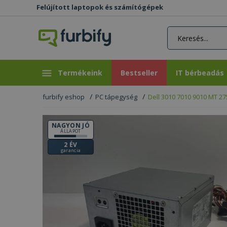
Felújított laptopok és számítógépek
rás gomb
Bestseller
IT bérbeadás
Termékeink
Bestseller
IT bérbeadás
furbify eshop
PC tápegység
Dell 3010 7010 9010 MT 2
NAGYON JÓ
ÁLLAPOT
2 ÉV
garancia