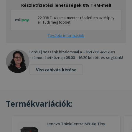
Részletfizetési lehetőségek 0% THM-mel!
22 998 Ft 4 kamatmentes részletben az Milpay-
el.
Tudj meg többet
További információk
Fordulj hozzánk bizalommal a
+36 17 65 46 57
-es
számon, hétköznap 08:00 - 16:30 között és segítünk!
Visszahívás kérése
Termékvariációk:
Lenovo ThinkCentre M910q Tiny