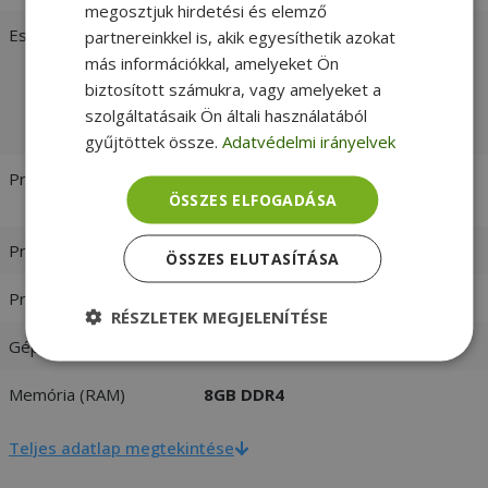
megosztjuk hirdetési és elemző
Esztétikai állapot
Kiváló:
Újszerű állapotú felújított
partnereinkkel is, akik egyesíthetik azokat
termék, tökéletes műszaki
más információkkal, amelyeket Ön
állapotban. Nagyban
biztosított számukra, vagy amelyeket a
megkülönböztethetetlen az újtól. -
szolgáltatásaik Ön általi használatából
vásárlói értékelések és fotók
gyűjtöttek össze.
Adatvédelmi irányelvek
Processzor
Intel® Core™ i5-7500T 2.70 GHz
ÖSSZES ELFOGADÁSA
[Max. Turbo Frequency 3.30 GHz]
Processzor család
Intel Core i5
ÖSSZES ELUTASÍTÁSA
Processzor generáció
7. Generáció
RÉSZLETEK MEGJELENÍTÉSE
Gépház formátum
Tiny
Elengedhetetlenül
Teljesítmény
szükséges
Memória (RAM)
8GB DDR4
Teljes adatlap megtekintése
Célzás
Funkcionalitás
Besorolatlan