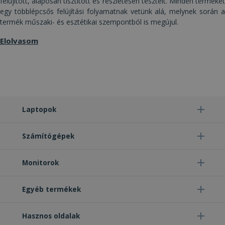
felújított, alaposan tisztított és részletesen tesztelt. Minden terméket
Szü
a C
egy többlépcsős felújítási folyamatnak vetünk alá, melynek során a
Scr
termék műszaki- és esztétikai szempontból is megújul.
coo
meg
műk
Elolvasom
VISITOR_PRIVACY_METADATA
5
Ezt 
YouTube
hónap
fel
.youtube.com
4 hét
bel
és 
Google Adatvédelmi irányelvek
dön
tár
has
olda
int
Laptopok
Felj
lát
bel
Számítógépek
kül
ada
poli
beál
Monitorok
tek
bizt
pre
jöv
Egyéb termékek
ülé
tisz
_tt_enable_cookie
.furbify.hu
2
Ezt 
Hasznos oldalak
hónap
arra