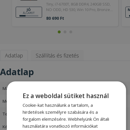
Tiny, i7-6700T, 8GB DDR4, 240GB SSD,
NO ODD, HD 530, Win 10 Pro, Bronze,
JÓ
N
ÁLLAPOT
6. Generation, Jó
80 690 Ft
Adatlap
Szállítás és fizetés
Adatlap
Márka
Lenovo
Ez a weboldal sütiket használ
Modell
ThinkCentre M910q Tiny
Cookie-kat használunk a tartalom, a
hirdetések személyre szabására és a
Termékkód
1604207
forgalom elemzésére. Webhelyünk Ön általi
használatára vonatkozó információkat
Készlet
Raktáron 5-10 db