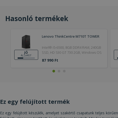
Hasonló termékek
Elengedhetetlenül szükséges
Teljesítmény
Lenovo ThinkCentre M710T TOWER
Célzás
Funkcionalitás
Besorolatlan
Intel® i5-6500, 8GB DDR4 RAM, 240GB
Az elengedhetetlenül szükséges sütik lehetővé
SSD, HD 530 GT 730 2GB, Windows OS
JÓ
teszik a webhely alapvető funkcióit, például a
ÁLLAPOT
felhasználói bejelentkezést és a fiókkezelést. A
87 990 Ft
weboldal nem használható megfelelően az
elengedhetetlenül szükséges sütik nélkül.
Szolgáltató /
Név
Lejárat
Leí
Domain
CookieScriptConsent
4 hét 2
Ezt 
CookieScript
nap
Coo
www.furbify.hu
Scr
szol
Ez egy felújított termék
hasz
láto
bel
beál
Ez egy felújított készülék, amelyet szakértő csapatunk teljes körűen
eml