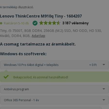
A termékkép illusztráció.
Lenovo ThinkCentre M910q Tiny - 1604207
3 187 vélemény
Raktáron 5-10 db
Tiny, i5-7500T, 8GB DDR4, 256GB (M.2) SSD, NO ODD, HD 530,
Kiváló, DDR4, 8GB,
Adatlap
A csomag tartalmazza az áramkábelt.
Windows és szoftverek:
Windows 10 Pro 64bit digital + telepítés
+ 0 Ft
Bekapcsolod, és azonnal használhatod!
Antivírus program
Office 365 Personal - 1 év