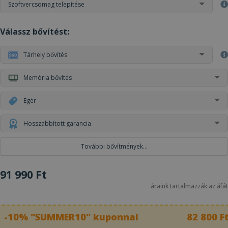
Szoftvercsomag telepítése
Válassz bővítést:
Tárhely bővítés
Memória bővítés
Egér
Hosszabbított garancia
További bővítmények...
91 990 Ft
áraink tartalmazzák az áfát
-10% "SUMMER10" kuponnal
82 800 F