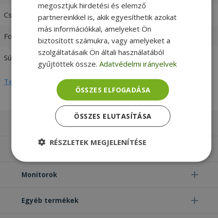
megosztjuk hirdetési és elemző
Csatlakozó
M.2
partnereinkkel is, akik egyesíthetik azokat
más információkkal, amelyeket Ön
Form factor m.2
2280 (80x22mm)
biztosított számukra, vagy amelyeket a
szolgáltatásaik Ön általi használatából
Súly
0,0 kg
gyűjtöttek össze.
Adatvédelmi irányelvek
Teljes adatlap megtekintése
ÖSSZES ELFOGADÁSA
ÖSSZES ELUTASÍTÁSA
Laptopok
RÉSZLETEK MEGJELENÍTÉSE
Számítógépek
Elengedhetetlenül
Teljesítmény
szükséges
Monitorok
Egyéb termékek
Célzás
Funkcionalitás
Besorolatlan