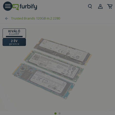
árás gomb
Beje
Trusted Brands 120GB m.2 2280
Regi
KIVÁLÓ
ÁLLAPOT
2 ÉV
garancia