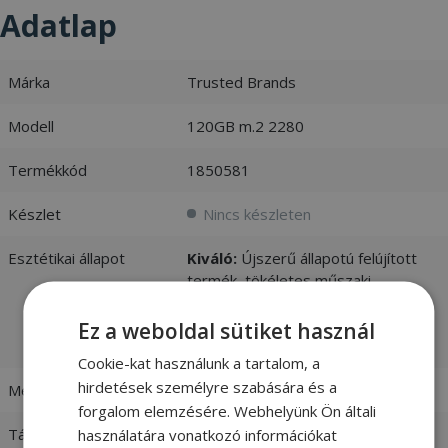
Adatlap
Márka
Trusted Brands
Modell
120GB m.2 2280
Termékkód
1850581
Készlet
Nincs készleten
Esztétikai állapot
Kiváló:
Újszerű állapotú felújított
termék, tökéletes műszaki
állapotban. Nagyban
megkülönböztethetetlen az újtól. -
Ez a weboldal sütiket használ
vásárlói értékelések és fotók
Cookie-kat használunk a tartalom, a
hirdetések személyre szabására és a
Méret
M.2 SSD
forgalom elemzésére. Webhelyünk Ön általi
Tároló kapacitás
120GB
használatára vonatkozó információkat