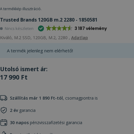
A termékkép illusztráció.
Trusted Brands 120GB m.2 2280 - 1850581
3 187 vélemény
Nincs készleten
Kiváló, M.2 SSD, 120GB, M.2, 2280 ,
Adatlap
A termék jelenleg nem elérhető!
Utolsó ismert ár:
17 990 Ft
Szállítás már 1 890 Ft-tól
, csomagpontra is
2 év
garancia
30 napos
pénzvisszafizetési garancia