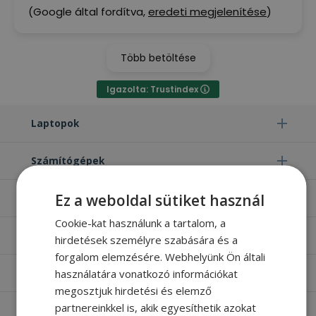
(Google által fordítva,
eredeti megjelenítése
)
Több betöltése
Igazolta: Trustindex
Laptopok
Számítógépek
Ez a weboldal sütiket használ
Monitorok
Cookie-kat használunk a tartalom, a
Egyéb termékek
hirdetések személyre szabására és a
forgalom elemzésére. Webhelyünk Ön általi
használatára vonatkozó információkat
Hasznos oldalak
megosztjuk hirdetési és elemző
partnereinkkel is, akik egyesíthetik azokat
Furbify things