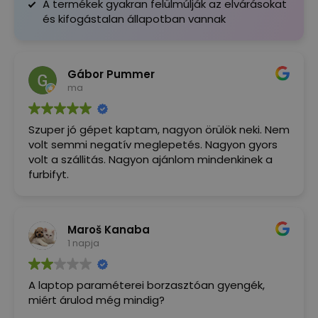
A termékek gyakran felülmúlják az elvárásokat
és kifogástalan állapotban vannak
Gábor Pummer
ma
Szuper jó gépet kaptam, nagyon örülök neki. Nem
volt semmi negatív meglepetés. Nagyon gyors
volt a szállitás. Nagyon ajánlom mindenkinek a
furbifyt.
Maroš Kanaba
1 napja
A laptop paraméterei borzasztóan gyengék,
miért árulod még mindig?