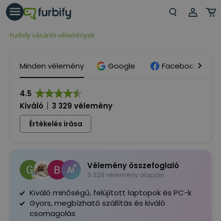
árás gomb
Beje
Furbify vásárlói vélemények
Regi
Minden vélemény
Google
Facebook
4.5
Kiváló
3 329 vélemény
Értékelés írása
Vélemény összefoglaló
3 329 vélemény alapján
Kiváló minőségű, felújított laptopok és PC-k
Gyors, megbízható szállítás és kiváló
csomagolás