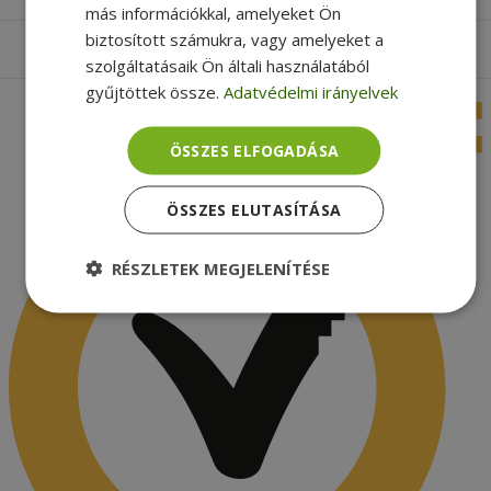
más információkkal, amelyeket Ön
biztosított számukra, vagy amelyeket a
Apróbetűs rész
szolgáltatásaik Ön általi használatából
gyűjtöttek össze.
Adatvédelmi irányelvek
ÖSSZES ELFOGADÁSA
ÖSSZES ELUTASÍTÁSA
RÉSZLETEK MEGJELENÍTÉSE
Elengedhetetlenül
Teljesítmény
szükséges
Célzás
Funkcionalitás
Besorolatlan