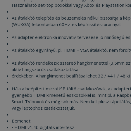
Használható set-top boxokkal vagy Xbox és Playstation konz
Az átalakító telepítés és beüzemelés nélkül biztosítja a 
(WUXGA) felbontásban 60Hz-es képfrissítési aránnyal.
Az adapter elektronika innovatív tervezése jó minőségű és 
Az átalakító egyirányú, pl. HDMI – VGA átalakító, nem fordít
Az átalakító rendelkezik sztereó hangkimenettel (3.5mm szt
aktív hangszórók csatlakoztatása
érdekében. A hangkimenet beállítása lehet 32 / 44.1 / 48 k
Hála a beépített microUSB töltő csatlakozónak, az adaptert
gyengébb HDMI kimenetű eszközökkel is, mint pl. a Raspbe
Smart TV boxok és még sok más. Nem kell plusz tápellátás
vagy laptophoz csatlakoztatjuk.
Bemenet:
• HDMI v1.4b digitális interfész