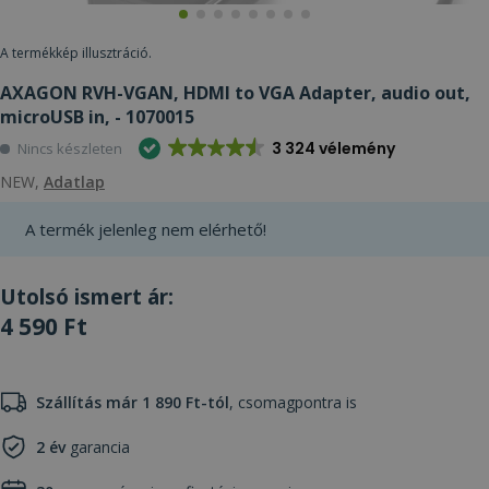
A termékkép illusztráció.
AXAGON RVH-VGAN, HDMI to VGA Adapter, audio out,
microUSB in, - 1070015
3 324 vélemény
Nincs készleten
NEW,
Adatlap
A termék jelenleg nem elérhető!
Utolsó ismert ár:
4 590 Ft
Szállítás már 1 890 Ft-tól
, csomagpontra is
2 év
garancia