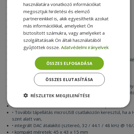
• 1280 x 768 (5:3) WXGA
használatára vonatkozó információkat
• 1280 x 720 (16:9) HD/WXGA/720p
megosztjuk hirdetési és elemző
• 1280 x 600
partnereinkkel is, akik egyesíthetik azokat
• 1152 x 864 (4:3) XGA+
más információkkal, amelyeket Ön
• 1024 x 768 (4:3) XGA
biztosított számukra, vagy amelyeket a
• 800 x 600 (4:3) SVGA
• 640 x 480 (4:3) VGA
szolgáltatásaik Ön általi használatából
• 576i/576p PAL
gyűjtöttek össze.
Adatvédelmi irányelvek
• 480i/480p NTSC
Megjegyzés: A felbontás a monitor / TV / projektor készül
ÖSSZES ELFOGADÁSA
paraméterein múlik.
További tulajdonságok:
ÖSSZES ELUTASÍTÁSA
• HDCP 1.4 másolásvédelem támogatás videó- és hangany
• támogatott módok: fő monitor asztal tükrözése, fő moni
RÉSZLETEK MEGJELENÍTÉSE
és más,
• HDMI bemenetből töltés – nem kell külső tápellátás,
Elengedhetetlenül
Teljesítmény
• További tápellátás microUSB csatlakozón keresztül, ha a
szükséges
szint alatt van,
• integrált DAC átalakító (sztereó, 32 / 44.1 / 48 kHz @ 16/2
• kompakt méretek: 45 x 43 x 15 mm