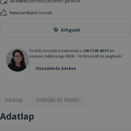
30 napos
pénzvisszafizetési garancia
Fenntartható
termék
Árfigyelő
Fordulj hozzánk bizalommal a
+36 17 65 46 57
-es
számon, hétköznap 08:00 - 16:30 között és segítünk!
Visszahívás kérése
Adatlap
Szállítás és fizetés
Adatlap