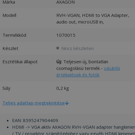
Márka
AXAGON
Modell
RVH-VGAN, HDMI to VGA Adapter,
audio out, microUSB in,
Termékkód
1070015
Készlet
Nincs készleten
Esztétikai állapot
Új:
Teljesen új, bontatlan
csomagolású termék -
vásárlói
értékelések és fotók
Súly
0,2 kg
Teljes adatlap megtekintése
EAN: 8595247904409
HDMI -> VGA aktív AXAGON RVH-VGAN adapter hangkimene
/ TV / projektor számítógéphez vagy egyéb HDMI kimeneth