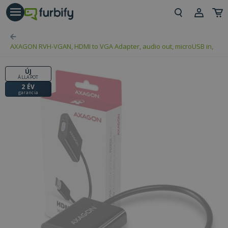
árás gomb
Beje
AXAGON RVH-VGAN, HDMI to VGA Adapter, audio out, microUSB in,
Regi
ÚJ
ÁLLAPOT
2 ÉV
garancia