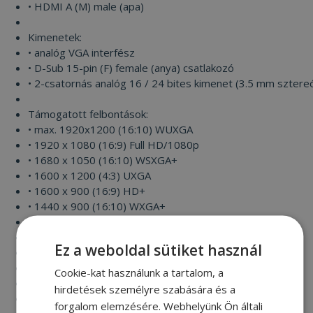
• HDMI A (M) male (apa)
Kimenetek:
• analóg VGA interfész
• D-Sub 15-pin (F) female (anya) csatlakozó
• 2-csatornás analóg 16 / 24 bites kimenet (3.5 mm sztereó
Támogatott felbontások:
• max. 1920x1200 (16:10) WUXGA
• 1920 x 1080 (16:9) Full HD/1080p
• 1680 x 1050 (16:10) WSXGA+
• 1600 x 1200 (4:3) UXGA
• 1600 x 900 (16:9) HD+
• 1440 x 900 (16:10) WXGA+
• 1400 x 1050 (4:3) SXGA+
• 1366 x 768 (16:9) WXGA
Ez a weboldal sütiket használ
• 1360 x 768
• 1280 x 1024 (5:4) SXGA
Cookie-kat használunk a tartalom, a
• 1280 x 960 (4:3) SXGA-
hirdetések személyre szabására és a
• 1280 x 800 (16:10) WXGA
forgalom elemzésére. Webhelyünk Ön általi