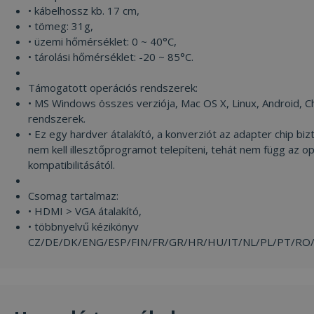
Célzás
Funkcionalitás
Besorolatlan
• kábelhossz kb. 17 cm,
• tömeg: 31g,
• üzemi hőmérséklet: 0 ~ 40°C,
• tárolási hőmérséklet: -20 ~ 85°C.
Támogatott operációs rendszerek:
• MS Windows összes verziója, Mac OS X, Linux, Android, 
Elengedhetetlenül szükséges
Teljesítmény
rendszerek.
Célzás
Funkcionalitás
Besorolatlan
• Ez egy hardver átalakító, a konverziót az adapter chip biz
nem kell illesztőprogramot telepíteni, tehát nem függ az o
Az elengedhetetlenül szükséges sütik lehetővé
teszik a webhely alapvető funkcióit, például a
kompatibilitásától.
felhasználói bejelentkezést és a fiókkezelést. A
weboldal nem használható megfelelően az
Csomag tartalmaz:
elengedhetetlenül szükséges sütik nélkül.
• HDMI > VGA átalakító,
Szolgáltató /
Név
Lejárat
Leí
• többnyelvű kézikönyv
Domain
CZ/DE/DK/ENG/ESP/FIN/FR/GR/HR/HU/IT/NL/PL/PT/RO
CookieScriptConsent
4 hét 2
Ezt 
CookieScript
nap
Coo
www.furbify.hu
Scr
szol
hasz
láto
bel