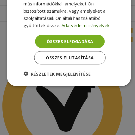
más információkkal, amelyeket Ön
biztosított számukra, vagy amelyeket a
Apróbetűs rész
szolgáltatásaik Ön általi használatából
gyűjtöttek össze.
Adatvédelmi irányelvek
ÖSSZES ELFOGADÁSA
ÖSSZES ELUTASÍTÁSA
RÉSZLETEK MEGJELENÍTÉSE
Elengedhetetlenül
Teljesítmény
szükséges
Célzás
Funkcionalitás
Besorolatlan