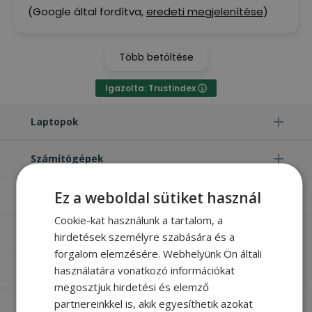
(Google által fordítva,
eredeti megjelenítése
)
Több betöltése
Igazolta: Trustindex
Laptopok
Számítógépek
Ez a weboldal sütiket használ
Monitorok
Cookie-kat használunk a tartalom, a
Egyéb termékek
hirdetések személyre szabására és a
forgalom elemzésére. Webhelyünk Ön általi
használatára vonatkozó információkat
Hasznos oldalak
megosztjuk hirdetési és elemző
partnereinkkel is, akik egyesíthetik azokat
Furbify things