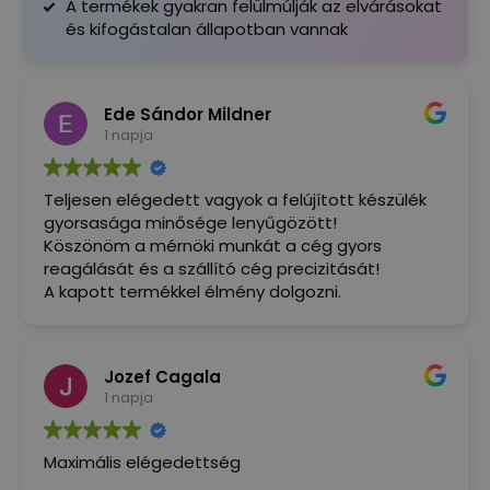
A termékek gyakran felülmúlják az elvárásokat
és kifogástalan állapotban vannak
Ede Sándor Mildner
1 napja
Teljesen elégedett vagyok a felújított készülék
gyorsasága minősége lenyűgözött!
Köszönöm a mérnöki munkát a cég gyors
reagálását és a szállító cég precizitását!
A kapott termékkel élmény dolgozni.
Jozef Cagala
1 napja
Maximális elégedettség