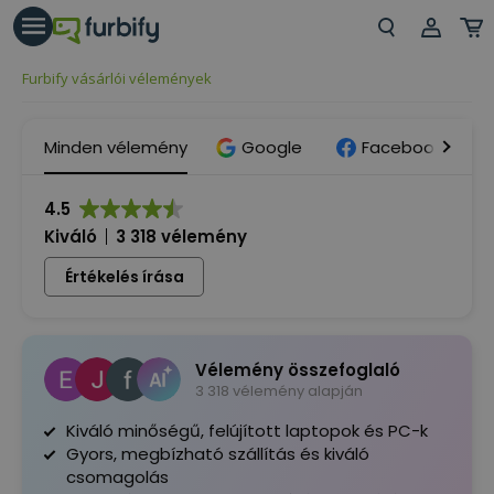
árás gomb
Beje
Furbify vásárlói vélemények
Regi
Minden vélemény
Google
Facebook
4.5
Kiváló
3 318 vélemény
Értékelés írása
Vélemény összefoglaló
3 318 vélemény alapján
Kiváló minőségű, felújított laptopok és PC-k
Gyors, megbízható szállítás és kiváló
csomagolás