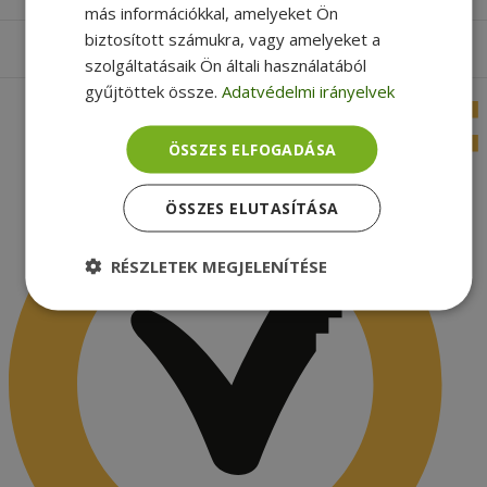
más információkkal, amelyeket Ön
biztosított számukra, vagy amelyeket a
Apróbetűs rész
szolgáltatásaik Ön általi használatából
gyűjtöttek össze.
Adatvédelmi irányelvek
ÖSSZES ELFOGADÁSA
ÖSSZES ELUTASÍTÁSA
RÉSZLETEK MEGJELENÍTÉSE
Elengedhetetlenül
Teljesítmény
szükséges
Célzás
Funkcionalitás
Besorolatlan