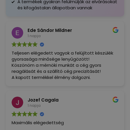
A termékek gyakran felülmúlják az elvárásokat
és kifogástalan állapotban vannak
Ede Sándor Mildner
1 napja
Teljesen elégedett vagyok a felújított készülék
gyorsasága minősége lenyűgözött!
Köszönöm a mérnöki munkát a cég gyors
reagálását és a szállító cég precizitását!
A kapott termékkel élmény dolgozni.
Jozef Cagala
1 napja
Maximális elégedettség