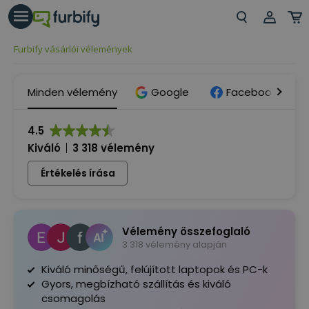
árás gomb
Beje
Furbify vásárlói vélemények
Regi
Minden vélemény
Google
Facebook
4.5
Kiváló
3 318 vélemény
Értékelés írása
Vélemény összefoglaló
3 318 vélemény alapján
Kiváló minőségű, felújított laptopok és PC-k
Gyors, megbízható szállítás és kiváló
csomagolás