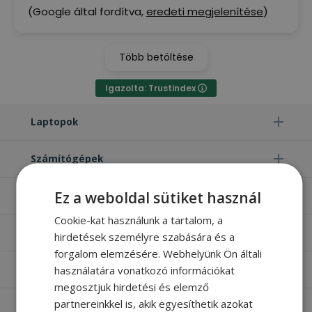
(Google által fordítva,
eredeti megjelenítése
)
Több betöltése
Igazolta: Trustindex
Laptopok
Számítógépek
Ez a weboldal sütiket használ
Monitorok
Cookie-kat használunk a tartalom, a
Egyéb termékek
hirdetések személyre szabására és a
forgalom elemzésére. Webhelyünk Ön általi
használatára vonatkozó információkat
Hasznos oldalak
megosztjuk hirdetési és elemző
partnereinkkel is, akik egyesíthetik azokat
Furbify things